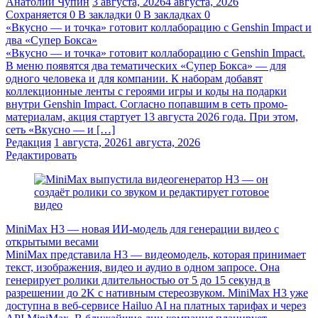
Анатолий Чупин
3 августа, 2026
4 августа, 2026
Сохраняется
0
В закладки
0
В закладках
0
«Вкусно — и точка» готовит коллаборацию с Genshin Impact и
два «Супер Бокса»
«Вкусно — и точка» готовит коллаборацию с Genshin Impact.
В меню появятся два тематических «Супер Бокса» — для
одного человека и для компании. К наборам добавят
коллекционные ленты с героями игры и коды на подарки
внутри Genshin Impact. Согласно попавшим в сеть промо-
материалам, акция стартует 13 августа 2026 года. При этом,
сеть «Вкусно — и […]
Редакция
1 августа, 2026
1 августа, 2026
Редактировать
MiniMax H3 — новая ИИ-модель для генерации видео с
открытыми весами
MiniMax представила H3 — видеомодель, которая принимает
текст, изображения, видео и аудио в одном запросе. Она
генерирует ролики длительностью от 5 до 15 секунд в
разрешении до 2K с нативным стереозвуком. MiniMax H3 уже
доступна в веб-сервисе Hailuo AI на платных тарифах и через