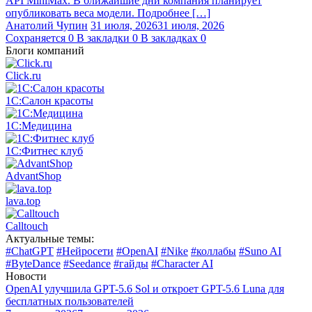
API MiniMax. В ближайшие дни компания планирует
опубликовать веса модели. Подробнее […]
Анатолий Чупин
31 июля, 2026
31 июля, 2026
Сохраняется
0
В закладки
0
В закладках
0
Блоги компаний
Click.ru
1С:Салон красоты
1С:Медицина
1С:Фитнес клуб
AdvantShop
lava.top
Calltouch
Актуальные темы:
#ChatGPT
#Нейросети
#OpenAI
#Nike
#коллабы
#Suno AI
#ByteDance
#Seedance
#гайды
#Character AI
Новости
OpenAI улучшила GPT-5.6 Sol и откроет GPT-5.6 Luna для
бесплатных пользователей