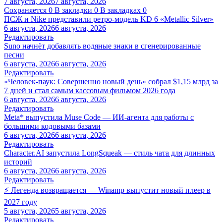
7 августа, 2026
7 августа, 2026
Сохраняется
0
В закладки
0
В закладках
0
ПСЖ и Nike представили ретро-модель KD 6 «Metallic Silver»
6 августа, 2026
6 августа, 2026
Редактировать
Suno начнёт добавлять водяные знаки в сгенерированные
песни
6 августа, 2026
6 августа, 2026
Редактировать
«Человек-паук: Совершенно новый день» собрал $1,15 млрд за
7 дней и стал самым кассовым фильмом 2026 года
6 августа, 2026
6 августа, 2026
Редактировать
Meta* выпустила Muse Code — ИИ-агента для работы с
большими кодовыми базами
6 августа, 2026
6 августа, 2026
Редактировать
Character.AI запустила LongSqueak — стиль чата для длинных
историй
6 августа, 2026
6 августа, 2026
Редактировать
⚡ Легенда возвращается — Winamp выпустит новый плеер в
2027 году
5 августа, 2026
5 августа, 2026
Редактировать