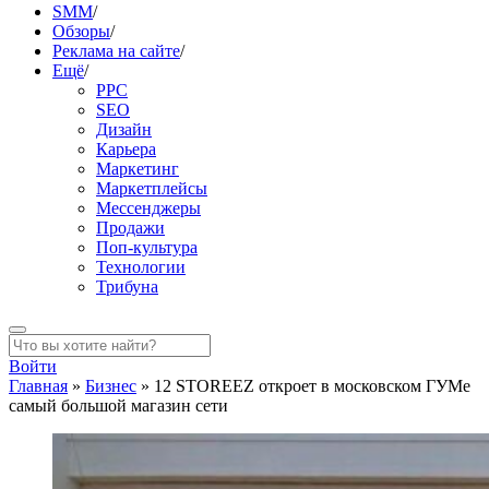
SMM
/
Обзоры
/
Реклама на сайте
/
Ещё
/
PPC
SEO
Дизайн
Карьера
Маркетинг
Маркетплейсы
Мессенджеры
Продажи
Поп-культура
Технологии
Трибуна
Войти
Главная
»
Бизнес
»
12 STOREEZ откроет в московском ГУМе
самый большой магазин сети