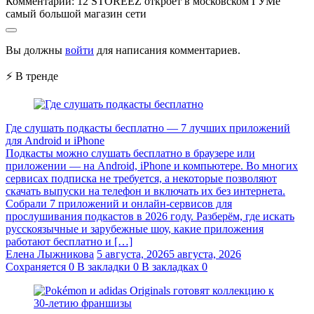
Комментарии:
12 STOREEZ откроет в московском ГУМе
самый большой магазин сети
Вы должны
войти
для написания комментариев.
⚡ В тренде
Где слушать подкасты бесплатно — 7 лучших приложений
для Android и iPhone
Подкасты можно слушать бесплатно в браузере или
приложении — на Android, iPhone и компьютере. Во многих
сервисах подписка не требуется, а некоторые позволяют
скачать выпуски на телефон и включать их без интернета.
Собрали 7 приложений и онлайн-сервисов для
прослушивания подкастов в 2026 году. Разберём, где искать
русскоязычные и зарубежные шоу, какие приложения
работают бесплатно и […]
Елена Лыжникова
5 августа, 2026
5 августа, 2026
Сохраняется
0
В закладки
0
В закладках
0