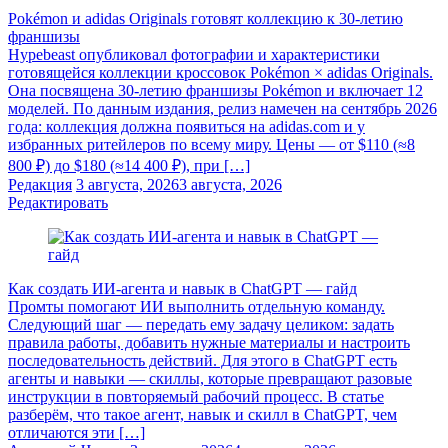
Pokémon и adidas Originals готовят коллекцию к 30-летию
франшизы
Hypebeast опубликовал фотографии и характеристики
готовящейся коллекции кроссовок Pokémon × adidas Originals.
Она посвящена 30-летию франшизы Pokémon и включает 12
моделей. По данным издания, релиз намечен на сентябрь 2026
года: коллекция должна появиться на adidas.com и у
избранных ритейлеров по всему миру. Цены — от $110 (≈8
800 ₽) до $180 (≈14 400 ₽), при […]
Редакция
3 августа, 2026
3 августа, 2026
Редактировать
Как создать ИИ-агента и навык в ChatGPT — гайд
Промты помогают ИИ выполнить отдельную команду.
Следующий шаг — передать ему задачу целиком: задать
правила работы, добавить нужные материалы и настроить
последовательность действий. Для этого в ChatGPT есть
агенты и навыки — скиллы, которые превращают разовые
инструкции в повторяемый рабочий процесс. В статье
разберём, что такое агент, навык и скилл в ChatGPT, чем
отличаются эти […]