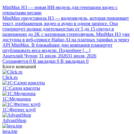
MiniMax H3 — новая ИИ-модель для генерации видео с
открытыми весами
MiniMax представила H3 — видеомодель, которая принимает
текст, изображения, видео и аудио в одном запросе. Она
генерирует ролики длительностью от 5 до 15 секунд в
разрешении до 2K с нативным стереозвуком. MiniMax H3 уже
доступна в веб-сервисе Hailuo AI на платных тарифах и через
API MiniMax. В ближайшие дни компания планирует
опубликовать веса модели. Подробнее […]
Анатолий Чупин
31 июля, 2026
31 июля, 2026
Сохраняется
0
В закладки
0
В закладках
0
Блоги компаний
Click.ru
1С:Салон красоты
1С:Медицина
1С:Фитнес клуб
AdvantShop
lava.top