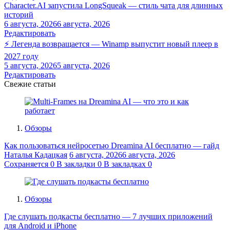
Character.AI запустила LongSqueak — стиль чата для длинных
историй
6 августа, 2026
6 августа, 2026
Редактировать
⚡ Легенда возвращается — Winamp выпустит новый плеер в
2027 году
5 августа, 2026
5 августа, 2026
Редактировать
Свежие статьи
Обзоры
Как пользоваться нейросетью Dreamina AI бесплатно — гайд
Наталья Кадацкая
6 августа, 2026
6 августа, 2026
Сохраняется
0
В закладки
0
В закладках
0
Обзоры
Где слушать подкасты бесплатно — 7 лучших приложений
для Android и iPhone