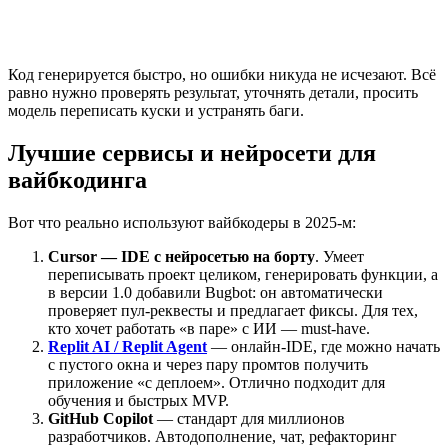
Код генерируется быстро, но ошибки никуда не исчезают. Всё
равно нужно проверять результат, уточнять детали, просить
модель переписать куски и устранять баги.
Лучшие сервисы и нейросети для
вайбкодинга
Вот что реально используют вайбкодеры в 2025-м:
Cursor — IDE с нейросетью на борту
. Умеет
переписывать проект целиком, генерировать функции, а
в версии 1.0 добавили Bugbot: он автоматически
проверяет пул-реквесты и предлагает фиксы. Для тех,
кто хочет работать «в паре» с ИИ — must-have.
Replit AI / Replit Agent
— онлайн-IDE, где можно начать
с пустого окна и через пару промтов получить
приложение «с деплоем». Отлично подходит для
обучения и быстрых MVP.
GitHub Copilot
— стандарт для миллионов
разработчиков. Автодополнение, чат, рефакторинг