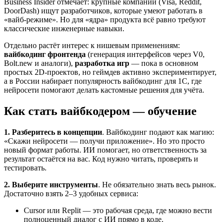
Business Insider отмечает: крупные компании (Visa, Reddit,
DoorDash) ищут разработчиков, которые умеют работать в
«вайб-режиме». Но для «ядра» продукта всё равно требуют
классические инженерные навыки.
Отдельно растёт интерес к нишевым применениям:
вайбкодинг фронтенда
(генерация интерфейсов через V0,
Bolt.new и аналоги),
разработка игр
— пока в основном
простых 2D-проектов, но геймдев активно экспериментирует,
а в России набирает популярность вайбкодинг для 1С, где
нейросети помогают делать кастомные решения для учёта.
Как стать вайбкодером — обучение
1. Разберитесь в концепции
. Вайбкодинг подают как магию:
«Скажи нейросети — получи приложение». Но это просто
новый формат работы. ИИ помогает, но ответственность за
результат остаётся на вас. Код нужно читать, проверять и
тестировать.
2. Выберите инструменты
. Не обязательно знать весь рынок.
Достаточно взять 2–3 удобных сервиса:
Cursor или Replit — это рабочая среда, где можно вести
полноценный диалог с ИИ прямо в коде.