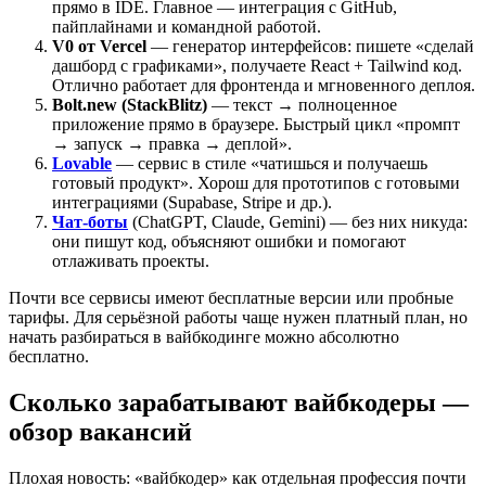
прямо в IDE. Главное — интеграция с GitHub,
пайплайнами и командной работой.
V0 от Vercel
— генератор интерфейсов: пишете «сделай
дашборд с графиками», получаете React + Tailwind код.
Отлично работает для фронтенда и мгновенного деплоя.
Bolt.new (StackBlitz)
— текст → полноценное
приложение прямо в браузере. Быстрый цикл «промпт
→ запуск → правка → деплой».
Lovable
— сервис в стиле «чатишься и получаешь
готовый продукт». Хорош для прототипов с готовыми
интеграциями (Supabase, Stripe и др.).
Чат-боты
(ChatGPT, Claude, Gemini) — без них никуда:
они пишут код, объясняют ошибки и помогают
отлаживать проекты.
Почти все сервисы имеют бесплатные версии или пробные
тарифы. Для серьёзной работы чаще нужен платный план, но
начать разбираться в вайбкодинге можно абсолютно
бесплатно.
Сколько зарабатывают вайбкодеры —
обзор вакансий
Плохая новость: «вайбкодер» как отдельная профессия почти