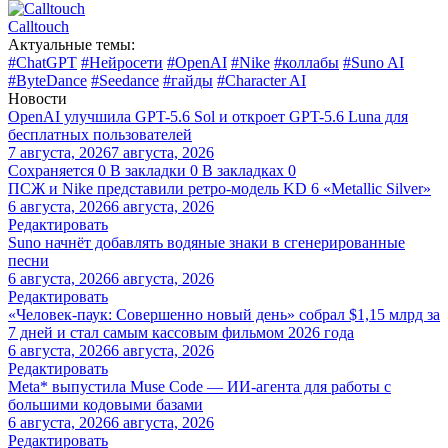
Calltouch
Актуальные темы:
#ChatGPT
#Нейросети
#OpenAI
#Nike
#коллабы
#Suno AI
#ByteDance
#Seedance
#гайды
#Character AI
Новости
OpenAI улучшила GPT-5.6 Sol и откроет GPT-5.6 Luna для
бесплатных пользователей
7 августа, 2026
7 августа, 2026
Сохраняется
0
В закладки
0
В закладках
0
ПСЖ и Nike представили ретро-модель KD 6 «Metallic Silver»
6 августа, 2026
6 августа, 2026
Редактировать
Suno начнёт добавлять водяные знаки в сгенерированные
песни
6 августа, 2026
6 августа, 2026
Редактировать
«Человек-паук: Совершенно новый день» собрал $1,15 млрд за
7 дней и стал самым кассовым фильмом 2026 года
6 августа, 2026
6 августа, 2026
Редактировать
Meta* выпустила Muse Code — ИИ-агента для работы с
большими кодовыми базами
6 августа, 2026
6 августа, 2026
Редактировать