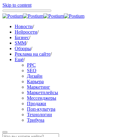
Skip to content
Новости
/
Нейросети
/
Бизнес
/
SMM
/
Обзоры
/
Реклама на сайте
/
Ещё
/
PPC
SEO
Дизайн
Карьера
Маркетинг
Маркетплейсы
Мессенджеры
Продажи
Поп-культура
Технологии
Трибуна