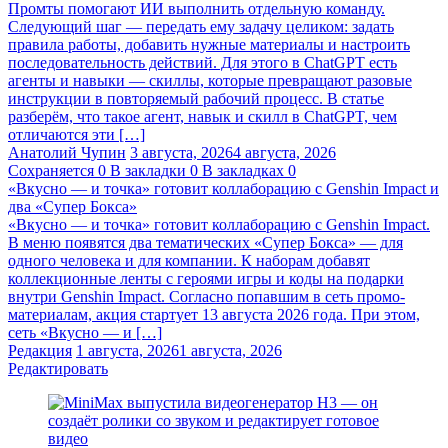
Промты помогают ИИ выполнить отдельную команду.
Следующий шаг — передать ему задачу целиком: задать
правила работы, добавить нужные материалы и настроить
последовательность действий. Для этого в ChatGPT есть
агенты и навыки — скиллы, которые превращают разовые
инструкции в повторяемый рабочий процесс. В статье
разберём, что такое агент, навык и скилл в ChatGPT, чем
отличаются эти […]
Анатолий Чупин
3 августа, 2026
4 августа, 2026
Сохраняется
0
В закладки
0
В закладках
0
«Вкусно — и точка» готовит коллаборацию с Genshin Impact и
два «Супер Бокса»
«Вкусно — и точка» готовит коллаборацию с Genshin Impact.
В меню появятся два тематических «Супер Бокса» — для
одного человека и для компании. К наборам добавят
коллекционные ленты с героями игры и коды на подарки
внутри Genshin Impact. Согласно попавшим в сеть промо-
материалам, акция стартует 13 августа 2026 года. При этом,
сеть «Вкусно — и […]
Редакция
1 августа, 2026
1 августа, 2026
Редактировать