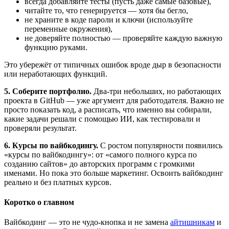
всегда добавляйте тесты (пусть даже самые базовые),
читайте то, что генерируется — хотя бы бегло,
не храните в коде пароли и ключи (используйте
переменные окружения),
не доверяйте полностью — проверяйте каждую важную
функцию руками.
Это убережёт от типичных ошибок вроде дыр в безопасности
или неработающих функций.
5. Соберите портфолио.
Два-три небольших, но работающих
проекта в GitHub — уже аргумент для работодателя. Важно не
просто показать код, а расписать, что именно вы собирали,
какие задачи решали с помощью ИИ, как тестировали и
проверяли результат.
6. Курсы по вайбкодингу.
С ростом популярности появились
«курсы по вайбкодингу»: от «самого полного курса по
созданию сайтов» до авторских программ с громкими
именами. Но пока это больше маркетинг. Освоить вайбкодинг
реально и без платных курсов.
Коротко о главном
Вайбкодинг — это не чудо-кнопка и не замена
айтишникам
и