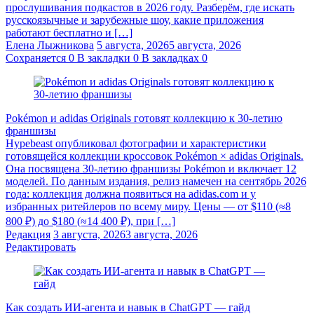
прослушивания подкастов в 2026 году. Разберём, где искать
русскоязычные и зарубежные шоу, какие приложения
работают бесплатно и […]
Елена Лыжникова
5 августа, 2026
5 августа, 2026
Сохраняется
0
В закладки
0
В закладках
0
Pokémon и adidas Originals готовят коллекцию к 30-летию
франшизы
Hypebeast опубликовал фотографии и характеристики
готовящейся коллекции кроссовок Pokémon × adidas Originals.
Она посвящена 30-летию франшизы Pokémon и включает 12
моделей. По данным издания, релиз намечен на сентябрь 2026
года: коллекция должна появиться на adidas.com и у
избранных ритейлеров по всему миру. Цены — от $110 (≈8
800 ₽) до $180 (≈14 400 ₽), при […]
Редакция
3 августа, 2026
3 августа, 2026
Редактировать
Как создать ИИ-агента и навык в ChatGPT — гайд