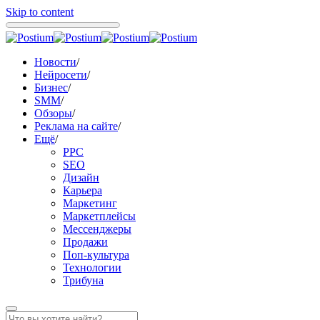
Skip to content
Новости
/
Нейросети
/
Бизнес
/
SMM
/
Обзоры
/
Реклама на сайте
/
Ещё
/
PPC
SEO
Дизайн
Карьера
Маркетинг
Маркетплейсы
Мессенджеры
Продажи
Поп-культура
Технологии
Трибуна