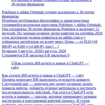
Pokémon и adidas Originals готовят коллекцию к 30-летию
франшизы
Hypebeast опубликовал фотографии и характеристики
готовящейся коллекции кроссовок Pokémon × adidas Originals.
Она посвящена 30-летию франшизы Pokémon и включает 12
моделей. По данным издания, релиз намечен на сентябрь 2026
года: коллекция должна появиться на adidas.com и у
избранных ритейлеров по всему миру. Цены — от $110 (≈8
800 ₽) до $180 (≈14 400 ₽), при […]
Редакция
3 августа, 2026
3 августа, 2026
Сохраняется
0
В закладки
0
В закладках
0
Как создать ИИ-агента и навык в ChatGPT — гайд
Промты помогают ИИ выполнить отдельную команду.
Следующий шаг — передать ему задачу целиком: задать
правила работы, добавить нужные материалы и настроить
последовательность действий. Для этого в ChatGPT есть
агенты и навыки — скиллы, которые превращают разовые
инструкции в повторяемый рабочий процесс. В статье
разберём, что такое агент, навык и скилл в ChatGPT, чем