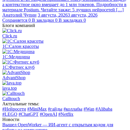
а контекстное окно вмещает до 1 млн токенов. Подробности в
материале Postium. Читайте также: 5 лучших нейросетей […]
Анатолий Чупин
3 августа, 2026
3 августа, 2026
Сохраняется
0
В закладки
0
В закладках
0
Блоги компаний
Click.ru
1С:Салон красоты
1С:Медицина
1С:Фитнес клуб
AdvantShop
lava.top
Calltouch
Актуальные темы:
#Нейросети
#MiniMax
#гайды
#коллабы
#Wan
#Alibaba
#LEGO
#ChatGPT
#OpenAI
#Netflix
Новости
Вышел OpenWorker — ИИ-агент с открытым кодом для
работы на компьютере