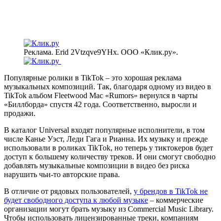
Реклама. Erid 2Vtzqve9YHx. ООО «Клик.ру».
Популярные ролики в TikTok – это хорошая реклама
музыкальных композиций. Так, благодаря одному из видео в
TikTok альбом Fleetwood Mac «Rumors» вернулся в чарты
«Биллборда» спустя 42 года. Соответственно, выросли и
продажи.
В каталог Universal входят популярные исполнители, в том
числе Канье Уэст, Леди Гага и Рианна. Их музыку и прежде
использовали в роликах TikTok, но теперь у тиктокеров будет
доступ к большему количеству треков. И они смогут свободно
добавлять музыкальные композиции в видео без риска
нарушить чьи-то авторские права.
В отличие от рядовых пользователей,
у брендов в TikTok не
будет свободного доступа к любой музыке
– коммерческие
организации могут брать музыку из Commercial Music Library.
Чтобы использовать лицензированные треки, компаниям