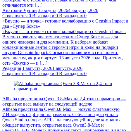
отличаются эти […]
Анатолий Чупин
3 августа, 2026
4 августа, 2026
Сохраняется
0
В закладки
0
В закладках
0
«Вкусно — и точка» готовит коллаборацию с Genshin Impact и
два «Супер Бокса»
«Вкусно — и точка» готовит коллаборацию с Genshin Impact.
В меню появятся два тематических «Супер Бокса» — для
одного человека и для компании. К наборам добавят
коллекционные ленты с героями игры и коды на подарки
внутри Genshin Impact. Согласно попавшим в сеть промо-
материалам, акция стартует 13 августа 2026 года. При этом,
сеть «Вкусно — и […]
Редакция
1 августа, 2026
1 августа, 2026
Сохраняется
0
В закладки
0
В закладках
0
Alibaba представила Qwen 3.8‑Max на 2,4 трлн параметров —
открытые веса выйдут на следующей неделе
Alibaba представила Qwen3.8‑Max — новую флагманскую
ИИ-модель с 2,4 трлн параметров. Сейчас она доступна в
Qwen Studio и через API, а на следующей неделе компания
обещает выпустить открытые веса Qwen3.8‑Max и
Qwen3.8‑27B. Модель принимает текст, изображения и видео,