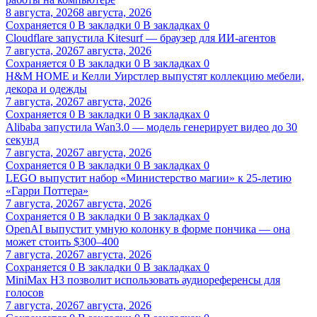
8 августа, 2026
8 августа, 2026
Сохраняется
0
В закладки
0
В закладках
0
Cloudflare запустила Kitesurf — браузер для ИИ-агентов
7 августа, 2026
7 августа, 2026
Сохраняется
0
В закладки
0
В закладках
0
H&M HOME и Келли Уирстлер выпустят коллекцию мебели,
декора и одежды
7 августа, 2026
7 августа, 2026
Сохраняется
0
В закладки
0
В закладках
0
Alibaba запустила Wan3.0 — модель генерирует видео до 30
секунд
7 августа, 2026
7 августа, 2026
Сохраняется
0
В закладки
0
В закладках
0
LEGO выпустит набор «Министерство магии» к 25-летию
«Гарри Поттера»
7 августа, 2026
7 августа, 2026
Сохраняется
0
В закладки
0
В закладках
0
OpenAI выпустит умную колонку в форме пончика — она
может стоить $300–400
7 августа, 2026
7 августа, 2026
Сохраняется
0
В закладки
0
В закладках
0
MiniMax H3 позволит использовать аудиореференсы для
голосов
7 августа, 2026
7 августа, 2026