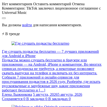
Нет комментариев
Оставить комментарий
Отмена
Комментарии:
TikTok заключил лицензионное соглашение с
Universal Music
Вы должны
войти
для написания комментариев.
⚡ В тренде
Где слушать подкасты бесплатно — 7 лучших приложений
для Android и iPhone
Подкасты можно слушать бесплатно в браузере или
приложении — на Android, iPhone и компьютере. Во многих
сервисах подписка не требуется, а некоторые позволяют
скачать выпуски на телефон и включать их без интернета.
Собрали 7 приложений и онлайн-сервисов для
прослушивания подкастов в 2026 году. Разберём, где искать
русскоязычные и зарубежные шоу, какие приложения
работают бесплатно и […]
Елена Лыжникова
5 августа, 2026
5 августа, 2026
Сохраняется
0
В закладки
0
В закладках
0