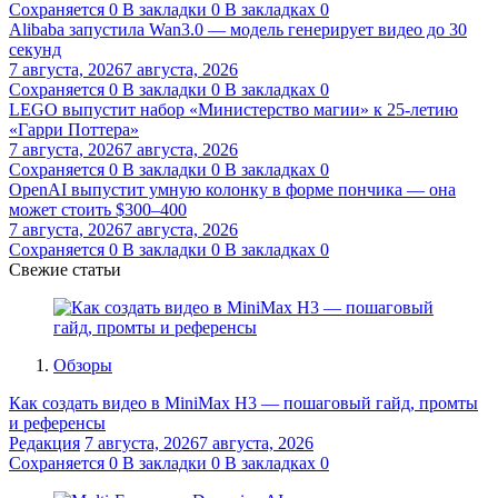
Сохраняется
0
В закладки
0
В закладках
0
Alibaba запустила Wan3.0 — модель генерирует видео до 30
секунд
7 августа, 2026
7 августа, 2026
Сохраняется
0
В закладки
0
В закладках
0
LEGO выпустит набор «Министерство магии» к 25-летию
«Гарри Поттера»
7 августа, 2026
7 августа, 2026
Сохраняется
0
В закладки
0
В закладках
0
OpenAI выпустит умную колонку в форме пончика — она
может стоить $300–400
7 августа, 2026
7 августа, 2026
Сохраняется
0
В закладки
0
В закладках
0
Свежие статьи
Обзоры
Как создать видео в MiniMax H3 — пошаговый гайд, промты
и референсы
Редакция
7 августа, 2026
7 августа, 2026
Сохраняется
0
В закладки
0
В закладках
0