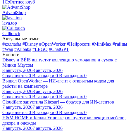
1С:Фитнес клуб
AdvantShop
lava.top
Calltouch
Актуальные темы:
#коллабы
#Disney
#OpenWorker
#Нейросети
#MiniMax
#гайды
#Wan
#Alibaba
#LEGO
#ChatGPT
Новости
Disney и BÉIS выпустят коллекцию чемоданов и сумок с
Микки Маусом
8 августа, 2026
8 августа, 2026
Сохраняется
0
В закладки
0
В закладках
0
Вышел OpenWorker — ИИ-агент с открытым кодом для
работы на компьютере
8 августа, 2026
8 августа, 2026
Сохраняется
0
В закладки
0
В закладках
0
Cloudflare запустила Kitesurf — браузер для ИИ-агентов
7 августа, 2026
7 августа, 2026
Сохраняется
0
В закладки
0
В закладках
0
H&M HOME и Келли Уирстлер выпустят коллекцию мебели,
декора и одежды
7 августа, 2026
7 августа, 2026