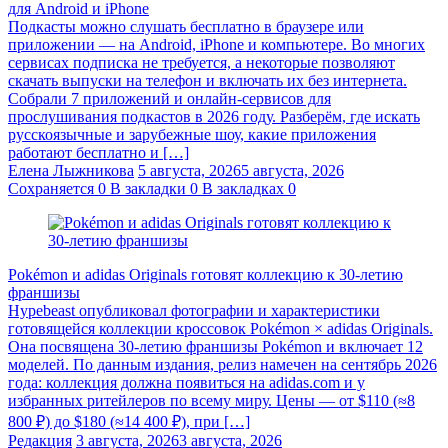
для Android и iPhone
Подкасты можно слушать бесплатно в браузере или
приложении — на Android, iPhone и компьютере. Во многих
сервисах подписка не требуется, а некоторые позволяют
скачать выпуски на телефон и включать их без интернета.
Собрали 7 приложений и онлайн-сервисов для
прослушивания подкастов в 2026 году. Разберём, где искать
русскоязычные и зарубежные шоу, какие приложения
работают бесплатно и […]
Елена Лыжникова
5 августа, 2026
5 августа, 2026
Сохраняется
0
В закладки
0
В закладках
0
Pokémon и adidas Originals готовят коллекцию к 30-летию
франшизы
Hypebeast опубликовал фотографии и характеристики
готовящейся коллекции кроссовок Pokémon × adidas Originals.
Она посвящена 30-летию франшизы Pokémon и включает 12
моделей. По данным издания, релиз намечен на сентябрь 2026
года: коллекция должна появиться на adidas.com и у
избранных ритейлеров по всему миру. Цены — от $110 (≈8
800 ₽) до $180 (≈14 400 ₽), при […]
Редакция
3 августа, 2026
3 августа, 2026