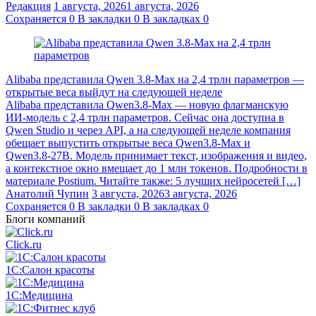
Редакция
1 августа, 2026
1 августа, 2026
Сохраняется
0
В закладки
0
В закладках
0
Alibaba представила Qwen 3.8‑Max на 2,4 трлн параметров —
открытые веса выйдут на следующей неделе
Alibaba представила Qwen3.8‑Max — новую флагманскую
ИИ-модель с 2,4 трлн параметров. Сейчас она доступна в
Qwen Studio и через API, а на следующей неделе компания
обещает выпустить открытые веса Qwen3.8‑Max и
Qwen3.8‑27B. Модель принимает текст, изображения и видео,
а контекстное окно вмещает до 1 млн токенов. Подробности в
материале Postium. Читайте также: 5 лучших нейросетей […]
Анатолий Чупин
3 августа, 2026
3 августа, 2026
Сохраняется
0
В закладки
0
В закладках
0
Блоги компаний
Click.ru
1С:Салон красоты
1С:Медицина