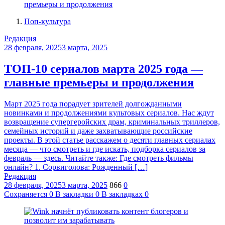
Поп-культура
Редакция
28 февраля, 2025
3 марта, 2025
ТОП-10 сериалов марта 2025 года —
главные премьеры и продолжения
Март 2025 года порадует зрителей долгожданными
новинками и продолжениями культовых сериалов. Нас ждут
возвращение супергеройских драм, криминальных триллеров,
семейных историй и даже захватывающие российские
проекты. В этой статье расскажем о десяти главных сериалах
месяца — что смотреть и где искать, подборка сериалов за
февраль — здесь. Читайте также: Где смотреть фильмы
онлайн? 1. Сорвиголова: Рожденный […]
Редакция
28 февраля, 2025
3 марта, 2025
866
0
Сохраняется
0
В закладки
0
В закладках
0