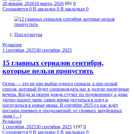
20 января, 2026
10 марта, 2026
691
0
Сохраняется
0
В закладки
0
В закладках
0
Поп-культура
Редакция
1 сентября, 2025
30 сентября, 2025
15 главных сериалов сентября,
которые нельзя пропустить
Осень — это не про выбор одного сериала, а про целый
список, который будет сопровождать нас в долгие пасмурные
вечера. Когда за окном дождь стучит по подоконнику, а дома
уютно пахнет чаем, самое время укутаться в плед и
погрузиться в новые миры. В сентябре 2025-го нас ждёт
россыпь премьер и продолжений: от громких зарубежных
драм […]
Редакция
1 сентября, 2025
30 сентября, 2025
1197
0
Сохраняется
0
В закладки
0
В закладках
0