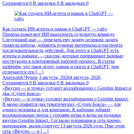
Сохраняется
0
В закладки
0
В закладках
0
Как создать ИИ-агента и навык в ChatGPT — гайд
Промты помогают ИИ выполнить отдельную команду.
Следующий шаг — передать ему задачу целиком: задать
правила работы, добавить нужные материалы и настроить
последовательность действий. Для этого в ChatGPT есть
агенты и навыки — скиллы, которые превращают разовые
инструкции в повторяемый рабочий процесс. В статье
разберём, что такое агент, навык и скилл в ChatGPT, чем
отличаются эти […]
Анатолий Чупин
3 августа, 2026
4 августа, 2026
Сохраняется
0
В закладки
0
В закладках
0
«Вкусно — и точка» готовит коллаборацию с Genshin Impact и
два «Супер Бокса»
«Вкусно — и точка» готовит коллаборацию с Genshin Impact.
В меню появятся два тематических «Супер Бокса» — для
одного человека и для компании. К наборам добавят
коллекционные ленты с героями игры и коды на подарки
внутри Genshin Impact. Согласно попавшим в сеть промо-
материалам, акция стартует 13 августа 2026 года. При этом,
сеть «Вкусно — и […]