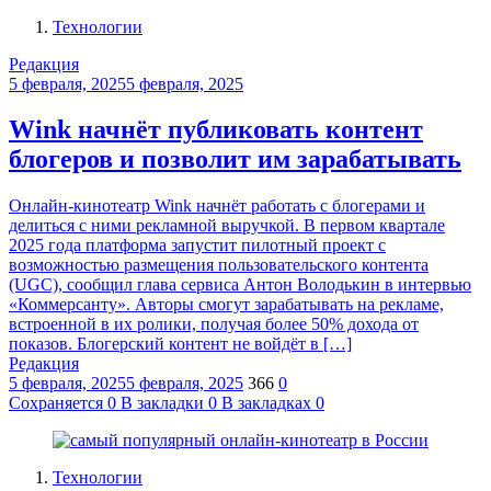
Технологии
Редакция
5 февраля, 2025
5 февраля, 2025
Wink начнёт публиковать контент
блогеров и позволит им зарабатывать
Онлайн-кинотеатр Wink начнёт работать с блогерами и
делиться с ними рекламной выручкой. В первом квартале
2025 года платформа запустит пилотный проект с
возможностью размещения пользовательского контента
(UGC), сообщил глава сервиса Антон Володькин в интервью
«Коммерсанту». Авторы смогут зарабатывать на рекламе,
встроенной в их ролики, получая более 50% дохода от
показов. Блогерский контент не войдёт в […]
Редакция
5 февраля, 2025
5 февраля, 2025
366
0
Сохраняется
0
В закладки
0
В закладках
0
Технологии