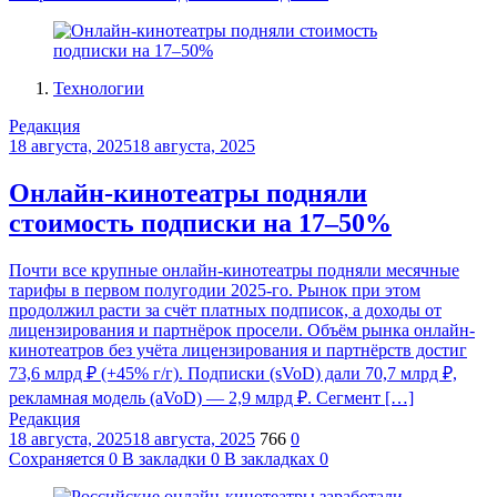
Технологии
Редакция
18 августа, 2025
18 августа, 2025
Онлайн-кинотеатры подняли
стоимость подписки на 17–50%
Почти все крупные онлайн-кинотеатры подняли месячные
тарифы в первом полугодии 2025-го. Рынок при этом
продолжил расти за счёт платных подписок, а доходы от
лицензирования и партнёрок просели. Объём рынка онлайн-
кинотеатров без учёта лицензирования и партнёрств достиг
73,6 млрд ₽ (+45% г/г). Подписки (sVoD) дали 70,7 млрд ₽,
рекламная модель (aVoD) — 2,9 млрд ₽. Сегмент […]
Редакция
18 августа, 2025
18 августа, 2025
766
0
Сохраняется
0
В закладки
0
В закладках
0