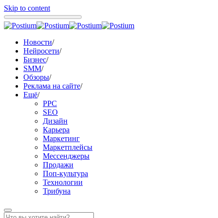
Skip to content
Новости
/
Нейросети
/
Бизнес
/
SMM
/
Обзоры
/
Реклама на сайте
/
Ещё
/
PPC
SEO
Дизайн
Карьера
Маркетинг
Маркетплейсы
Мессенджеры
Продажи
Поп-культура
Технологии
Трибуна