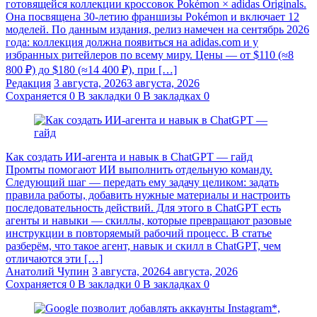
готовящейся коллекции кроссовок Pokémon × adidas Originals.
Она посвящена 30-летию франшизы Pokémon и включает 12
моделей. По данным издания, релиз намечен на сентябрь 2026
года: коллекция должна появиться на adidas.com и у
избранных ритейлеров по всему миру. Цены — от $110 (≈8
800 ₽) до $180 (≈14 400 ₽), при […]
Редакция
3 августа, 2026
3 августа, 2026
Сохраняется
0
В закладки
0
В закладках
0
Как создать ИИ-агента и навык в ChatGPT — гайд
Промты помогают ИИ выполнить отдельную команду.
Следующий шаг — передать ему задачу целиком: задать
правила работы, добавить нужные материалы и настроить
последовательность действий. Для этого в ChatGPT есть
агенты и навыки — скиллы, которые превращают разовые
инструкции в повторяемый рабочий процесс. В статье
разберём, что такое агент, навык и скилл в ChatGPT, чем
отличаются эти […]
Анатолий Чупин
3 августа, 2026
4 августа, 2026
Сохраняется
0
В закладки
0
В закладках
0