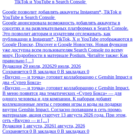
Google позволит добавлять аккаунты Instagram*, TikTok и
YouTube в Search Console
Google анонсировала возможность добавлять аккаунты в
соцсетях и на развлекательных платформах в Search Console.
Это позволит авторам и издателям отслеживать, как
публикации в Instagram*, TikTok, X и YouTube отображаются в
Google Поиске, Discover и Google Новостях. Новая функция
уже доступна всем пользователям Search Console по всему
миру. Подробности в материале Postium. Читайте также: Как
правильно […]
Редакция
29 июля, 2026
29 июля, 2026
Сохраняется
0
В закладки
0
В закладках
0
«Вкусно — и точка» готовит коллаборацию с Genshin Impact и
два «Супер Бокса»
«Вкусно — и точка» готовит коллаборацию с Genshin Impact.
В меню появятся два тематических «Супер Бокса» — для
одного человека и для компании. К наборам добавят
коллекционные ленты с героями игры и коды на подарки
внутри Genshin Impact. Согласно попавшим в сеть промо-
материалам, акция стартует 13 августа 2026 года. При этом,
сеть «Вкусно — и […]
Редакция
1 августа, 2026
1 августа, 2026
Сохраняется
0
В закладки
0
В закладках
0