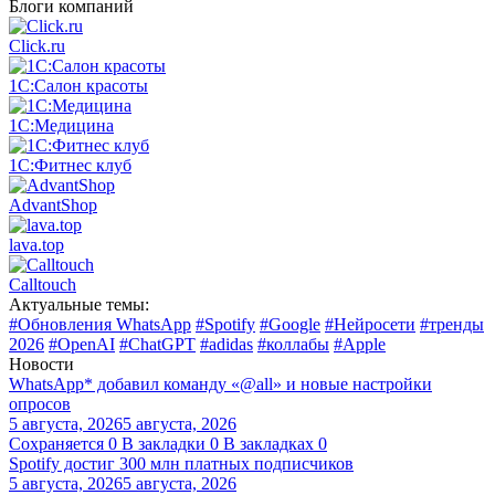
Блоги компаний
Click.ru
1С:Салон красоты
1С:Медицина
1С:Фитнес клуб
AdvantShop
lava.top
Calltouch
Актуальные темы:
#Обновления WhatsApp
#Spotify
#Google
#Нейросети
#тренды
2026
#OpenAI
#ChatGPT
#adidas
#коллабы
#Apple
Новости
WhatsApp* добавил команду «@all» и новые настройки
опросов
5 августа, 2026
5 августа, 2026
Сохраняется
0
В закладки
0
В закладках
0
Spotify достиг 300 млн платных подписчиков
5 августа, 2026
5 августа, 2026