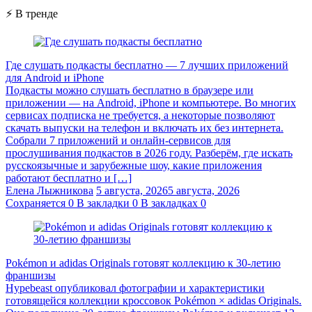
⚡ В тренде
Где слушать подкасты бесплатно — 7 лучших приложений
для Android и iPhone
Подкасты можно слушать бесплатно в браузере или
приложении — на Android, iPhone и компьютере. Во многих
сервисах подписка не требуется, а некоторые позволяют
скачать выпуски на телефон и включать их без интернета.
Собрали 7 приложений и онлайн-сервисов для
прослушивания подкастов в 2026 году. Разберём, где искать
русскоязычные и зарубежные шоу, какие приложения
работают бесплатно и […]
Елена Лыжникова
5 августа, 2026
5 августа, 2026
Сохраняется
0
В закладки
0
В закладках
0
Pokémon и adidas Originals готовят коллекцию к 30-летию
франшизы
Hypebeast опубликовал фотографии и характеристики
готовящейся коллекции кроссовок Pokémon × adidas Originals.