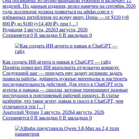
Она посвящена 30-летию франшизы Pokémon и включает 12
моделей. По данным издания, релиз намечен на сентябрь 2026
года: коллекция должна появиться на adidas.com и у
избранных ритейлеров по всему миру. Цены — от $110 (≈8
800 ₽) до $180 (≈14 400 ₽), при […]
Редакция
3 августа, 2026
3 августа, 2026
Сохраняется
0
В закладки
0
В закладках
0
Как создать ИИ-агента и навык в ChatGPT — гайд
Промты помогают ИИ выполнить отдельную команду.
Следующий шаг — передать ему задачу целиком: задать
правила работы, добавить нужные материалы и настроить
последовательность действий. Для этого в ChatGPT есть
агенты и навыки — скиллы, которые превращают разовые
инструкции в повторяемый рабочий процесс. В статье
разберём, что такое агент, навык и скилл в ChatGPT, чем
отличаются эти […]
Анатолий Чупин
3 августа, 2026
4 августа, 2026
Сохраняется
0
В закладки
0
В закладках
0