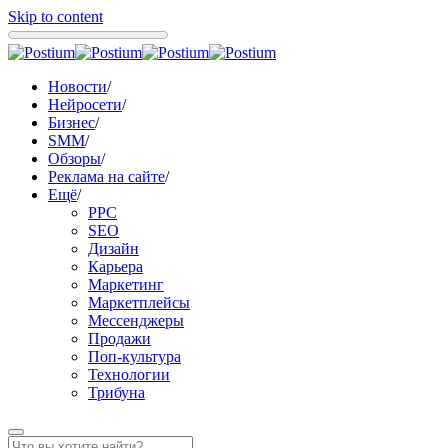
Skip to content
Новости
/
Нейросети
/
Бизнес
/
SMM
/
Обзоры
/
Реклама на сайте
/
Ещё
/
PPC
SEO
Дизайн
Карьера
Маркетинг
Маркетплейсы
Мессенджеры
Продажи
Поп-культура
Технологии
Трибуна