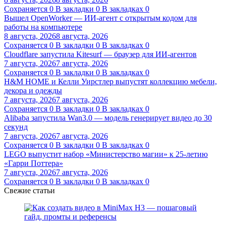
Сохраняется
0
В закладки
0
В закладках
0
Вышел OpenWorker — ИИ-агент с открытым кодом для
работы на компьютере
8 августа, 2026
8 августа, 2026
Сохраняется
0
В закладки
0
В закладках
0
Cloudflare запустила Kitesurf — браузер для ИИ-агентов
7 августа, 2026
7 августа, 2026
Сохраняется
0
В закладки
0
В закладках
0
H&M HOME и Келли Уирстлер выпустят коллекцию мебели,
декора и одежды
7 августа, 2026
7 августа, 2026
Сохраняется
0
В закладки
0
В закладках
0
Alibaba запустила Wan3.0 — модель генерирует видео до 30
секунд
7 августа, 2026
7 августа, 2026
Сохраняется
0
В закладки
0
В закладках
0
LEGO выпустит набор «Министерство магии» к 25-летию
«Гарри Поттера»
7 августа, 2026
7 августа, 2026
Сохраняется
0
В закладки
0
В закладках
0
Свежие статьи