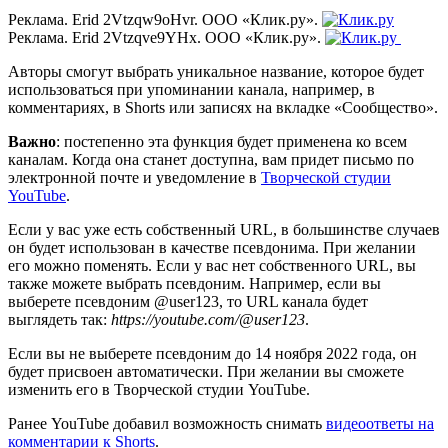
Реклама. Erid 2Vtzqw9oHvr. ООО «Клик.ру».
Реклама. Erid 2Vtzqve9YHx. ООО «Клик.ру».
Авторы смогут выбрать уникальное название, которое будет
использоваться при упоминании канала, например, в
комментариях, в Shorts или записях на вкладке «Сообщество».
Важно
: постепенно эта функция будет применена ко всем
каналам. Когда она станет доступна, вам придет письмо по
электронной почте и уведомление в
Творческой студии
YouTube
.
Если у вас уже есть собственный URL, в большинстве случаев
он будет использован в качестве псевдонима. При желании
его можно поменять. Если у вас нет собственного URL, вы
также можете выбрать псевдоним. Например, если вы
выберете псевдоним @user123, то URL канала будет
выглядеть так:
https://youtube.com/@user123
.
Если вы не выберете псевдоним до 14 ноября 2022 года, он
будет присвоен автоматически. При желании вы сможете
изменить его в Творческой студии YouTube.
Ранее YouTube добавил возможность снимать
видеоответы на
комментарии к Shorts
.