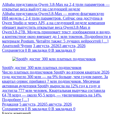
Alibaba представила Qwen 3.8‑Max на 2,4 трлн параметров —
открытые веса выйдут на следующей неделе
Alibaba представила Qwen3.8‑Max — новую флагманскую
ИИ-модель с 2,4 трлн параметров. Сейчас она доступна в
Qwen Studio и через API, а на следующей неделе компания
обещает выпустить открытые веса Qwen3.8‑Max и
Qwen3.8‑27B. Модель принимает текст, изображения и видео,
а контекстное окно вмещает до 1 млн токенов. Подробности в
материале Postium. Читайте также: 5 лучших нейросетей […]
Анатолий Чупин
3 августа, 2026
3 августа, 2026
Сохраняется
0
В закладки
0
В закладках
0
Spotify достиг 300 млн платных подписчиков
Число платных подписчиков Spotify во втором квартале 2026
года достигло 300 млн — на 9% больше, чем годом ранее. За
квартал сервис прибавил 7 млн подписчиков. Месячная
активная аудитория Spotify выросла на 12% год к году и
достигла 777 млн человек. Квартальная выручка составила
€4,78 млрд — около $5,5 млрд, — увеличившись на 14%.
Подробнее […]
Редакция
5 августа, 2026
5 августа, 2026
Сохраняется
0
В закладки
0
В закладках
0
Блоги компаний