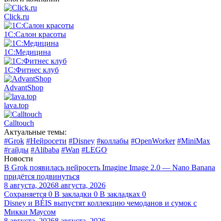
Click.ru
1С:Салон красоты
1С:Медицина
1С:Фитнес клуб
AdvantShop
lava.top
Calltouch
Актуальные темы:
#Grok
#Нейросети
#Disney
#коллабы
#OpenWorker
#MiniMax
#гайды
#Alibaba
#Wan
#LEGO
Новости
В Grok появилась нейросеть Imagine Image 2.0 — Nano Banana
придётся подвинуться
8 августа, 2026
8 августа, 2026
Сохраняется
0
В закладки
0
В закладках
0
Disney и BÉIS выпустят коллекцию чемоданов и сумок с
Микки Маусом
8 августа, 2026
8 августа, 2026