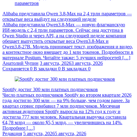
Alibaba представила Qwen 3.8‑Max на 2,4 трлн параметров —
открытые веса выйдут на следующей неделе
Alibaba представила Qwen3.8‑Max — новую флагманскую
ИИ-модель с 2,4 трлн параметров. Сейчас она доступна в
Qwen Studio и через API, а на следующей неделе компания
обещает выпустить открытые веса Qwen3.8‑Max и
Qwen3.8‑27B. Модель принимает текст, изображения и видео,
а контекстное окно вмещает до 1 млн токенов. Подробности в
материале Postium. Читайте также: 5 лучших нейросетей […]
Анатолий Чупин
3 августа, 2026
3 августа, 2026
Сохраняется
0
В закладки
0
В закладках
0
Spotify достиг 300 млн платных подписчиков
Число платных подписчиков Spotify во втором квартале 2026
года достигло 300 млн — на 9% больше, чем годом ранее. За
квартал сервис прибавил 7 млн подписчиков. Месячная
активная аудитория Spotify выросла на 12% год к году и
достигла 777 млн человек. Квартальная выручка составила
€4,78 млрд — около $5,5 млрд, — увеличившись на 14%.
Подробнее […]
Редакция
5 августа, 2026
5 августа, 2026