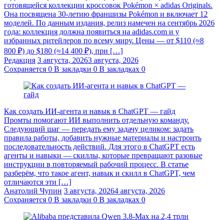
готовящейся коллекции кроссовок Pokémon × adidas Originals.
Она посвящена 30-летию франшизы Pokémon и включает 12
моделей. По данным издания, релиз намечен на сентябрь 2026
года: коллекция должна появиться на adidas.com и у
избранных ритейлеров по всему миру. Цены — от $110 (≈8
800 ₽) до $180 (≈14 400 ₽), при […]
Редакция
3 августа, 2026
3 августа, 2026
Сохраняется
0
В закладки
0
В закладках
0
Как создать ИИ-агента и навык в ChatGPT — гайд
Промты помогают ИИ выполнить отдельную команду.
Следующий шаг — передать ему задачу целиком: задать
правила работы, добавить нужные материалы и настроить
последовательность действий. Для этого в ChatGPT есть
агенты и навыки — скиллы, которые превращают разовые
инструкции в повторяемый рабочий процесс. В статье
разберём, что такое агент, навык и скилл в ChatGPT, чем
отличаются эти […]
Анатолий Чупин
3 августа, 2026
4 августа, 2026
Сохраняется
0
В закладки
0
В закладках
0