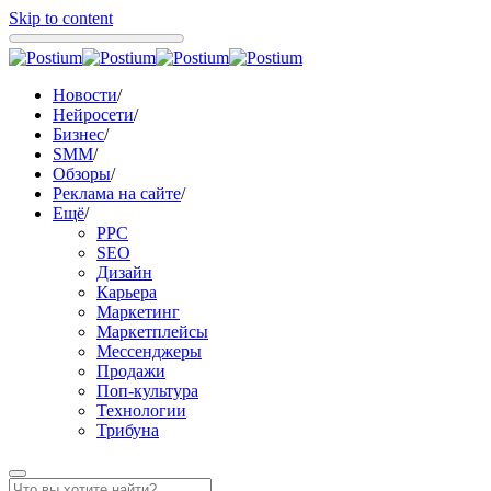
Skip to content
Новости
/
Нейросети
/
Бизнес
/
SMM
/
Обзоры
/
Реклама на сайте
/
Ещё
/
PPC
SEO
Дизайн
Карьера
Маркетинг
Маркетплейсы
Мессенджеры
Продажи
Поп-культура
Технологии
Трибуна