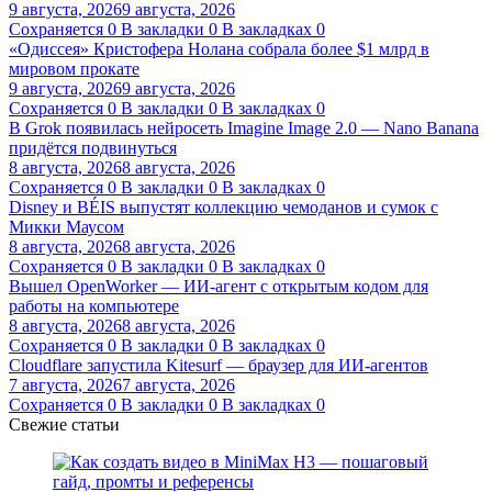
9 августа, 2026
9 августа, 2026
Сохраняется
0
В закладки
0
В закладках
0
«Одиссея» Кристофера Нолана собрала более $1 млрд в
мировом прокате
9 августа, 2026
9 августа, 2026
Сохраняется
0
В закладки
0
В закладках
0
В Grok появилась нейросеть Imagine Image 2.0 — Nano Banana
придётся подвинуться
8 августа, 2026
8 августа, 2026
Сохраняется
0
В закладки
0
В закладках
0
Disney и BÉIS выпустят коллекцию чемоданов и сумок с
Микки Маусом
8 августа, 2026
8 августа, 2026
Сохраняется
0
В закладки
0
В закладках
0
Вышел OpenWorker — ИИ-агент с открытым кодом для
работы на компьютере
8 августа, 2026
8 августа, 2026
Сохраняется
0
В закладки
0
В закладках
0
Cloudflare запустила Kitesurf — браузер для ИИ-агентов
7 августа, 2026
7 августа, 2026
Сохраняется
0
В закладки
0
В закладках
0
Свежие статьи