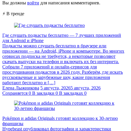
Вы должны
войти
для написания комментариев.
⚡ В тренде
Где слушать подкасты бесплатно — 7 лучших приложений
для Android и iPhone
Подкасты можно слушать бесплатно в браузере или
приложении — на Android, iPhone и компьютере. Во многих
сервисах подписка не требуется, а некоторые позволяют
скачать выпуски на телефон и включать их без интернета.
Собрали 7 приложений и онлайн-сервисов для
прослушивания подкастов в 2026 году. Разберём, где искать
русскоязычные и зарубежные шоу, какие приложения
работают бесплатно и […]
Елена Лыжникова
5 августа, 2026
5 августа, 2026
Сохраняется
0
В закладки
0
В закладках
0
Pokémon и adidas Originals готовят коллекцию к 30-летию
франшизы
Hypebeast опубликовал фотографии и характеристики