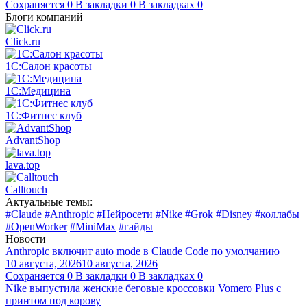
Сохраняется
0
В закладки
0
В закладках
0
Блоги компаний
Click.ru
1С:Салон красоты
1С:Медицина
1С:Фитнес клуб
AdvantShop
lava.top
Calltouch
Актуальные темы:
#Claude
#Anthropic
#Нейросети
#Nike
#Grok
#Disney
#коллабы
#OpenWorker
#MiniMax
#гайды
Новости
Anthropic включит auto mode в Claude Code по умолчанию
10 августа, 2026
10 августа, 2026
Сохраняется
0
В закладки
0
В закладках
0
Nike выпустила женские беговые кроссовки Vomero Plus с
принтом под корову