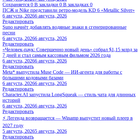
Сохраняется
0
В закладки
0
В закладках
0
ПСЖ и Nike представили ретро-модель KD 6 «Metallic Silver»
6 августа, 2026
6 августа, 2026
Редактировать
Suno начнёт добавлять водяные знаки в сгенерированные
песни
6 августа, 2026
6 августа, 2026
Редактировать
«Человек-паук: Совершенно новый день» собрал $1,15 млрд за
7 дней и стал самым кассовым фильмом 2026 года
6 августа, 2026
6 августа, 2026
Редактировать
Meta* выпустила Muse Code — ИИ-агента для работы с
большими кодовыми базами
6 августа, 2026
6 августа, 2026
Редактировать
Character.AI запустила LongSqueak — стиль чата для длинных
историй
6 августа, 2026
6 августа, 2026
Редактировать
⚡ Легенда возвращается — Winamp выпустит новый плеер в
2027 году
5 августа, 2026
5 августа, 2026
Редактировать