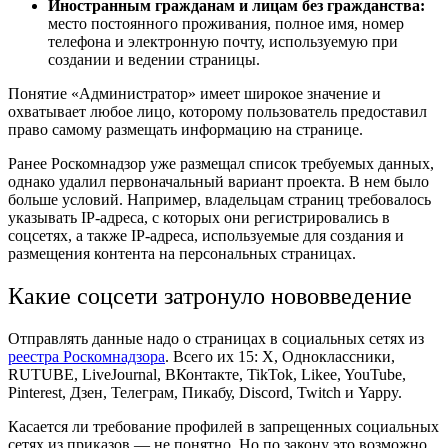
Иностранным гражданам и лицам без гражданства:
место постоянного проживания, полное имя, номер
телефона и электронную почту, используемую при
создании и ведении страницы.
Понятие «Администратор» имеет широкое значение и
охватывает любое лицо, которому пользователь предоставил
право самому размещать информацию на странице.
Ранее Роскомнадзор уже размещал список требуемых данных,
однако удалил первоначальный вариант проекта. В нем было
больше условий. Например, владельцам страниц требовалось
указывать IP-адреса, с которых они регистрировались в
соцсетях, а также IP-адреса, используемые для создания и
размещения контента на персональных страницах.
Какие соцсети затронуло нововведение
Отправлять данные надо о страницах в социальных сетях из
реестра Роскомнадзора
. Всего их 15: Х, Одноклассники,
RUTUBE, LiveJournal, ВКонтакте, TikTok, Likee, YouTube,
Pinterest, Дзен, Телеграм, Пикабу, Discord, Twitch и Yappy.
Касается ли требование профилей в запрещенных социальных
сетях из приказов — не понятно. Но по закону это возможно.