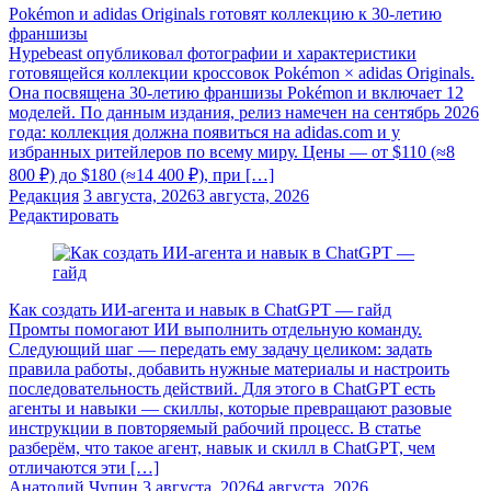
Pokémon и adidas Originals готовят коллекцию к 30-летию
франшизы
Hypebeast опубликовал фотографии и характеристики
готовящейся коллекции кроссовок Pokémon × adidas Originals.
Она посвящена 30-летию франшизы Pokémon и включает 12
моделей. По данным издания, релиз намечен на сентябрь 2026
года: коллекция должна появиться на adidas.com и у
избранных ритейлеров по всему миру. Цены — от $110 (≈8
800 ₽) до $180 (≈14 400 ₽), при […]
Редакция
3 августа, 2026
3 августа, 2026
Редактировать
Как создать ИИ-агента и навык в ChatGPT — гайд
Промты помогают ИИ выполнить отдельную команду.
Следующий шаг — передать ему задачу целиком: задать
правила работы, добавить нужные материалы и настроить
последовательность действий. Для этого в ChatGPT есть
агенты и навыки — скиллы, которые превращают разовые
инструкции в повторяемый рабочий процесс. В статье
разберём, что такое агент, навык и скилл в ChatGPT, чем
отличаются эти […]
Анатолий Чупин
3 августа, 2026
4 августа, 2026