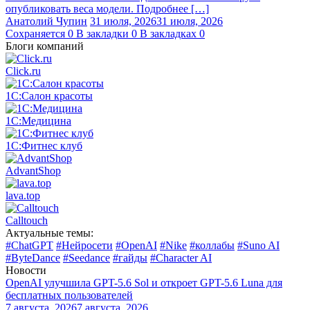
опубликовать веса модели. Подробнее […]
Анатолий Чупин
31 июля, 2026
31 июля, 2026
Сохраняется
0
В закладки
0
В закладках
0
Блоги компаний
Click.ru
1С:Салон красоты
1С:Медицина
1С:Фитнес клуб
AdvantShop
lava.top
Calltouch
Актуальные темы:
#ChatGPT
#Нейросети
#OpenAI
#Nike
#коллабы
#Suno AI
#ByteDance
#Seedance
#гайды
#Character AI
Новости
OpenAI улучшила GPT-5.6 Sol и откроет GPT-5.6 Luna для
бесплатных пользователей
7 августа, 2026
7 августа, 2026