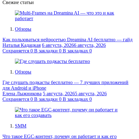
Свежие статьи
Обзоры
Как пользоваться нейросетью Dreamina AI бесплатно — гайд
Наталья Кадацкая
6 августа, 2026
6 августа, 2026
Сохраняется
0
В закладки
0
В закладках
0
Обзоры
Где слушать подкасты бесплатно — 7 лучших приложений
для Android и iPhone
Елена Лыжникова
5 августа, 2026
5 августа, 2026
Сохраняется
0
В закладки
0
В закладках
0
SMM
Что такое EGC-контент, почему он работает и как его