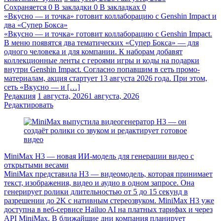
Сохраняется
0
В закладки
0
В закладках
0
«Вкусно — и точка» готовит коллаборацию с Genshin Impact и
два «Супер Бокса»
«Вкусно — и точка» готовит коллаборацию с Genshin Impact.
В меню появятся два тематических «Супер Бокса» — для
одного человека и для компании. К наборам добавят
коллекционные ленты с героями игры и коды на подарки
внутри Genshin Impact. Согласно попавшим в сеть промо-
материалам, акция стартует 13 августа 2026 года. При этом,
сеть «Вкусно — и […]
Редакция
1 августа, 2026
1 августа, 2026
Редактировать
MiniMax H3 — новая ИИ-модель для генерации видео с
открытыми весами
MiniMax представила H3 — видеомодель, которая принимает
текст, изображения, видео и аудио в одном запросе. Она
генерирует ролики длительностью от 5 до 15 секунд в
разрешении до 2K с нативным стереозвуком. MiniMax H3 уже
доступна в веб-сервисе Hailuo AI на платных тарифах и через
API MiniMax. В ближайшие дни компания планирует