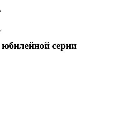
»
»
в юбилейной серии