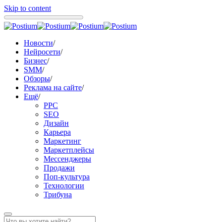
Skip to content
Новости
/
Нейросети
/
Бизнес
/
SMM
/
Обзоры
/
Реклама на сайте
/
Ещё
/
PPC
SEO
Дизайн
Карьера
Маркетинг
Маркетплейсы
Мессенджеры
Продажи
Поп-культура
Технологии
Трибуна