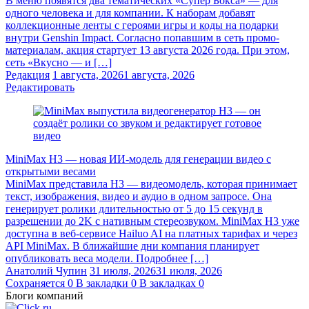
В меню появятся два тематических «Супер Бокса» — для
одного человека и для компании. К наборам добавят
коллекционные ленты с героями игры и коды на подарки
внутри Genshin Impact. Согласно попавшим в сеть промо-
материалам, акция стартует 13 августа 2026 года. При этом,
сеть «Вкусно — и […]
Редакция
1 августа, 2026
1 августа, 2026
Редактировать
MiniMax H3 — новая ИИ-модель для генерации видео с
открытыми весами
MiniMax представила H3 — видеомодель, которая принимает
текст, изображения, видео и аудио в одном запросе. Она
генерирует ролики длительностью от 5 до 15 секунд в
разрешении до 2K с нативным стереозвуком. MiniMax H3 уже
доступна в веб-сервисе Hailuo AI на платных тарифах и через
API MiniMax. В ближайшие дни компания планирует
опубликовать веса модели. Подробнее […]
Анатолий Чупин
31 июля, 2026
31 июля, 2026
Сохраняется
0
В закладки
0
В закладках
0
Блоги компаний