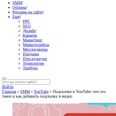
SMM
/
Обзоры
/
Реклама на сайте
/
Ещё
/
PPC
SEO
Дизайн
Карьера
Маркетинг
Маркетплейсы
Мессенджеры
Продажи
Поп-культура
Технологии
Трибуна
Войти
Главная
»
SMM
»
YouTube
»
Подсказки в YouTube: что это
такое и как добавить подсказку в видео