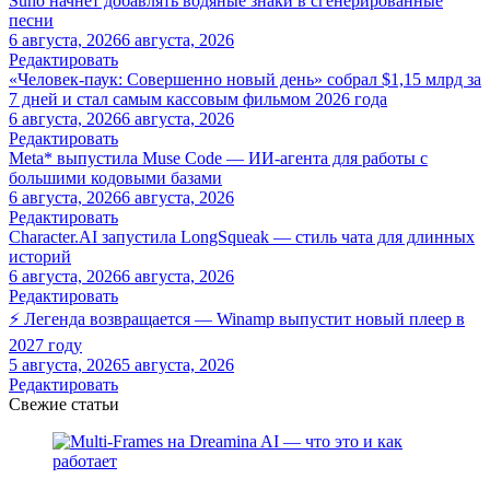
Suno начнёт добавлять водяные знаки в сгенерированные
песни
6 августа, 2026
6 августа, 2026
Редактировать
«Человек-паук: Совершенно новый день» собрал $1,15 млрд за
7 дней и стал самым кассовым фильмом 2026 года
6 августа, 2026
6 августа, 2026
Редактировать
Meta* выпустила Muse Code — ИИ-агента для работы с
большими кодовыми базами
6 августа, 2026
6 августа, 2026
Редактировать
Character.AI запустила LongSqueak — стиль чата для длинных
историй
6 августа, 2026
6 августа, 2026
Редактировать
⚡ Легенда возвращается — Winamp выпустит новый плеер в
2027 году
5 августа, 2026
5 августа, 2026
Редактировать
Свежие статьи