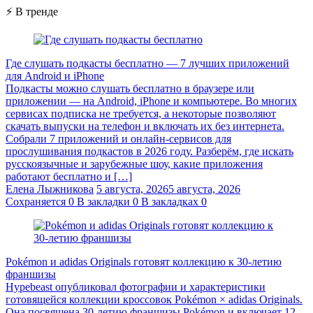
⚡ В тренде
Где слушать подкасты бесплатно — 7 лучших приложений
для Android и iPhone
Подкасты можно слушать бесплатно в браузере или
приложении — на Android, iPhone и компьютере. Во многих
сервисах подписка не требуется, а некоторые позволяют
скачать выпуски на телефон и включать их без интернета.
Собрали 7 приложений и онлайн-сервисов для
прослушивания подкастов в 2026 году. Разберём, где искать
русскоязычные и зарубежные шоу, какие приложения
работают бесплатно и […]
Елена Лыжникова
5 августа, 2026
5 августа, 2026
Сохраняется
0
В закладки
0
В закладках
0
Pokémon и adidas Originals готовят коллекцию к 30-летию
франшизы
Hypebeast опубликовал фотографии и характеристики
готовящейся коллекции кроссовок Pokémon × adidas Originals.
Она посвящена 30-летию франшизы Pokémon и включает 12