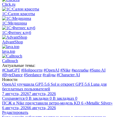
Click.ru
1С:Салон красоты
1С:Медицина
1С:Фитнес клуб
AdvantShop
lava.top
Calltouch
Актуальные темы:
#ChatGPT
#Нейросети
#OpenAI
#Nike
#коллабы
#Suno AI
#ByteDance
#Seedance
#гайды
#Character AI
Новости
OpenAI улучшила GPT-5.6 Sol и откроет GPT-5.6 Luna для
бесплатных пользователей
7 августа, 2026
7 августа, 2026
Сохраняется
0
В закладки
0
В закладках
0
ПСЖ и Nike представили ретро-модель KD 6 «Metallic Silver»
6 августа, 2026
6 августа, 2026
Редактировать