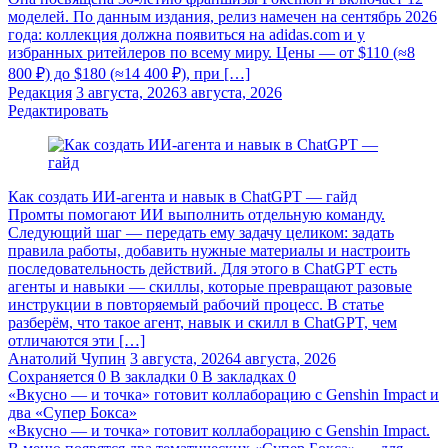
моделей. По данным издания, релиз намечен на сентябрь 2026
года: коллекция должна появиться на adidas.com и у
избранных ритейлеров по всему миру. Цены — от $110 (≈8
800 ₽) до $180 (≈14 400 ₽), при […]
Редакция
3 августа, 2026
3 августа, 2026
Редактировать
Как создать ИИ-агента и навык в ChatGPT — гайд
Промты помогают ИИ выполнить отдельную команду.
Следующий шаг — передать ему задачу целиком: задать
правила работы, добавить нужные материалы и настроить
последовательность действий. Для этого в ChatGPT есть
агенты и навыки — скиллы, которые превращают разовые
инструкции в повторяемый рабочий процесс. В статье
разберём, что такое агент, навык и скилл в ChatGPT, чем
отличаются эти […]
Анатолий Чупин
3 августа, 2026
4 августа, 2026
Сохраняется
0
В закладки
0
В закладках
0
«Вкусно — и точка» готовит коллаборацию с Genshin Impact и
два «Супер Бокса»
«Вкусно — и точка» готовит коллаборацию с Genshin Impact.