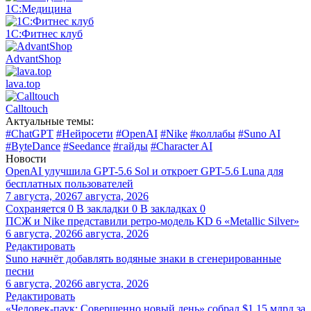
1С:Медицина
1С:Фитнес клуб
AdvantShop
lava.top
Calltouch
Актуальные темы:
#ChatGPT
#Нейросети
#OpenAI
#Nike
#коллабы
#Suno AI
#ByteDance
#Seedance
#гайды
#Character AI
Новости
OpenAI улучшила GPT-5.6 Sol и откроет GPT-5.6 Luna для
бесплатных пользователей
7 августа, 2026
7 августа, 2026
Сохраняется
0
В закладки
0
В закладках
0
ПСЖ и Nike представили ретро-модель KD 6 «Metallic Silver»
6 августа, 2026
6 августа, 2026
Редактировать
Suno начнёт добавлять водяные знаки в сгенерированные
песни
6 августа, 2026
6 августа, 2026
Редактировать
«Человек-паук: Совершенно новый день» собрал $1,15 млрд за