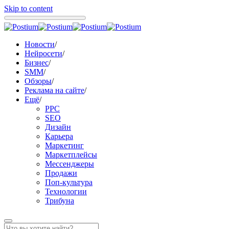
Skip to content
Новости
/
Нейросети
/
Бизнес
/
SMM
/
Обзоры
/
Реклама на сайте
/
Ещё
/
PPC
SEO
Дизайн
Карьера
Маркетинг
Маркетплейсы
Мессенджеры
Продажи
Поп-культура
Технологии
Трибуна