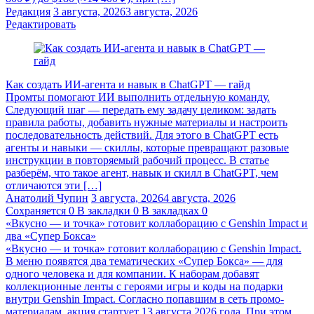
Редакция
3 августа, 2026
3 августа, 2026
Редактировать
Как создать ИИ-агента и навык в ChatGPT — гайд
Промты помогают ИИ выполнить отдельную команду.
Следующий шаг — передать ему задачу целиком: задать
правила работы, добавить нужные материалы и настроить
последовательность действий. Для этого в ChatGPT есть
агенты и навыки — скиллы, которые превращают разовые
инструкции в повторяемый рабочий процесс. В статье
разберём, что такое агент, навык и скилл в ChatGPT, чем
отличаются эти […]
Анатолий Чупин
3 августа, 2026
4 августа, 2026
Сохраняется
0
В закладки
0
В закладках
0
«Вкусно — и точка» готовит коллаборацию с Genshin Impact и
два «Супер Бокса»
«Вкусно — и точка» готовит коллаборацию с Genshin Impact.
В меню появятся два тематических «Супер Бокса» — для
одного человека и для компании. К наборам добавят
коллекционные ленты с героями игры и коды на подарки
внутри Genshin Impact. Согласно попавшим в сеть промо-
материалам, акция стартует 13 августа 2026 года. При этом,