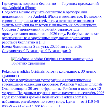
Где слушать подкасты бесплатно — 7 лучших приложений
для Android и iPhone
Подкасты можно слушать бесплатно в браузере или
приложении — на Android, iPhone и компьютере. Во многих
сервисах подписка не требуется, а некоторые позволяют
скачать выпуски на телефон и включать их без интернета.
Собрали 7 приложений и онлайн-сервисов для
прослушивания подкастов в 2026 году. Разберём, где искать
русскоязычные и зарубежные шоу, какие приложения
работают бесплатно и […]
Елена Лыжникова
5 августа, 2026
5 августа, 2026
Сохраняется
0
В закладки
0
В закладках
0
Pokémon и adidas Originals готовят коллекцию к 30-летию
франшизы
Hypebeast опубликовал фотографии и характеристики
готовящейся коллекции кроссовок Pokémon × adidas Originals.
Она посвящена 30-летию франшизы Pokémon и включает 12
моделей. По данным издания, релиз намечен на сентябрь 2026
года: коллекция должна появиться на adidas.com и у
избранных ритейлеров по всему миру. Цены — от $110 (≈8
800 ₽) до $180 (≈14 400 ₽), при […]