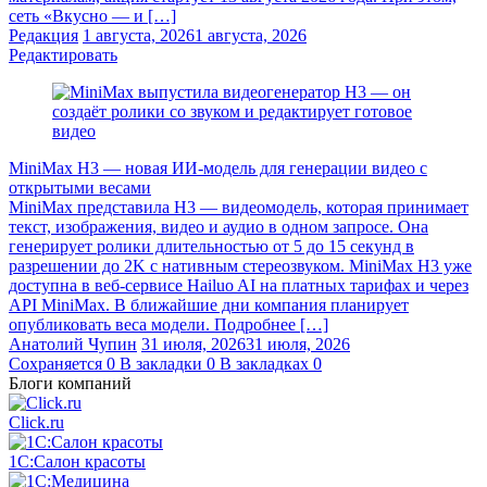
сеть «Вкусно — и […]
Редакция
1 августа, 2026
1 августа, 2026
Редактировать
MiniMax H3 — новая ИИ-модель для генерации видео с
открытыми весами
MiniMax представила H3 — видеомодель, которая принимает
текст, изображения, видео и аудио в одном запросе. Она
генерирует ролики длительностью от 5 до 15 секунд в
разрешении до 2K с нативным стереозвуком. MiniMax H3 уже
доступна в веб-сервисе Hailuo AI на платных тарифах и через
API MiniMax. В ближайшие дни компания планирует
опубликовать веса модели. Подробнее […]
Анатолий Чупин
31 июля, 2026
31 июля, 2026
Сохраняется
0
В закладки
0
В закладках
0
Блоги компаний
Click.ru
1С:Салон красоты