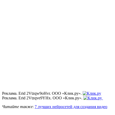
Реклама. Erid 2Vtzqw9oHvr. ООО «Клик.ру».
Реклама. Erid 2Vtzqve9YHx. ООО «Клик.ру».
Читайте также
:
7 лучших нейросетей для создания видео