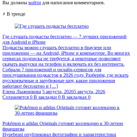
Вы должны
войти
для написания комментариев.
⚡ В тренде
Где слушать подкасты бесплатно — 7 лучших приложений
для Android и iPhone
Подкасты можно слушать бесплатно в браузере или
приложении — на Android, iPhone и компьютере. Во многих
сервисах подписка не требуется, а некоторые позволяют
скачать выпуски на телефон и включать их без интернета.
Собрали 7 приложений и онлайн-сервисов для
прослушивания подкастов в 2026 году. Разберём, где искать
русскоязычные и зарубежные шоу, какие приложения
работают бесплатно и […]
Елена Лыжникова
5 августа, 2026
5 августа, 2026
Сохраняется
0
В закладки
0
В закладках
0
Pokémon и adidas Originals готовят коллекцию к 30-летию
франшизы
Hypebeast опубликовал фотографии и характеристики