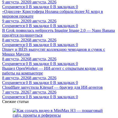
9 августа, 2026
9 августа, 2026
Сохраняется
0
В закладки
0
В закладках
0
«Одиссея» Кристофера Нолана собрала более $1 млрд в
мировом прокате
9 августа, 2026
9 августа, 2026
Сохраняется
0
В закладки
0
В закладках
0
В Grok появилась нейросеть Imagine Image 2.0 — Nano Banana
придётся подвинуться
8 августа, 2026
8 августа, 2026
Сохраняется
0
В закладки
0
В закладках
0
Disney и BÉIS выпустят коллекцию чемоданов и сумок с
Микки Маусом
8 августа, 2026
8 августа, 2026
Сохраняется
0
В закладки
0
В закладках
0
Вышел OpenWorker — ИИ-агент с открытым кодом для
работы на компьютере
8 августа, 2026
8 августа, 2026
Сохраняется
0
В закладки
0
В закладках
0
Cloudflare запустила Kitesurf — браузер для ИИ-агентов
7 августа, 2026
7 августа, 2026
Сохраняется
0
В закладки
0
В закладках
0
Свежие статьи