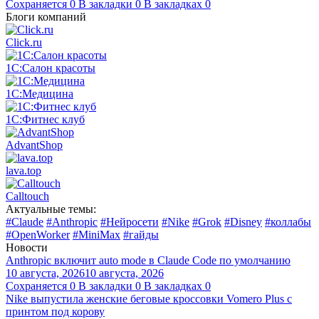
Сохраняется
0
В закладки
0
В закладках
0
Блоги компаний
Click.ru
1С:Салон красоты
1С:Медицина
1С:Фитнес клуб
AdvantShop
lava.top
Calltouch
Актуальные темы:
#Claude
#Anthropic
#Нейросети
#Nike
#Grok
#Disney
#коллабы
#OpenWorker
#MiniMax
#гайды
Новости
Anthropic включит auto mode в Claude Code по умолчанию
10 августа, 2026
10 августа, 2026
Сохраняется
0
В закладки
0
В закладках
0
Nike выпустила женские беговые кроссовки Vomero Plus с
принтом под корову