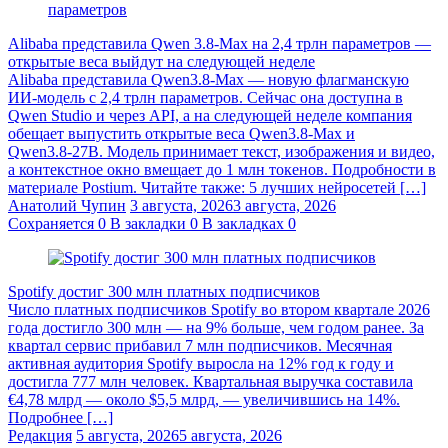
Alibaba представила Qwen 3.8‑Max на 2,4 трлн параметров —
открытые веса выйдут на следующей неделе
Alibaba представила Qwen3.8‑Max — новую флагманскую
ИИ-модель с 2,4 трлн параметров. Сейчас она доступна в
Qwen Studio и через API, а на следующей неделе компания
обещает выпустить открытые веса Qwen3.8‑Max и
Qwen3.8‑27B. Модель принимает текст, изображения и видео,
а контекстное окно вмещает до 1 млн токенов. Подробности в
материале Postium. Читайте также: 5 лучших нейросетей […]
Анатолий Чупин
3 августа, 2026
3 августа, 2026
Сохраняется
0
В закладки
0
В закладках
0
Spotify достиг 300 млн платных подписчиков
Число платных подписчиков Spotify во втором квартале 2026
года достигло 300 млн — на 9% больше, чем годом ранее. За
квартал сервис прибавил 7 млн подписчиков. Месячная
активная аудитория Spotify выросла на 12% год к году и
достигла 777 млн человек. Квартальная выручка составила
€4,78 млрд — около $5,5 млрд, — увеличившись на 14%.
Подробнее […]
Редакция
5 августа, 2026
5 августа, 2026