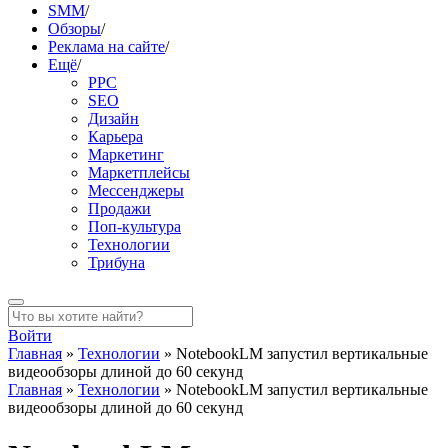
SMM
/
Обзоры
/
Реклама на сайте
/
Ещё
/
PPC
SEO
Дизайн
Карьера
Маркетинг
Маркетплейсы
Мессенджеры
Продажи
Поп-культура
Технологии
Трибуна
Войти
Главная
»
Технологии
»
NotebookLM запустил вертикальные
видеообзоры длиной до 60 секунд
Главная
»
Технологии
»
NotebookLM запустил вертикальные
видеообзоры длиной до 60 секунд