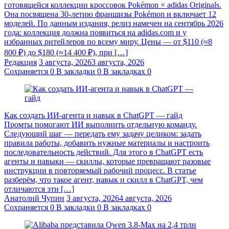
готовящейся коллекции кроссовок Pokémon × adidas Originals.
Она посвящена 30-летию франшизы Pokémon и включает 12
моделей. По данным издания, релиз намечен на сентябрь 2026
года: коллекция должна появиться на adidas.com и у
избранных ритейлеров по всему миру. Цены — от $110 (≈8
800 ₽) до $180 (≈14 400 ₽), при […]
Редакция
3 августа, 2026
3 августа, 2026
Сохраняется
0
В закладки
0
В закладках
0
Как создать ИИ-агента и навык в ChatGPT — гайд
Промты помогают ИИ выполнить отдельную команду.
Следующий шаг — передать ему задачу целиком: задать
правила работы, добавить нужные материалы и настроить
последовательность действий. Для этого в ChatGPT есть
агенты и навыки — скиллы, которые превращают разовые
инструкции в повторяемый рабочий процесс. В статье
разберём, что такое агент, навык и скилл в ChatGPT, чем
отличаются эти […]
Анатолий Чупин
3 августа, 2026
4 августа, 2026
Сохраняется
0
В закладки
0
В закладках
0