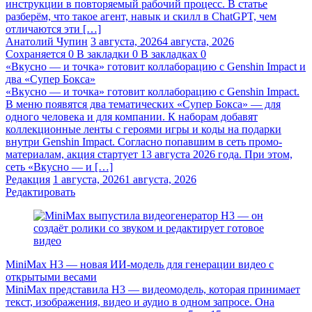
инструкции в повторяемый рабочий процесс. В статье
разберём, что такое агент, навык и скилл в ChatGPT, чем
отличаются эти […]
Анатолий Чупин
3 августа, 2026
4 августа, 2026
Сохраняется
0
В закладки
0
В закладках
0
«Вкусно — и точка» готовит коллаборацию с Genshin Impact и
два «Супер Бокса»
«Вкусно — и точка» готовит коллаборацию с Genshin Impact.
В меню появятся два тематических «Супер Бокса» — для
одного человека и для компании. К наборам добавят
коллекционные ленты с героями игры и коды на подарки
внутри Genshin Impact. Согласно попавшим в сеть промо-
материалам, акция стартует 13 августа 2026 года. При этом,
сеть «Вкусно — и […]
Редакция
1 августа, 2026
1 августа, 2026
Редактировать
MiniMax H3 — новая ИИ-модель для генерации видео с
открытыми весами
MiniMax представила H3 — видеомодель, которая принимает
текст, изображения, видео и аудио в одном запросе. Она