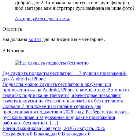
Добрий день! Чи можна налаштувати в групі функцію,
щоб аватарка адміністратора була замінена на інше фото?
Авторизуйтесь для ответа.
Ответить
Вы должны
войти
для написания комментариев.
⚡ В тренде
Где слушать подкасты бесплатно — 7 лучших приложений
для Android и iPhone
Подкасты можно слушать бесплатно в браузере или
приложении — на Android, iPhone и компьютере. Во многих
сервисах подписка не требуется, а некоторые позволяют
скачать выпуски на телефон и включать их без интернета.
Собрали 7 приложений и онлайн-сервисов для
прослушивания подкастов в 2026 году. Разберём, где искать
русскоязычные и зарубежные шоу, какие приложения
работают бесплатно и […]
Елена Лыжникова
5 августа, 2026
5 августа, 2026
Сохраняется
0
В закладки
0
В закладках
0