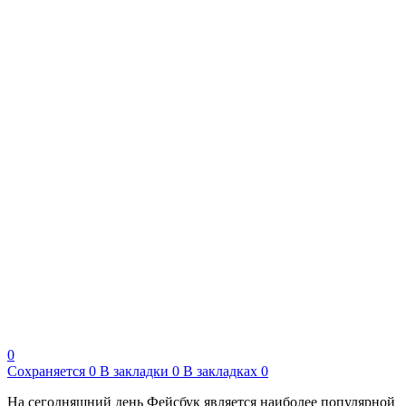
0
Сохраняется
0
В закладки
0
В закладках
0
На сегодняшний день Фейсбук является наиболее популярной