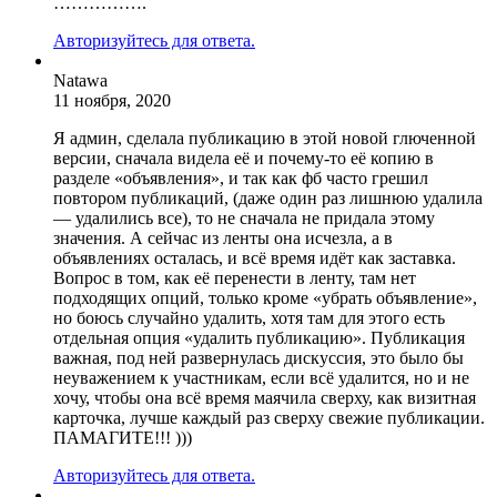
…………….
Авторизуйтесь для ответа.
Natawa
11 ноября, 2020
Я админ, сделала публикацию в этой новой глюченной
версии, сначала видела её и почему-то её копию в
разделе «объявления», и так как фб часто грешил
повтором публикаций, (даже один раз лишнюю удалила
— удалились все), то не сначала не придала этому
значения. А сейчас из ленты она исчезла, а в
объявлениях осталась, и всё время идёт как заставка.
Вопрос в том, как её перенести в ленту, там нет
подходящих опций, только кроме «убрать объявление»,
но боюсь случайно удалить, хотя там для этого есть
отдельная опция «удалить публикацию». Публикация
важная, под ней развернулась дискуссия, это было бы
неуважением к участникам, если всё удалится, но и не
хочу, чтобы она всё время маячила сверху, как визитная
карточка, лучше каждый раз сверху свежие публикации.
ПАМАГИТЕ!!! )))
Авторизуйтесь для ответа.