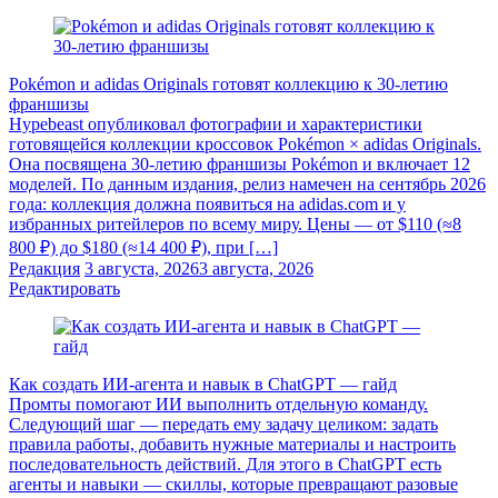
Pokémon и adidas Originals готовят коллекцию к 30-летию
франшизы
Hypebeast опубликовал фотографии и характеристики
готовящейся коллекции кроссовок Pokémon × adidas Originals.
Она посвящена 30-летию франшизы Pokémon и включает 12
моделей. По данным издания, релиз намечен на сентябрь 2026
года: коллекция должна появиться на adidas.com и у
избранных ритейлеров по всему миру. Цены — от $110 (≈8
800 ₽) до $180 (≈14 400 ₽), при […]
Редакция
3 августа, 2026
3 августа, 2026
Редактировать
Как создать ИИ-агента и навык в ChatGPT — гайд
Промты помогают ИИ выполнить отдельную команду.
Следующий шаг — передать ему задачу целиком: задать
правила работы, добавить нужные материалы и настроить
последовательность действий. Для этого в ChatGPT есть
агенты и навыки — скиллы, которые превращают разовые