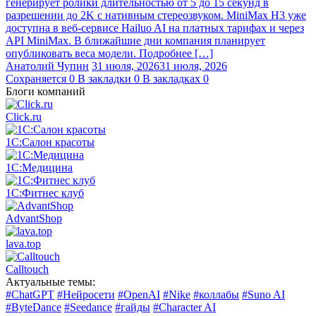
генерирует ролики длительностью от 5 до 15 секунд в
разрешении до 2K с нативным стереозвуком. MiniMax H3 уже
доступна в веб-сервисе Hailuo AI на платных тарифах и через
API MiniMax. В ближайшие дни компания планирует
опубликовать веса модели. Подробнее […]
Анатолий Чупин
31 июля, 2026
31 июля, 2026
Сохраняется
0
В закладки
0
В закладках
0
Блоги компаний
Click.ru
1С:Салон красоты
1С:Медицина
1С:Фитнес клуб
AdvantShop
lava.top
Calltouch
Актуальные темы:
#ChatGPT
#Нейросети
#OpenAI
#Nike
#коллабы
#Suno AI
#ByteDance
#Seedance
#гайды
#Character AI