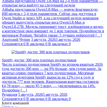
Alibaba представила Qwen 3.8‑Max на 2,4 трлн параметров —
открытые веса выйдут на следующей неделе
Alibaba представила Qwen3.8‑Max — новую флагманскую
ИИ-модель с 2,4 трлн параметров. Сейчас она доступна в
Qwen Studio и через API, а на следующей неделе компания
обещает выпустить открытые веса Qwen3.8‑Max и
Qwen3.8‑27B. Модель принимает текст, изображения и видео,
а контекстное окно вмещает до 1 млн токенов. Подробности в
материале Postium. Читайте также: 5 лучших нейросетей […]
Анатолий Чупин
3 августа, 2026
3 августа, 2026
Сохраняется
0
В закладки
0
В закладках
0
Spotify достиг 300 млн платных подписчиков
Число платных подписчиков Spotify во втором квартале 2026
года достигло 300 млн — на 9% больше, чем годом ранее. За
квартал сервис прибавил 7 млн подписчиков. Месячная
активная аудитория Spotify выросла на 12% год к году и
достигла 777 млн человек. Квартальная выручка составила
€4,78 млрд — около $5,5 млрд, — увеличившись на 14%.
Подробнее […]
Редакция
5 августа, 2026
5 августа, 2026
Сохраняется
0
В закладки
0
В закладках
0
Блоги компаний