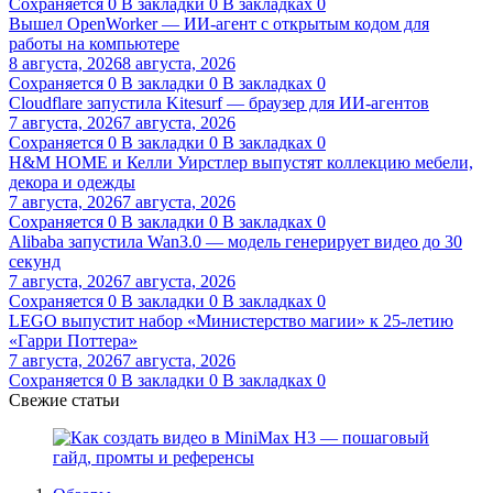
Сохраняется
0
В закладки
0
В закладках
0
Вышел OpenWorker — ИИ-агент с открытым кодом для
работы на компьютере
8 августа, 2026
8 августа, 2026
Сохраняется
0
В закладки
0
В закладках
0
Cloudflare запустила Kitesurf — браузер для ИИ-агентов
7 августа, 2026
7 августа, 2026
Сохраняется
0
В закладки
0
В закладках
0
H&M HOME и Келли Уирстлер выпустят коллекцию мебели,
декора и одежды
7 августа, 2026
7 августа, 2026
Сохраняется
0
В закладки
0
В закладках
0
Alibaba запустила Wan3.0 — модель генерирует видео до 30
секунд
7 августа, 2026
7 августа, 2026
Сохраняется
0
В закладки
0
В закладках
0
LEGO выпустит набор «Министерство магии» к 25-летию
«Гарри Поттера»
7 августа, 2026
7 августа, 2026
Сохраняется
0
В закладки
0
В закладках
0
Свежие статьи