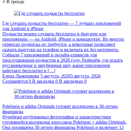
⚡ В тренде
Где слушать подкасты бесплатно — 7 лучших приложений
для Android и iPhone
Подкасты можно слушать бесплатно в браузере или
приложении — на Android, iPhone и компьютере. Во многих
сервисах подписка не требуется, а некоторые позволяют
скачать выпуски на телефон и включать их без интернета.
Собрали 7 приложений и онлайн-сервисов для
прослушивания подкастов в 2026 году. Разберём, где искать
русскоязычные и зарубежные шоу, какие приложения
работают бесплатно и […]
Елена Лыжникова
5 августа, 2026
5 августа, 2026
Сохраняется
0
В закладки
0
В закладках
0
Pokémon и adidas Originals готовят коллекцию к 30-летию
франшизы
Hypebeast опубликовал фотографии и характеристики
готовящейся коллекции кроссовок Pokémon × adidas Originals.
Она посвящена 30-летию франшизы Pokémon и включает 12