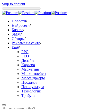
Skip to content
Новости
/
Нейросети
/
Бизнес
/
SMM
/
Обзоры
/
Реклама на сайте
/
Ещё
/
PPC
SEO
Дизайн
Карьера
Маркетинг
Маркетплейсы
Мессенджеры
Продажи
Поп-культура
Технологии
Трибуна