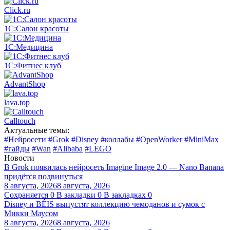
Click.ru
1С:Салон красоты
1С:Медицина
1С:Фитнес клуб
AdvantShop
lava.top
Calltouch
Актуальные темы:
#Нейросети
#Grok
#Disney
#коллабы
#OpenWorker
#MiniMax
#гайды
#Wan
#Alibaba
#LEGO
Новости
В Grok появилась нейросеть Imagine Image 2.0 — Nano Banana
придётся подвинуться
8 августа, 2026
8 августа, 2026
Сохраняется
0
В закладки
0
В закладках
0
Disney и BÉIS выпустят коллекцию чемоданов и сумок с
Микки Маусом
8 августа, 2026
8 августа, 2026