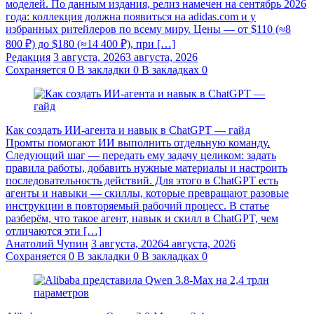
моделей. По данным издания, релиз намечен на сентябрь 2026
года: коллекция должна появиться на adidas.com и у
избранных ритейлеров по всему миру. Цены — от $110 (≈8
800 ₽) до $180 (≈14 400 ₽), при […]
Редакция
3 августа, 2026
3 августа, 2026
Сохраняется
0
В закладки
0
В закладках
0
Как создать ИИ-агента и навык в ChatGPT — гайд
Промты помогают ИИ выполнить отдельную команду.
Следующий шаг — передать ему задачу целиком: задать
правила работы, добавить нужные материалы и настроить
последовательность действий. Для этого в ChatGPT есть
агенты и навыки — скиллы, которые превращают разовые
инструкции в повторяемый рабочий процесс. В статье
разберём, что такое агент, навык и скилл в ChatGPT, чем
отличаются эти […]
Анатолий Чупин
3 августа, 2026
4 августа, 2026
Сохраняется
0
В закладки
0
В закладках
0