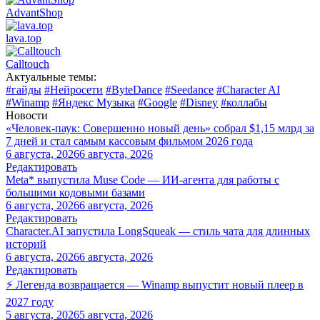
AdvantShop
lava.top
Calltouch
Актуальные темы:
#гайды
#Нейросети
#ByteDance
#Seedance
#Character AI
#Winamp
#Яндекс Музыка
#Google
#Disney
#коллабы
Новости
«Человек-паук: Совершенно новый день» собрал $1,15 млрд за
7 дней и стал самым кассовым фильмом 2026 года
6 августа, 2026
6 августа, 2026
Редактировать
Meta* выпустила Muse Code — ИИ-агента для работы с
большими кодовыми базами
6 августа, 2026
6 августа, 2026
Редактировать
Character.AI запустила LongSqueak — стиль чата для длинных
историй
6 августа, 2026
6 августа, 2026
Редактировать
⚡ Легенда возвращается — Winamp выпустит новый плеер в
2027 году
5 августа, 2026
5 августа, 2026