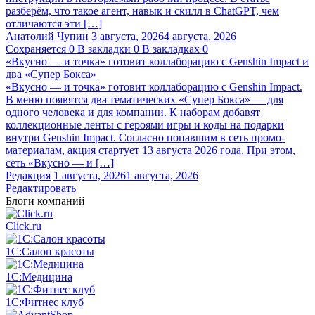
разберём, что такое агент, навык и скилл в ChatGPT, чем
отличаются эти […]
Анатолий Чупин
3 августа, 2026
4 августа, 2026
Сохраняется
0
В закладки
0
В закладках
0
«Вкусно — и точка» готовит коллаборацию с Genshin Impact и
два «Супер Бокса»
«Вкусно — и точка» готовит коллаборацию с Genshin Impact.
В меню появятся два тематических «Супер Бокса» — для
одного человека и для компании. К наборам добавят
коллекционные ленты с героями игры и коды на подарки
внутри Genshin Impact. Согласно попавшим в сеть промо-
материалам, акция стартует 13 августа 2026 года. При этом,
сеть «Вкусно — и […]
Редакция
1 августа, 2026
1 августа, 2026
Редактировать
Блоги компаний
Click.ru
1С:Салон красоты
1С:Медицина
1С:Фитнес клуб