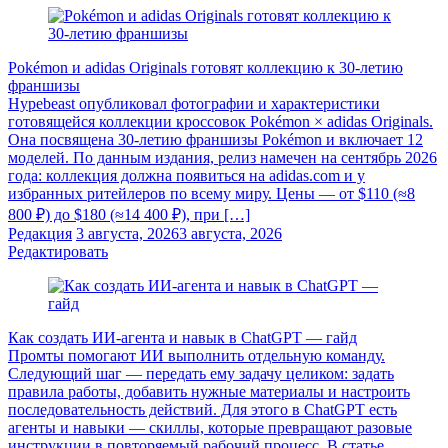
Pokémon и adidas Originals готовят коллекцию к 30-летию
франшизы
Hypebeast опубликовал фотографии и характеристики
готовящейся коллекции кроссовок Pokémon × adidas Originals.
Она посвящена 30-летию франшизы Pokémon и включает 12
моделей. По данным издания, релиз намечен на сентябрь 2026
года: коллекция должна появиться на adidas.com и у
избранных ритейлеров по всему миру. Цены — от $110 (≈8
800 ₽) до $180 (≈14 400 ₽), при […]
Редакция
3 августа, 2026
3 августа, 2026
Редактировать
Как создать ИИ-агента и навык в ChatGPT — гайд
Промты помогают ИИ выполнить отдельную команду.
Следующий шаг — передать ему задачу целиком: задать
правила работы, добавить нужные материалы и настроить
последовательность действий. Для этого в ChatGPT есть
агенты и навыки — скиллы, которые превращают разовые
инструкции в повторяемый рабочий процесс. В статье