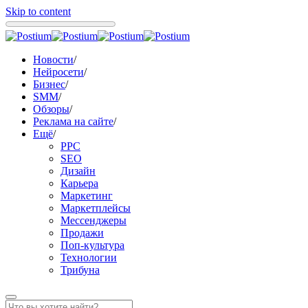
Skip to content
Новости
/
Нейросети
/
Бизнес
/
SMM
/
Обзоры
/
Реклама на сайте
/
Ещё
/
PPC
SEO
Дизайн
Карьера
Маркетинг
Маркетплейсы
Мессенджеры
Продажи
Поп-культура
Технологии
Трибуна