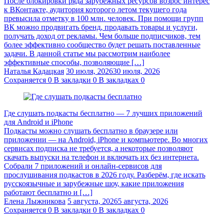
После блокировки ряда зарубежных ресурсов возрос интерес
к ВКонтакте, аудитория которого летом текущего года
превысила отметку в 100 млн. человек. При помощи групп
ВК можно продвигать бренд, продавать товары и услуги,
получать доход от рекламы. Чем больше подписчиков, тем
более эффективно сообщество будет решать поставленные
задачи. В данной статье мы рассмотрим наиболее
эффективные способы, позволяющие […]
Наталья Кадацкая
30 июля, 2026
30 июля, 2026
Сохраняется
0
В закладки
0
В закладках
0
Где слушать подкасты бесплатно — 7 лучших приложений
для Android и iPhone
Подкасты можно слушать бесплатно в браузере или
приложении — на Android, iPhone и компьютере. Во многих
сервисах подписка не требуется, а некоторые позволяют
скачать выпуски на телефон и включать их без интернета.
Собрали 7 приложений и онлайн-сервисов для
прослушивания подкастов в 2026 году. Разберём, где искать
русскоязычные и зарубежные шоу, какие приложения
работают бесплатно и […]
Елена Лыжникова
5 августа, 2026
5 августа, 2026
Сохраняется
0
В закладки
0
В закладках
0