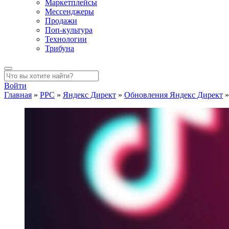
Маркетплейсы
Мессенджеры
Продажи
Поп-культура
Технологии
Трибуна
Войти
Главная
»
PPC
»
Яндекс Директ
»
Обновления Яндекс Директ