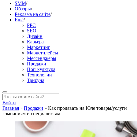
SMM
/
Обзоры
/
Реклама на сайте
/
Ещё
/
PPC
SEO
Дизайн
Карьера
Маркетинг
Маркетплейсы
Мессенджеры
Продажи
Поп-культура
Технологии
Трибуна
Войти
Главная
»
Продажи
»
Как продавать на Юле товары/услуги
компаниям и специалистам