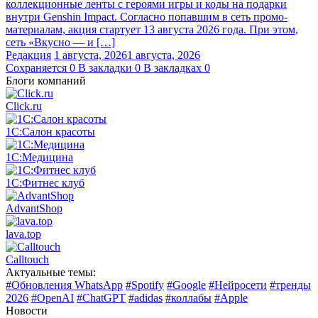
коллекционные ленты с героями игры и коды на подарки
внутри Genshin Impact. Согласно попавшим в сеть промо-
материалам, акция стартует 13 августа 2026 года. При этом,
сеть «Вкусно — и […]
Редакция
1 августа, 2026
1 августа, 2026
Сохраняется
0
В закладки
0
В закладках
0
Блоги компаний
Click.ru
1С:Салон красоты
1С:Медицина
1С:Фитнес клуб
AdvantShop
lava.top
Calltouch
Актуальные темы:
#Обновления WhatsApp
#Spotify
#Google
#Нейросети
#тренды
2026
#OpenAI
#ChatGPT
#adidas
#коллабы
#Apple
Новости