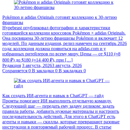
Pokémon и adidas Originals готовят коллекцию к 30-летию
франшизы
Hypebeast опубликовал фотографии и характеристики
готовящейся коллекции кроссовок Pokémon × adidas Originals.
Она посвящена 30-летию франшизы Pokémon и включает 12
моделей. По данным издания, релиз намечен на сентябрь 2026
года: коллекция должна появиться на adidas.com и у
избранных ритейлеров по всему миру. Цены — от $110 (≈8
800 ₽) до $180 (≈14 400 ₽), при […]
Редакция
3 августа, 2026
3 августа, 2026
Сохраняется
0
В закладки
0
В закладках
0
Как создать ИИ-агента и навык в ChatGPT — гайд
Промты помогают ИИ выполнить отдельную команду.
Следующий шаг — передать ему задачу целиком: задать
правила работы, добавить нужные материалы и настроить
последовательность действий. Для этого в ChatGPT есть
агенты и навыки — скиллы, которые превращают разовые
инструкции в повторяемый рабочий процесс. В статье