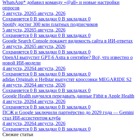
WhatsApp* добавил команду «@all» и новые настройки
опросов
5 августа, 2026
5 августа, 2026
Сохраняется
0
В закладки
0
В закладках
0
Spotify достиг 300 млн платных подписчиков
5 августа, 2026
5 августа, 2026
Сохраняется
0
В закладки
0
В закладках
0
Google Search Console покажет видимость сайта в ИИ-ответах
5 августа, 2026
5 августа, 2026
Сохраняется
0
В закладки
0
В закладках
0
OpenAI выпустит GPT-6 Astra в сентябре? Всё, что известно о
новой ИИ-модели
4 августа, 2026
4 августа, 2026
Сохраняется
0
В закладки
0
В закладках
0
adidas Originals и Hellstar выпустят кроссовки MEGARIDE S2
4 августа, 2026
4 августа, 2026
Сохраняется
0
В закладки
0
В закладках
0
Google Health научился передавать данные Fitbit в Apple Health
4 августа, 2026
4 августа, 2026
Сохраняется
0
В закладки
0
В закладках
0
ПСЖ и Google заключили партнёрство до 2029 года — Gemini
стал ИИ-ассистентом клуба
4 августа, 2026
4 августа, 2026
Сохраняется
0
В закладки
0
В закладках
0
Свежие статьи