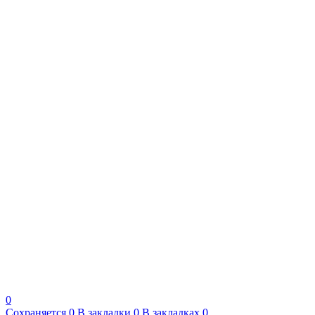
0
Сохраняется
0
В закладки
0
В закладках
0