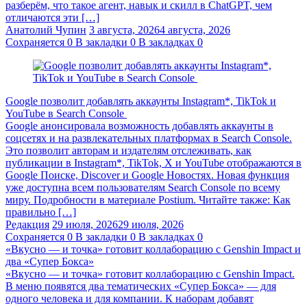
разберём, что такое агент, навык и скилл в ChatGPT, чем
отличаются эти […]
Анатолий Чупин
3 августа, 2026
4 августа, 2026
Сохраняется
0
В закладки
0
В закладках
0
Google позволит добавлять аккаунты Instagram*, TikTok и
YouTube в Search Console
Google анонсировала возможность добавлять аккаунты в
соцсетях и на развлекательных платформах в Search Console.
Это позволит авторам и издателям отслеживать, как
публикации в Instagram*, TikTok, X и YouTube отображаются в
Google Поиске, Discover и Google Новостях. Новая функция
уже доступна всем пользователям Search Console по всему
миру. Подробности в материале Postium. Читайте также: Как
правильно […]
Редакция
29 июля, 2026
29 июля, 2026
Сохраняется
0
В закладки
0
В закладках
0
«Вкусно — и точка» готовит коллаборацию с Genshin Impact и
два «Супер Бокса»
«Вкусно — и точка» готовит коллаборацию с Genshin Impact.
В меню появятся два тематических «Супер Бокса» — для
одного человека и для компании. К наборам добавят