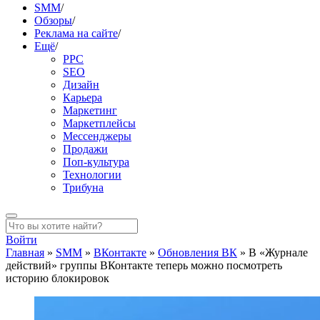
SMM
/
Обзоры
/
Реклама на сайте
/
Ещё
/
PPC
SEO
Дизайн
Карьера
Маркетинг
Маркетплейсы
Мессенджеры
Продажи
Поп-культура
Технологии
Трибуна
Войти
Главная
»
SMM
»
ВКонтакте
»
Обновления ВК
»
В «Журнале
действий» группы ВКонтакте теперь можно посмотреть
историю блокировок