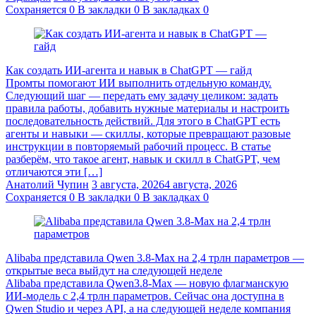
Сохраняется
0
В закладки
0
В закладках
0
Как создать ИИ-агента и навык в ChatGPT — гайд
Промты помогают ИИ выполнить отдельную команду.
Следующий шаг — передать ему задачу целиком: задать
правила работы, добавить нужные материалы и настроить
последовательность действий. Для этого в ChatGPT есть
агенты и навыки — скиллы, которые превращают разовые
инструкции в повторяемый рабочий процесс. В статье
разберём, что такое агент, навык и скилл в ChatGPT, чем
отличаются эти […]
Анатолий Чупин
3 августа, 2026
4 августа, 2026
Сохраняется
0
В закладки
0
В закладках
0
Alibaba представила Qwen 3.8‑Max на 2,4 трлн параметров —
открытые веса выйдут на следующей неделе
Alibaba представила Qwen3.8‑Max — новую флагманскую
ИИ-модель с 2,4 трлн параметров. Сейчас она доступна в
Qwen Studio и через API, а на следующей неделе компания