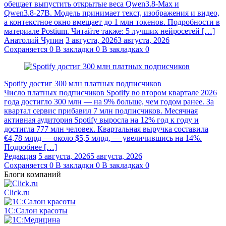
обещает выпустить открытые веса Qwen3.8‑Max и
Qwen3.8‑27B. Модель принимает текст, изображения и видео,
а контекстное окно вмещает до 1 млн токенов. Подробности в
материале Postium. Читайте также: 5 лучших нейросетей […]
Анатолий Чупин
3 августа, 2026
3 августа, 2026
Сохраняется
0
В закладки
0
В закладках
0
Spotify достиг 300 млн платных подписчиков
Число платных подписчиков Spotify во втором квартале 2026
года достигло 300 млн — на 9% больше, чем годом ранее. За
квартал сервис прибавил 7 млн подписчиков. Месячная
активная аудитория Spotify выросла на 12% год к году и
достигла 777 млн человек. Квартальная выручка составила
€4,78 млрд — около $5,5 млрд, — увеличившись на 14%.
Подробнее […]
Редакция
5 августа, 2026
5 августа, 2026
Сохраняется
0
В закладки
0
В закладках
0
Блоги компаний
Click.ru
1С:Салон красоты