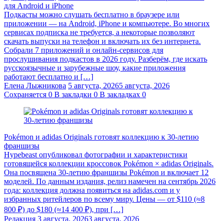
для Android и iPhone
Подкасты можно слушать бесплатно в браузере или
приложении — на Android, iPhone и компьютере. Во многих
сервисах подписка не требуется, а некоторые позволяют
скачать выпуски на телефон и включать их без интернета.
Собрали 7 приложений и онлайн-сервисов для
прослушивания подкастов в 2026 году. Разберём, где искать
русскоязычные и зарубежные шоу, какие приложения
работают бесплатно и […]
Елена Лыжникова
5 августа, 2026
5 августа, 2026
Сохраняется
0
В закладки
0
В закладках
0
Pokémon и adidas Originals готовят коллекцию к 30-летию
франшизы
Hypebeast опубликовал фотографии и характеристики
готовящейся коллекции кроссовок Pokémon × adidas Originals.
Она посвящена 30-летию франшизы Pokémon и включает 12
моделей. По данным издания, релиз намечен на сентябрь 2026
года: коллекция должна появиться на adidas.com и у
избранных ритейлеров по всему миру. Цены — от $110 (≈8
800 ₽) до $180 (≈14 400 ₽), при […]
Редакция
3 августа, 2026
3 августа, 2026