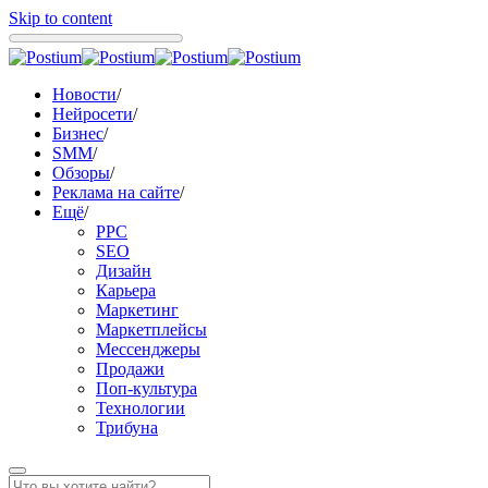
Skip to content
Новости
/
Нейросети
/
Бизнес
/
SMM
/
Обзоры
/
Реклама на сайте
/
Ещё
/
PPC
SEO
Дизайн
Карьера
Маркетинг
Маркетплейсы
Мессенджеры
Продажи
Поп-культура
Технологии
Трибуна