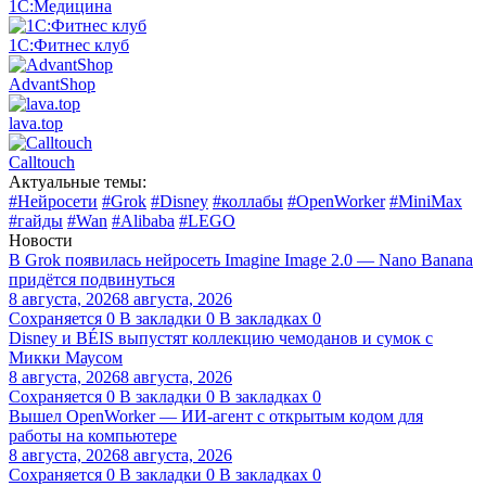
1С:Медицина
1С:Фитнес клуб
AdvantShop
lava.top
Calltouch
Актуальные темы:
#Нейросети
#Grok
#Disney
#коллабы
#OpenWorker
#MiniMax
#гайды
#Wan
#Alibaba
#LEGO
Новости
В Grok появилась нейросеть Imagine Image 2.0 — Nano Banana
придётся подвинуться
8 августа, 2026
8 августа, 2026
Сохраняется
0
В закладки
0
В закладках
0
Disney и BÉIS выпустят коллекцию чемоданов и сумок с
Микки Маусом
8 августа, 2026
8 августа, 2026
Сохраняется
0
В закладки
0
В закладках
0
Вышел OpenWorker — ИИ-агент с открытым кодом для
работы на компьютере
8 августа, 2026
8 августа, 2026
Сохраняется
0
В закладки
0
В закладках
0