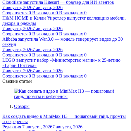
Cloudflare запустила Kitesurf — браузер для ИИ-агентов
7 августа, 2026
7 августа, 2026
Сохраняется
0
В закладки
0
В закладках
0
H&M HOME и Келли Уирстлер выпустят коллекцию мебели,
декора и одежды
7 августа, 2026
7 августа, 2026
Сохраняется
0
В закладки
0
В закладках
0
Alibaba запустила Wan3.0 — модель генерирует видео до 30
секунд
7 августа, 2026
7 августа, 2026
Сохраняется
0
В закладки
0
В закладках
0
LEGO выпустит набор «Министерство магии» к 25-летию
«Гарри Поттера»
7 августа, 2026
7 августа, 2026
Сохраняется
0
В закладки
0
В закладках
0
Свежие статьи
Обзоры
Как создать видео в MiniMax H3 — пошаговый гайд, промты
и референсы
Редакция
7 августа, 2026
7 августа, 2026