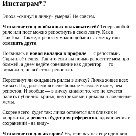
Инстаграм*?
Эпоха «скинул в личку» умерла? Не совсем.
Что меняется для обычных пользователей?
Теперь любой
рилс или пост можно репостнуть в свою ленту. Как в
ТикТоке. Также, к репосту можно добавить заметку или
отменить друга
.
Появилась и
новая вкладка в профиле
— с репостами.
Скрыть её нельзя. Так что если вы ночью репостите мем про
бомжей, а днём ведёте совещание как директор — то
возможно, не всё стоит репостить.
Перестанут ли скидывать рилсы в личку? Личка живее всех
живых. Под рилсами всё ещё больше «самолётиков», чем
репостов. И вообще — в личку кидают то, что не хочется
палить публично: кринж, внутриковый приколы и локальные
мемы.
Скорее всего, будет так: личка останется для близких и
«поржать», а
репосты будут для референсов
, вдохновения и
сохранений «на виду»
Что меняется для авторов?
Ну, теперь у нас ещё один вид