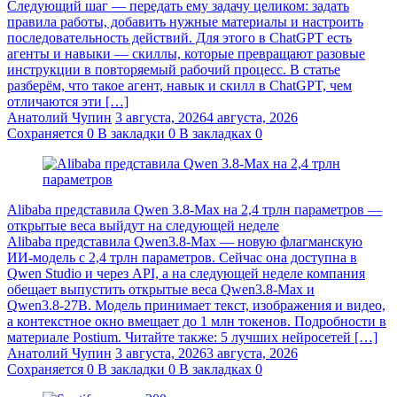
Следующий шаг — передать ему задачу целиком: задать
правила работы, добавить нужные материалы и настроить
последовательность действий. Для этого в ChatGPT есть
агенты и навыки — скиллы, которые превращают разовые
инструкции в повторяемый рабочий процесс. В статье
разберём, что такое агент, навык и скилл в ChatGPT, чем
отличаются эти […]
Анатолий Чупин
3 августа, 2026
4 августа, 2026
Сохраняется
0
В закладки
0
В закладках
0
Alibaba представила Qwen 3.8‑Max на 2,4 трлн параметров —
открытые веса выйдут на следующей неделе
Alibaba представила Qwen3.8‑Max — новую флагманскую
ИИ-модель с 2,4 трлн параметров. Сейчас она доступна в
Qwen Studio и через API, а на следующей неделе компания
обещает выпустить открытые веса Qwen3.8‑Max и
Qwen3.8‑27B. Модель принимает текст, изображения и видео,
а контекстное окно вмещает до 1 млн токенов. Подробности в
материале Postium. Читайте также: 5 лучших нейросетей […]
Анатолий Чупин
3 августа, 2026
3 августа, 2026
Сохраняется
0
В закладки
0
В закладках
0