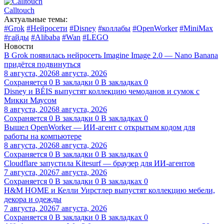
Calltouch
Актуальные темы:
#Grok
#Нейросети
#Disney
#коллабы
#OpenWorker
#MiniMax
#гайды
#Alibaba
#Wan
#LEGO
Новости
В Grok появилась нейросеть Imagine Image 2.0 — Nano Banana
придётся подвинуться
8 августа, 2026
8 августа, 2026
Сохраняется
0
В закладки
0
В закладках
0
Disney и BÉIS выпустят коллекцию чемоданов и сумок с
Микки Маусом
8 августа, 2026
8 августа, 2026
Сохраняется
0
В закладки
0
В закладках
0
Вышел OpenWorker — ИИ-агент с открытым кодом для
работы на компьютере
8 августа, 2026
8 августа, 2026
Сохраняется
0
В закладки
0
В закладках
0
Cloudflare запустила Kitesurf — браузер для ИИ-агентов
7 августа, 2026
7 августа, 2026
Сохраняется
0
В закладки
0
В закладках
0
H&M HOME и Келли Уирстлер выпустят коллекцию мебели,
декора и одежды
7 августа, 2026
7 августа, 2026
Сохраняется
0
В закладки
0
В закладках
0