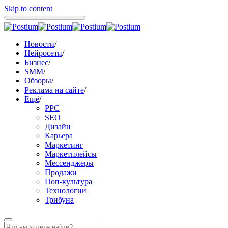
Skip to content
Новости
/
Нейросети
/
Бизнес
/
SMM
/
Обзоры
/
Реклама на сайте
/
Ещё
/
PPC
SEO
Дизайн
Карьера
Маркетинг
Маркетплейсы
Мессенджеры
Продажи
Поп-культура
Технологии
Трибуна