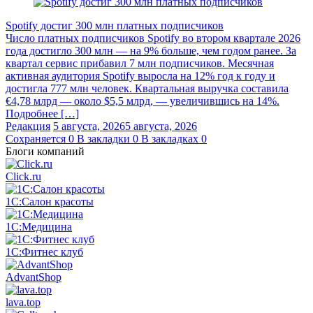
Spotify достиг 300 млн платных подписчиков
Число платных подписчиков Spotify во втором квартале 2026
года достигло 300 млн — на 9% больше, чем годом ранее. За
квартал сервис прибавил 7 млн подписчиков. Месячная
активная аудитория Spotify выросла на 12% год к году и
достигла 777 млн человек. Квартальная выручка составила
€4,78 млрд — около $5,5 млрд, — увеличившись на 14%.
Подробнее […]
Редакция
5 августа, 2026
5 августа, 2026
Сохраняется
0
В закладки
0
В закладках
0
Блоги компаний
Click.ru
1С:Салон красоты
1С:Медицина
1С:Фитнес клуб
AdvantShop
lava.top