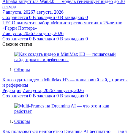
Alibaba запустила Wan3.0 — модель генерирует видео до 30
секунд
7 августа, 2026
7 августа, 2026
Сохраняется
0
В закладки
0
В закладках
0
LEGO выпустит набор «Министерство магии» к 25-летию
«Гарри Поттера»
7 августа, 2026
7 августа, 2026
Сохраняется
0
В закладки
0
В закладках
0
Свежие статьи
Обзоры
Как создать видео в MiniMax H3 — пошаговый гайд, промты
и референсы
Редакция
7 августа, 2026
7 августа, 2026
Сохраняется
0
В закладки
0
В закладках
0
Обзоры
Как пользоваться нейросетью Dreamina AI бесплатно — гайд