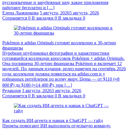
русскоязычные и зарубежные шоу, какие приложения
работают бесплатно и […]
Елена Лыжникова
5 августа, 2026
5 августа, 2026
Сохраняется
0
В закладки
0
В закладках
0
Pokémon и adidas Originals готовят коллекцию к 30-летию
франшизы
Hypebeast опубликовал фотографии и характеристики
готовящейся коллекции кроссовок Pokémon × adidas Originals.
Она посвящена 30-летию франшизы Pokémon и включает 12
моделей. По данным издания, релиз намечен на сентябрь 2026
года: коллекция должна появиться на adidas.com и у
избранных ритейлеров по всему миру. Цены — от $110 (≈8
800 ₽) до $180 (≈14 400 ₽), при […]
Редакция
3 августа, 2026
3 августа, 2026
Сохраняется
0
В закладки
0
В закладках
0
Как создать ИИ-агента и навык в ChatGPT — гайд
Промты помогают ИИ выполнить отдельную команду.