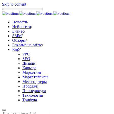
Skip to content
Новости
/
Нейросети
/
Бизнес
/
SMM
/
Обзоры
/
Реклама на сайте
/
Ещё
/
PPC
SEO
Дизайн
Карьера
Маркетинг
Маркетплейсы
Мессенджеры
Продажи
Поп-культура
Технологии
Трибуна