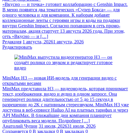
«Вкусно — и точка» готовит коллаборацию с Genshin Impact.
В меню появятся два тематических «Супер Бокса» — для
одного человека и для компании. К наборам добавят
коллекционные ленты с героями игры и коды на подарки
внутри Genshin Impact. Согласно попавшим в сеть промо-
материалам, акция стартует 13 августа 2026 года. При этом,
сеть «Вкусно — и […]
Редакция
1 августа, 2026
1 августа, 2026
Редактировать
MiniMax H3 — новая ИИ-модель для генерации видео с
открытыми весами
MiniMax представила H3 — видеомодель, которая принимает
текст, изображения, видео и аудио в одном запросе. Она
генерирует ролики длительностью от 5 до 15 секунд в
разрешении до 2K с нативным стереозвуком. MiniMax H3 уже
доступна в веб-сервисе Hailuo AI на платных тарифах и через
API MiniMax. В ближайшие дни компания планирует
опубликовать веса модели. Подробнее […]
Анатолий Чупин
31 июля, 2026
31 июля, 2026
Сохраняется
0
В закладки
0
В закладках
0