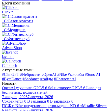
Блоги компаний
Click.ru
1С:Салон красоты
1С:Медицина
1С:Фитнес клуб
AdvantShop
lava.top
Calltouch
Актуальные темы:
#ChatGPT
#Нейросети
#OpenAI
#Nike
#коллабы
#Suno AI
#ByteDance
#Seedance
#гайды
#Character AI
Новости
OpenAI улучшила GPT-5.6 Sol и откроет GPT-5.6 Luna для
бесплатных пользователей
7 августа, 2026
7 августа, 2026
Сохраняется
0
В закладки
0
В закладках
0
ПСЖ и Nike представили ретро-модель KD 6 «Metallic Silver»
6 августа, 2026
6 августа, 2026