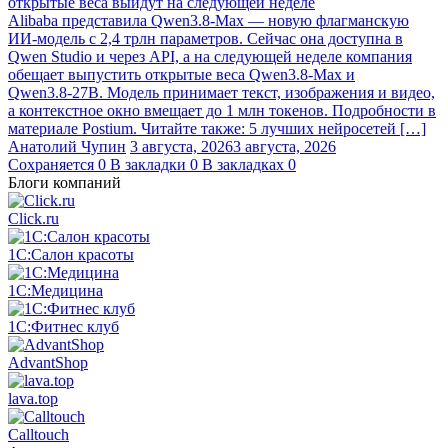
открытые веса выйдут на следующей неделе
Alibaba представила Qwen3.8‑Max — новую флагманскую
ИИ-модель с 2,4 трлн параметров. Сейчас она доступна в
Qwen Studio и через API, а на следующей неделе компания
обещает выпустить открытые веса Qwen3.8‑Max и
Qwen3.8‑27B. Модель принимает текст, изображения и видео,
а контекстное окно вмещает до 1 млн токенов. Подробности в
материале Postium. Читайте также: 5 лучших нейросетей […]
Анатолий Чупин
3 августа, 2026
3 августа, 2026
Сохраняется
0
В закладки
0
В закладках
0
Блоги компаний
Click.ru
1С:Салон красоты
1С:Медицина
1С:Фитнес клуб
AdvantShop
lava.top
Calltouch