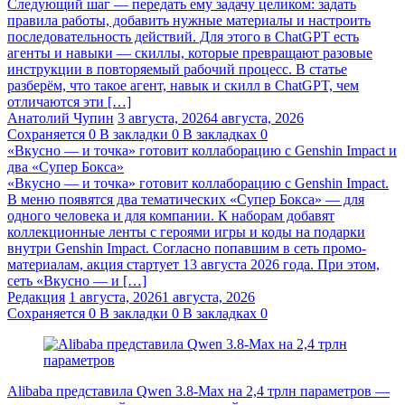
Следующий шаг — передать ему задачу целиком: задать
правила работы, добавить нужные материалы и настроить
последовательность действий. Для этого в ChatGPT есть
агенты и навыки — скиллы, которые превращают разовые
инструкции в повторяемый рабочий процесс. В статье
разберём, что такое агент, навык и скилл в ChatGPT, чем
отличаются эти […]
Анатолий Чупин
3 августа, 2026
4 августа, 2026
Сохраняется
0
В закладки
0
В закладках
0
«Вкусно — и точка» готовит коллаборацию с Genshin Impact и
два «Супер Бокса»
«Вкусно — и точка» готовит коллаборацию с Genshin Impact.
В меню появятся два тематических «Супер Бокса» — для
одного человека и для компании. К наборам добавят
коллекционные ленты с героями игры и коды на подарки
внутри Genshin Impact. Согласно попавшим в сеть промо-
материалам, акция стартует 13 августа 2026 года. При этом,
сеть «Вкусно — и […]
Редакция
1 августа, 2026
1 августа, 2026
Сохраняется
0
В закладки
0
В закладках
0
Alibaba представила Qwen 3.8‑Max на 2,4 трлн параметров —