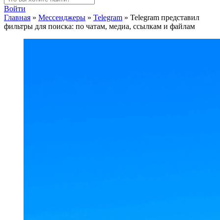
Войти
Главная
»
Мессенджеры
»
Telegram
»
Telegram представил
фильтры для поиска: по чатам, медиа, ссылкам и файлам