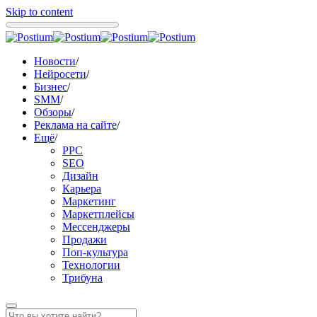
Skip to content
Новости
/
Нейросети
/
Бизнес
/
SMM
/
Обзоры
/
Реклама на сайте
/
Ещё
/
PPC
SEO
Дизайн
Карьера
Маркетинг
Маркетплейсы
Мессенджеры
Продажи
Поп-культура
Технологии
Трибуна