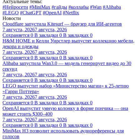
Актуальные темы:
#Нейросети
#MiniMax
#гайды
#коллабы
#Wan
#Alibaba
#LEGO
#ChatGPT
#OpenAI
#Netflix
Новости
Cloudflare запустила Kitesurf — браузер для ИИ-агентов
7 августа, 2026
7 августа, 2026
Сохраняется
0
В закладки
0
В закладках
0
H&M HOME и Келли Уирстлер выпустят коллекцию мебели,
декора и одежды
7 августа, 2026
7 августа, 2026
Сохраняется
0
В закладки
0
В закладках
0
Alibaba запустила Wan3.0 — модель генерирует видео до 30
секунд
7 августа, 2026
7 августа, 2026
Сохраняется
0
В закладки
0
В закладках
0
LEGO выпустит набор «Министерство магии» к 25-летию
«Гарри Поттера»
7 августа, 2026
7 августа, 2026
Сохраняется
0
В закладки
0
В закладках
0
OpenAI выпустит умную колонку в форме пончика — она
может стоить $300–400
7 августа, 2026
7 августа, 2026
Сохраняется
0
В закладки
0
В закладках
0
MiniMax H3 позволит использовать аудиореференсы для
голосов