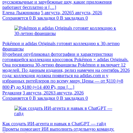
русскоязычные и зарубежные шоу, какие приложения
работают бесплатно и […]
Елена Лыжникова
5 августа, 2026
5 августа, 2026
Сохраняется
0
В закладки
0
В закладках
0
Pokémon и adidas Originals готовят коллекцию к 30-летию
франшизы
Hypebeast опубликовал фотографии и характеристики
готовящейся коллекции кроссовок Pokémon × adidas Originals.
Она посвящена 30-летию франшизы Pokémon и включает 12
моделей. По данным издания, релиз намечен на сентябрь 2026
года: коллекция должна появиться на adidas.com и у
избранных ритейлеров по всему миру. Цены — от $110 (≈8
800 ₽) до $180 (≈14 400 ₽), при […]
Редакция
3 августа, 2026
3 августа, 2026
Сохраняется
0
В закладки
0
В закладках
0
Как создать ИИ-агента и навык в ChatGPT — гайд
Промты помогают ИИ выполнить отдельную команду.