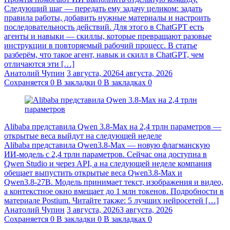
Следующий шаг — передать ему задачу целиком: задать
правила работы, добавить нужные материалы и настроить
последовательность действий. Для этого в ChatGPT есть
агенты и навыки — скиллы, которые превращают разовые
инструкции в повторяемый рабочий процесс. В статье
разберём, что такое агент, навык и скилл в ChatGPT, чем
отличаются эти […]
Анатолий Чупин
3 августа, 2026
4 августа, 2026
Сохраняется
0
В закладки
0
В закладках
0
Alibaba представила Qwen 3.8‑Max на 2,4 трлн параметров —
открытые веса выйдут на следующей неделе
Alibaba представила Qwen3.8‑Max — новую флагманскую
ИИ-модель с 2,4 трлн параметров. Сейчас она доступна в
Qwen Studio и через API, а на следующей неделе компания
обещает выпустить открытые веса Qwen3.8‑Max и
Qwen3.8‑27B. Модель принимает текст, изображения и видео,
а контекстное окно вмещает до 1 млн токенов. Подробности в
материале Postium. Читайте также: 5 лучших нейросетей […]
Анатолий Чупин
3 августа, 2026
3 августа, 2026
Сохраняется
0
В закладки
0
В закладках
0