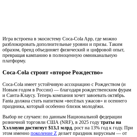
Игра встроена в экосистему Coca-Cola App, где можно
разблокировать дополнительные уровни и призы. Таким
образом, бренд объединяет физический и цифровой опыт,
превращая кампанию в полноценную омниканальную
платформу.
Coca-Cola строит «второе Рождество»
Coca-Cola имеет устойчивую ассоциацию с Рождеством (и
Новым годом в России) — благодаря рождественским фурам
и Санта-Клаусу. Теперь компания хочет завоевать октябрь.
Fanta должна стать напитком «весёлых ужасов» и осеннего
праздника, который особенно близок молодёжи.
Выбор не случаен: по данным Национальной федерации
розничной торговли США (NRF), в 2025 году
траты на
Хэллоуин достигнут $13,1 млрд
, рост на 13% год к году. При
этом именно
поколение Z
делает праздник вирусным — от