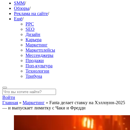
SMM
/
Обзоры
/
Реклама на сайте
/
Ещё
/
PPC
SEO
Дизайн
Карьера
Маркетинг
Маркетплейсы
Мессенджеры
Продажи
Поп-культура
Технологии
Трибуна
Войти
Главная
»
Маркетинг
»
Fanta делает ставку на Хэллоуин-2025
— и выпускает лимитку с Чаки и Фредди