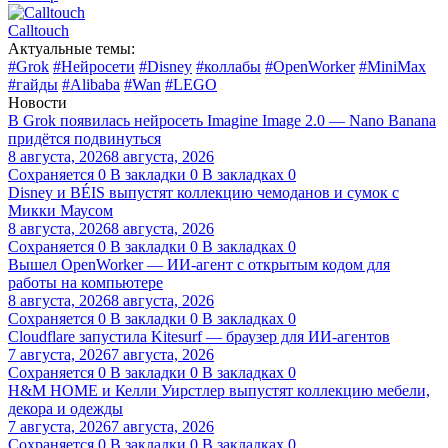
Calltouch
Актуальные темы:
#Grok
#Нейросети
#Disney
#коллабы
#OpenWorker
#MiniMax
#гайды
#Alibaba
#Wan
#LEGO
Новости
В Grok появилась нейросеть Imagine Image 2.0 — Nano Banana
придётся подвинуться
8 августа, 2026
8 августа, 2026
Сохраняется
0
В закладки
0
В закладках
0
Disney и BÉIS выпустят коллекцию чемоданов и сумок с
Микки Маусом
8 августа, 2026
8 августа, 2026
Сохраняется
0
В закладки
0
В закладках
0
Вышел OpenWorker — ИИ-агент с открытым кодом для
работы на компьютере
8 августа, 2026
8 августа, 2026
Сохраняется
0
В закладки
0
В закладках
0
Cloudflare запустила Kitesurf — браузер для ИИ-агентов
7 августа, 2026
7 августа, 2026
Сохраняется
0
В закладки
0
В закладках
0
H&M HOME и Келли Уирстлер выпустят коллекцию мебели,
декора и одежды
7 августа, 2026
7 августа, 2026
Сохраняется
0
В закладки
0
В закладках
0