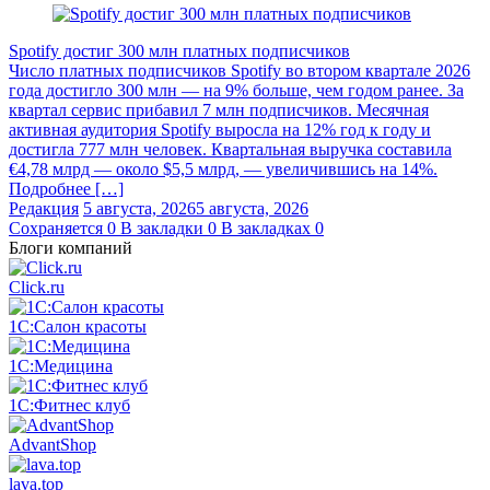
Spotify достиг 300 млн платных подписчиков
Число платных подписчиков Spotify во втором квартале 2026
года достигло 300 млн — на 9% больше, чем годом ранее. За
квартал сервис прибавил 7 млн подписчиков. Месячная
активная аудитория Spotify выросла на 12% год к году и
достигла 777 млн человек. Квартальная выручка составила
€4,78 млрд — около $5,5 млрд, — увеличившись на 14%.
Подробнее […]
Редакция
5 августа, 2026
5 августа, 2026
Сохраняется
0
В закладки
0
В закладках
0
Блоги компаний
Click.ru
1С:Салон красоты
1С:Медицина
1С:Фитнес клуб
AdvantShop
lava.top