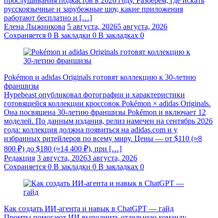
прослушивания подкастов в 2026 году. Разберём, где искать
русскоязычные и зарубежные шоу, какие приложения
работают бесплатно и […]
Елена Лыжникова
5 августа, 2026
5 августа, 2026
Сохраняется
0
В закладки
0
В закладках
0
Pokémon и adidas Originals готовят коллекцию к 30-летию
франшизы
Hypebeast опубликовал фотографии и характеристики
готовящейся коллекции кроссовок Pokémon × adidas Originals.
Она посвящена 30-летию франшизы Pokémon и включает 12
моделей. По данным издания, релиз намечен на сентябрь 2026
года: коллекция должна появиться на adidas.com и у
избранных ритейлеров по всему миру. Цены — от $110 (≈8
800 ₽) до $180 (≈14 400 ₽), при […]
Редакция
3 августа, 2026
3 августа, 2026
Сохраняется
0
В закладки
0
В закладках
0
Как создать ИИ-агента и навык в ChatGPT — гайд
Промты помогают ИИ выполнить отдельную команду.