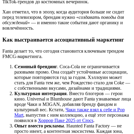
TikTok-трендов до костюмных вечеринок.
Хан отметил, что в эпоху, когда аудитория больше не сидит
перед телевизором, брендам нужно «
создавать поводы для
обсуждений
» — и именно такие события дают органику и
вовлечённость.
Как выстраивается ассоциативный маркетинг
Fanta делает то, что сегодня становится ключевым трендом
FMCG-маркетинга.
Сезонный брендинг
. Coca-Cola не ограничивается
разовыми промо. Она создаёт устойчивые ассоциации,
которые повторяются год за годом. Хэллоуин может
стать для Fanta тем же, чем Рождество стало для Coke —
с собственными вкусами, дизайнами и традициями.
Культурная интеграция
. Вместо блогеров — герои
кино. Universal и Blumhouse дают Fanta узнаваемые лица
вроде Чаки и M3GAN, добавляя бренду фандом и
культурный вес. Кстати,
Чаки также взял к себе и Pop
Mart
, выпустив с ним коллекцию, а ещё этот персонажа
появился в
Хоррор Паке 2025 от Crocs
.
Опыт вместо рекламы
. Haunted Fanta Factory — не
просто ивент, а контентная экосистема. Каждая зона,