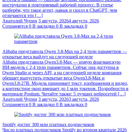
инструкции в повторяемый рабочий процесс. В статье
разберём, что такое агент, навык и скилл в ChatGPT, чем
отличаются эти […]
Анатолий Чупин
3 августа, 2026
4 августа, 2026
Сохраняется
0
В закладки
0
В закладках
0
Alibaba представила Qwen 3.8‑Max на 2,4 трлн параметров —
открытые веса выйдут на следующей неделе
Alibaba представила Qwen3.8‑Max — новую флагманскую
ИИ-модель с 2,4 трлн параметров. Сейчас она доступна в
Qwen Studio и через API, а на следующей неделе компания
обещает выпустить открытые веса Qwen3.8‑Max и
Qwen3.8‑27B. Модель принимает текст, изображения и видео,
а контекстное окно вмещает до 1 млн токенов. Подробности в
материале Postium. Читайте также: 5 лучших нейросетей […]
Анатолий Чупин
3 августа, 2026
3 августа, 2026
Сохраняется
0
В закладки
0
В закладках
0
Spotify достиг 300 млн платных подписчиков
Число платных подписчиков Spotify во втором квартале 2026