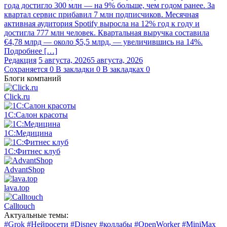
года достигло 300 млн — на 9% больше, чем годом ранее. За
квартал сервис прибавил 7 млн подписчиков. Месячная
активная аудитория Spotify выросла на 12% год к году и
достигла 777 млн человек. Квартальная выручка составила
€4,78 млрд — около $5,5 млрд, — увеличившись на 14%.
Подробнее […]
Редакция
5 августа, 2026
5 августа, 2026
Сохраняется
0
В закладки
0
В закладках
0
Блоги компаний
Click.ru
1С:Салон красоты
1С:Медицина
1С:Фитнес клуб
AdvantShop
lava.top
Calltouch
Актуальные темы:
#Grok
#Нейросети
#Disney
#коллабы
#OpenWorker
#MiniMax