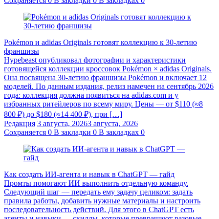
Сохраняется
0
В закладки
0
В закладках
0
Pokémon и adidas Originals готовят коллекцию к 30-летию
франшизы
Hypebeast опубликовал фотографии и характеристики
готовящейся коллекции кроссовок Pokémon × adidas Originals.
Она посвящена 30-летию франшизы Pokémon и включает 12
моделей. По данным издания, релиз намечен на сентябрь 2026
года: коллекция должна появиться на adidas.com и у
избранных ритейлеров по всему миру. Цены — от $110 (≈8
800 ₽) до $180 (≈14 400 ₽), при […]
Редакция
3 августа, 2026
3 августа, 2026
Сохраняется
0
В закладки
0
В закладках
0
Как создать ИИ-агента и навык в ChatGPT — гайд
Промты помогают ИИ выполнить отдельную команду.
Следующий шаг — передать ему задачу целиком: задать
правила работы, добавить нужные материалы и настроить
последовательность действий. Для этого в ChatGPT есть
агенты и навыки — скиллы, которые превращают разовые