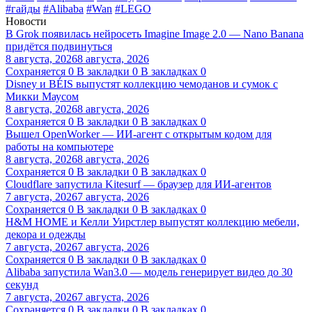
#гайды
#Alibaba
#Wan
#LEGO
Новости
В Grok появилась нейросеть Imagine Image 2.0 — Nano Banana
придётся подвинуться
8 августа, 2026
8 августа, 2026
Сохраняется
0
В закладки
0
В закладках
0
Disney и BÉIS выпустят коллекцию чемоданов и сумок с
Микки Маусом
8 августа, 2026
8 августа, 2026
Сохраняется
0
В закладки
0
В закладках
0
Вышел OpenWorker — ИИ-агент с открытым кодом для
работы на компьютере
8 августа, 2026
8 августа, 2026
Сохраняется
0
В закладки
0
В закладках
0
Cloudflare запустила Kitesurf — браузер для ИИ-агентов
7 августа, 2026
7 августа, 2026
Сохраняется
0
В закладки
0
В закладках
0
H&M HOME и Келли Уирстлер выпустят коллекцию мебели,
декора и одежды
7 августа, 2026
7 августа, 2026
Сохраняется
0
В закладки
0
В закладках
0
Alibaba запустила Wan3.0 — модель генерирует видео до 30
секунд
7 августа, 2026
7 августа, 2026
Сохраняется
0
В закладки
0
В закладках
0