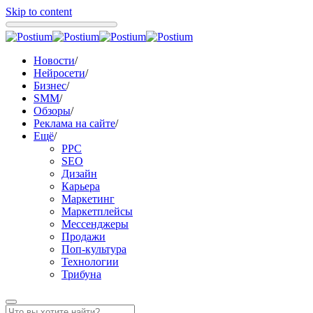
Skip to content
Новости
/
Нейросети
/
Бизнес
/
SMM
/
Обзоры
/
Реклама на сайте
/
Ещё
/
PPC
SEO
Дизайн
Карьера
Маркетинг
Маркетплейсы
Мессенджеры
Продажи
Поп-культура
Технологии
Трибуна