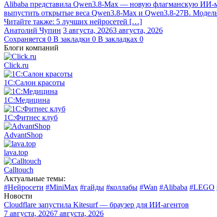
Alibaba представила Qwen3.8‑Max — новую флагманскую ИИ-мод
выпустить открытые веса Qwen3.8‑Max и Qwen3.8‑27B. Модель п
Читайте также: 5 лучших нейросетей […]
Анатолий Чупин
3 августа, 2026
3 августа, 2026
Сохраняется
0
В закладки
0
В закладках
0
Блоги компаний
Click.ru
1С:Салон красоты
1С:Медицина
1С:Фитнес клуб
AdvantShop
lava.top
Calltouch
Актуальные темы:
#Нейросети
#MiniMax
#гайды
#коллабы
#Wan
#Alibaba
#LEGO
Новости
Cloudflare запустила Kitesurf — браузер для ИИ-агентов
7 августа, 2026
7 августа, 2026