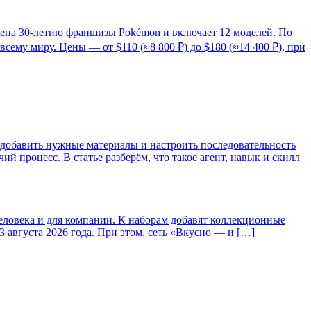
ящена 30-летию франшизы Pokémon и включает 12 моделей. По
сему миру. Цены — от $110 (≈8 800 ₽) до $180 (≈14 400 ₽), при
добавить нужные материалы и настроить последовательность
 процесс. В статье разберём, что такое агент, навык и скилл
человека и для компании. К наборам добавят коллекционные
3 августа 2026 года. При этом, сеть «Вкусно — и […]