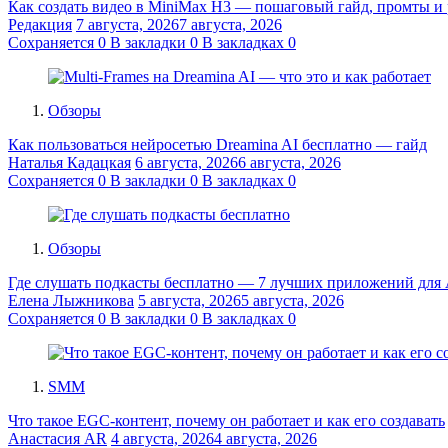
Как создать видео в MiniMax H3 — пошаговый гайд, промты и
Редакция
7 августа, 2026
7 августа, 2026
Сохраняется
0
В закладки
0
В закладках
0
Обзоры
Как пользоваться нейросетью Dreamina AI бесплатно — гайд
Наталья Кадацкая
6 августа, 2026
6 августа, 2026
Сохраняется
0
В закладки
0
В закладках
0
Обзоры
Где слушать подкасты бесплатно — 7 лучших приложений для A
Елена Лыжникова
5 августа, 2026
5 августа, 2026
Сохраняется
0
В закладки
0
В закладках
0
SMM
Что такое EGC-контент, почему он работает и как его создавать
Анастасия AR
4 августа, 2026
4 августа, 2026