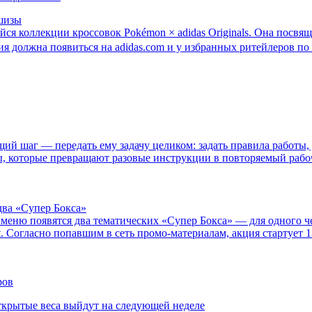
ншизы
йся коллекции кроссовок Pokémon × adidas Originals. Она посв
ия должна появиться на adidas.com и у избранных ритейлеров по в
 шаг — передать ему задачу целиком: задать правила работы, 
, которые превращают разовые инструкции в повторяемый рабочий
два «Супер Бокса»
В меню появятся два тематических «Супер Бокса» — для одного 
. Согласно попавшим в сеть промо-материалам, акция стартует 1
открытые веса выйдут на следующей неделе