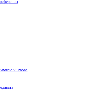
 референсы
ndroid и iPhone