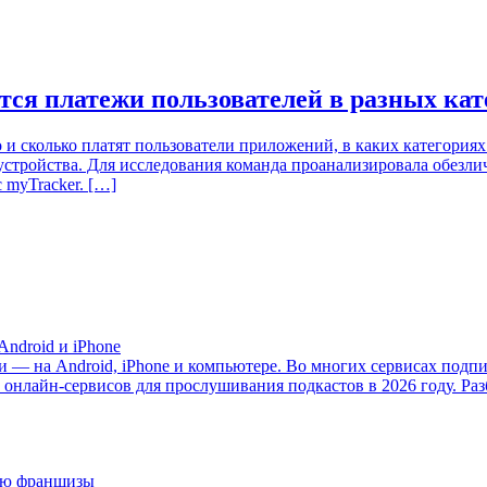
тся платежи пользователей в разных ка
 и сколько платят пользователи приложений, в каких категория
а устройства. Для исследования команда проанализировала обез
 myTracker. […]
ndroid и iPhone
— на Android, iPhone и компьютере. Во многих сервисах подпис
 онлайн-сервисов для прослушивания подкастов в 2026 году. Раз