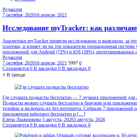
Редакция
7 октября, 2020
16 апреля, 2021
Исследование myTracker: как различаю
Аналитики myTracker провели исследование и выяснили, за что
платежи, и влияет ли на эти показатели операционная систем
приложений для Android (72%) и iOS (28%), интегрированных с
Редакция
7 октября, 2020
16 апреля, 2021
5997
0
Сохраняется
0
В закладки
0
В закладках
0
⚡ В тренде
Где слушать подкасты бесплатно — 7 лучших приложений для A
Подкасты можно слушать бесплатно в браузере или приложении 
телефон и включать их без интернета. Собрали 7 приложений и
приложения работают бесплатно и […]
Елена Лыжникова
5 августа, 2026
5 августа, 2026
Сохраняется
0
В закладки
0
В закладках
0