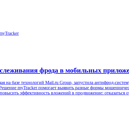
отслеживания фрода в мобильных прилож
 на базе технологий Mail.ru Group, запустила антифрод-систем
 Решение myTracker помогает выявить разные формы мошенничес
повысить эффективность вложений в продвижение: отказаться о