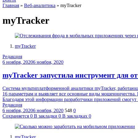
Главная
»
Веб-аналитика
»
myTracker
myTracker
myTracker
Редакция
6 ноября, 2020
6 ноября, 2020
myTracker запустила инструмент для 
Система мультиплатформенной аналитики myTracker, работающая
16 параметрам и выявляет все основные виды мошенничества.
Благодаря этой информации разработчики приложений смогут 
Редакция
6 ноября, 2020
6 ноября, 2020
548
0
Сохраняется
0
В закладки
0
В закладках
0
myTracker