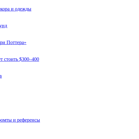
кора и одежды
кунд
ри Поттера»
т стоить $300–400
в