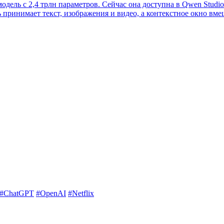
ель с 2,4 трлн параметров. Сейчас она доступна в Qwen Studio 
ринимает текст, изображения и видео, а контекстное окно вмещ
#ChatGPT
#OpenAI
#Netflix