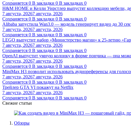
Сохраняется
0
В закладки
0
В закладках
0
H&M HOME и Келли Уирстлер выпустят коллекцию мебели, де
7 августа, 2026
7 августа, 2026
Сохраняется
0
В закладки
0
В закладках
0
Alibaba запустила Wan3.0 — модель генерирует видео до 30 се
7 августа, 2026
7 августа, 2026
Сохраняется
0
В закладки
0
В закладках
0
LEGO выпустит набор «Министерство магии» к 25-летию «Гар
7 августа, 2026
7 августа, 2026
Сохраняется
0
В закладки
0
В закладках
0
OpenAI выпустит умную колонку в форме пончика — она може
7 августа, 2026
7 августа, 2026
Сохраняется
0
В закладки
0
В закладках
0
MiniMax H3 позволит использовать аудиореференсы для голосо
7 августа, 2026
7 августа, 2026
Сохраняется
0
В закладки
0
В закладках
0
Трейлер GTA VI покажут на Netflix
7 августа, 2026
7 августа, 2026
Сохраняется
0
В закладки
0
В закладках
0
Свежие статьи
Обзоры