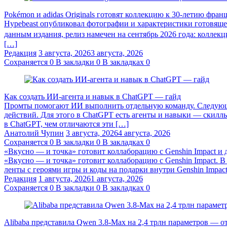
Pokémon и adidas Originals готовят коллекцию к 30-летию фра
Hypebeast опубликовал фотографии и характеристики готовяще
данным издания, релиз намечен на сентябрь 2026 года: коллекц
[…]
Редакция
3 августа, 2026
3 августа, 2026
Сохраняется
0
В закладки
0
В закладках
0
Как создать ИИ-агента и навык в ChatGPT — гайд
Промты помогают ИИ выполнить отдельную команду. Следующий
действий. Для этого в ChatGPT есть агенты и навыки — скиллы
в ChatGPT, чем отличаются эти […]
Анатолий Чупин
3 августа, 2026
4 августа, 2026
Сохраняется
0
В закладки
0
В закладках
0
«Вкусно — и точка» готовит коллаборацию с Genshin Impact и 
«Вкусно — и точка» готовит коллаборацию с Genshin Impact. 
ленты с героями игры и коды на подарки внутри Genshin Impact
Редакция
1 августа, 2026
1 августа, 2026
Сохраняется
0
В закладки
0
В закладках
0
Alibaba представила Qwen 3.8‑Max на 2,4 трлн параметров — 