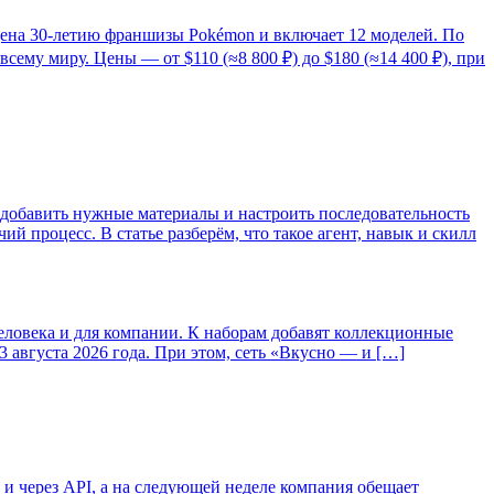
ящена 30-летию франшизы Pokémon и включает 12 моделей. По
сему миру. Цены — от $110 (≈8 800 ₽) до $180 (≈14 400 ₽), при
добавить нужные материалы и настроить последовательность
 процесс. В статье разберём, что такое агент, навык и скилл
человека и для компании. К наборам добавят коллекционные
3 августа 2026 года. При этом, сеть «Вкусно — и […]
и через API, а на следующей неделе компания обещает