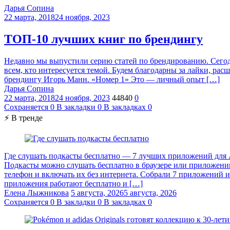
Дарья Сопина
22 марта, 2018
24 ноября, 2023
ТОП-10 лучших книг по брендингу
Недавно мы выпустили серию статей по брендированию. Сегодн
всем, кто интересуется темой. Будем благодарны за лайки, р
брендингу Игорь Манн. «Номер 1» Это — личный опыт […]
Дарья Сопина
22 марта, 2018
24 ноября, 2023
44840
0
Сохраняется
0
В закладки
0
В закладках
0
⚡ В тренде
Где слушать подкасты бесплатно — 7 лучших приложений для A
Подкасты можно слушать бесплатно в браузере или приложении 
телефон и включать их без интернета. Собрали 7 приложений и
приложения работают бесплатно и […]
Елена Лыжникова
5 августа, 2026
5 августа, 2026
Сохраняется
0
В закладки
0
В закладках
0