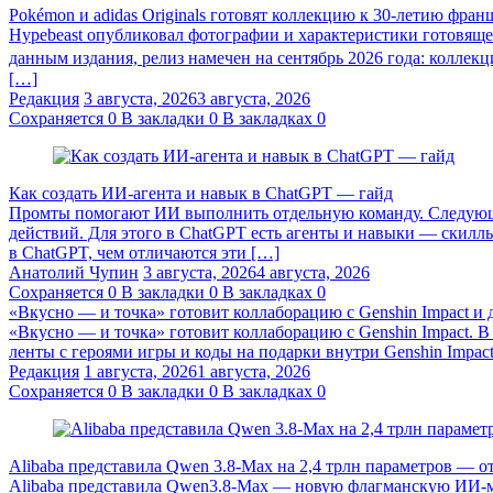
Pokémon и adidas Originals готовят коллекцию к 30-летию фра
Hypebeast опубликовал фотографии и характеристики готовяще
данным издания, релиз намечен на сентябрь 2026 года: коллекц
[…]
Редакция
3 августа, 2026
3 августа, 2026
Сохраняется
0
В закладки
0
В закладках
0
Как создать ИИ-агента и навык в ChatGPT — гайд
Промты помогают ИИ выполнить отдельную команду. Следующий
действий. Для этого в ChatGPT есть агенты и навыки — скиллы
в ChatGPT, чем отличаются эти […]
Анатолий Чупин
3 августа, 2026
4 августа, 2026
Сохраняется
0
В закладки
0
В закладках
0
«Вкусно — и точка» готовит коллаборацию с Genshin Impact и 
«Вкусно — и точка» готовит коллаборацию с Genshin Impact. 
ленты с героями игры и коды на подарки внутри Genshin Impact
Редакция
1 августа, 2026
1 августа, 2026
Сохраняется
0
В закладки
0
В закладках
0
Alibaba представила Qwen 3.8‑Max на 2,4 трлн параметров — 
Alibaba представила Qwen3.8‑Max — новую флагманскую ИИ-мод