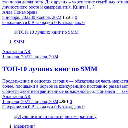
это новая должность. Для других – укрепление семейных отно
личностного роста и саморазвития. Книги […]
Алла Понаморева
8 ноября, 2022
30 ноября, 2022
15567
0
Сохраняется
0
В закладки
0
В закладках
0
SMM
Анастасия AR
1 апреля, 2021
2 апреля, 2024
ТОП-10 лучших книг по SMM
Продвижение в соцсетях сегодня — обязательная часть маркет
более, площадки в борьбе за конкуренцию постоянно развиваю
Соцсети дают неограниченные возможности для бизнеса — зах
Анастасия AR
1 апреля, 2021
2 апреля, 2024
4861
0
Сохраняется
0
В закладки
0
В закладках
0
Маркетинг