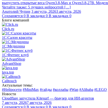
выпустить открытые веса Qwen3.8‑Max и Qwen3.8‑27B. Модель п
Читайте также: 5 лучших нейросетей […]
Анатолий Чупин
3 августа, 2026
3 августа, 2026
Сохраняется
0
В закладки
0
В закладках
0
Блоги компаний
Click.ru
1С:Салон красоты
1С:Медицина
1С:Фитнес клуб
AdvantShop
lava.top
Calltouch
Актуальные темы:
#Нейросети
#MiniMax
#гайды
#коллабы
#Wan
#Alibaba
#LEGO
Новости
Cloudflare запустила Kitesurf — браузер для ИИ-агентов
7 августа, 2026
7 августа, 2026
Сохраняется
0
В закладки
0
В закладках
0