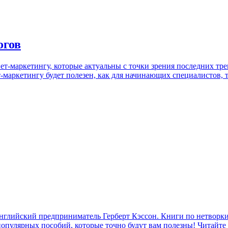
огов
-маркетингу, которые актуальны с точки зрения последних трен
аркетингу будет полезен, как для начинающих специалистов, та
 английский предприниматель Герберт Кэссон. Книги по нетворк
 популярных пособий, которые точно будут вам полезны! Читайте