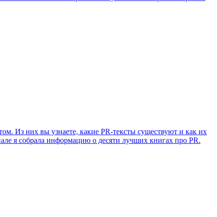
ом. Из них вы узнаете, какие PR-тексты существуют и как их
иале я собрала информацию о десяти лучших книгах про PR.