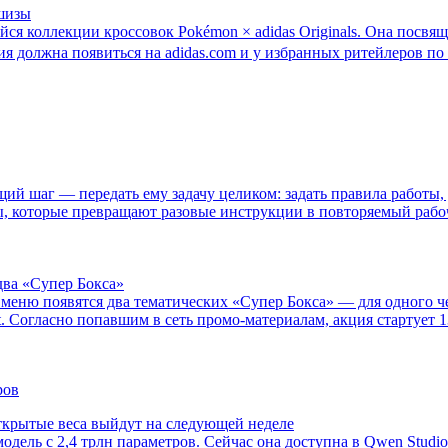
ншизы
йся коллекции кроссовок Pokémon × adidas Originals. Она посв
ия должна появиться на adidas.com и у избранных ритейлеров по в
 шаг — передать ему задачу целиком: задать правила работы, 
, которые превращают разовые инструкции в повторяемый рабочий
два «Супер Бокса»
В меню появятся два тематических «Супер Бокса» — для одного 
. Согласно попавшим в сеть промо-материалам, акция стартует 1
открытые веса выйдут на следующей неделе
ель с 2,4 трлн параметров. Сейчас она доступна в Qwen Studio 