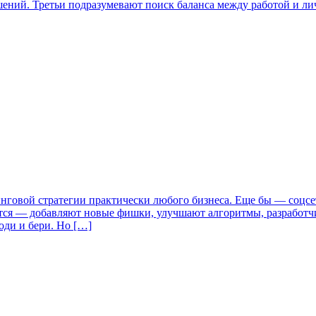
шений. Третьи подразумевают поиск баланса между работой и лич
инговой стратегии практически любого бизнеса. Еще бы — соцс
тся — добавляют новые фишки, улучшают алгоритмы, разработчи
оди и бери. Но […]