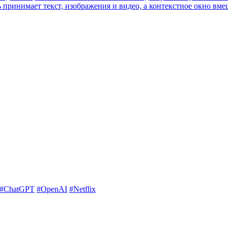
ринимает текст, изображения и видео, а контекстное окно вмещ
#ChatGPT
#OpenAI
#Netflix