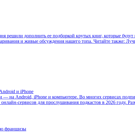
я решили дополнить ее подборкой крутых книг, которые будут 
асшаривания и живые обсуждения нашего топа. Читайте также: Л
ndroid и iPhone
— на Android, iPhone и компьютере. Во многих сервисах подпис
 онлайн-сервисов для прослушивания подкастов в 2026 году. Раз