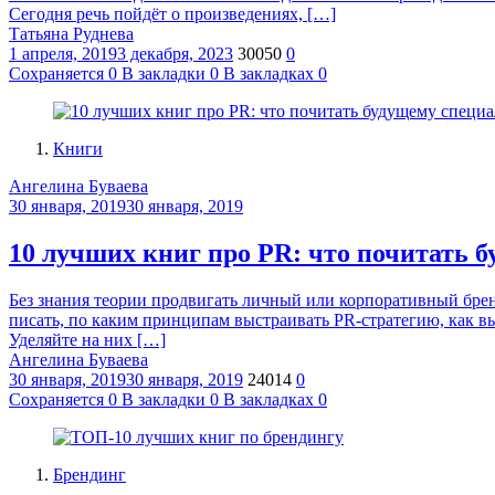
Сегодня речь пойдёт о произведениях, […]
Татьяна Руднева
1 апреля, 2019
3 декабря, 2023
30050
0
Сохраняется
0
В закладки
0
В закладках
0
Книги
Ангелина Буваева
30 января, 2019
30 января, 2019
10 лучших книг про PR: что почитать 
Без знания теории продвигать личный или корпоративный брен
писать, по каким принципам выстраивать PR-стратегию, как в
Уделяйте на них […]
Ангелина Буваева
30 января, 2019
30 января, 2019
24014
0
Сохраняется
0
В закладки
0
В закладках
0
Брендинг