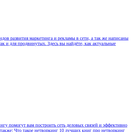
дов развития маркетинга и рекламы в сети, а так же написаны
к и для продвинутых. Здесь вы найдёте, как актуальные
ингу помогут вам построить сеть деловых связей и эффективно
 также: Что такое нетворкинг 10 лучших книг про нетворкинг