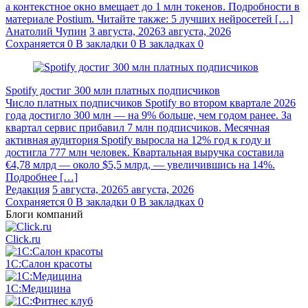
а контекстное окно вмещает до 1 млн токенов. Подробности в
материале Postium. Читайте также: 5 лучших нейросетей […]
Анатолий Чупин
3 августа, 2026
3 августа, 2026
Сохраняется
0
В закладки
0
В закладках
0
Spotify достиг 300 млн платных подписчиков
Число платных подписчиков Spotify во втором квартале 2026
года достигло 300 млн — на 9% больше, чем годом ранее. За
квартал сервис прибавил 7 млн подписчиков. Месячная
активная аудитория Spotify выросла на 12% год к году и
достигла 777 млн человек. Квартальная выручка составила
€4,78 млрд — около $5,5 млрд, — увеличившись на 14%.
Подробнее […]
Редакция
5 августа, 2026
5 августа, 2026
Сохраняется
0
В закладки
0
В закладках
0
Блоги компаний
Click.ru
1С:Салон красоты
1С:Медицина