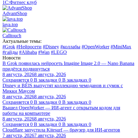
1С:Фитнес клуб
AdvantShop
lava.top
Calltouch
Актуальные темы:
#Grok
#Нейросети
#Disney
#коллабы
#OpenWorker
#MiniMax
#гайды
#Alibaba
#Wan
#LEGO
Новости
В Grok появилась нейросеть Imagine Image 2.0 — Nano Banana
придётся подвинуться
8 августа, 2026
8 августа, 2026
Сохраняется
0
В закладки
0
В закладках
0
Disney и BÉIS выпустят коллекцию чемоданов и сумок с
Микки Маусом
8 августа, 2026
8 августа, 2026
Сохраняется
0
В закладки
0
В закладках
0
Вышел OpenWorker — ИИ-агент с открытым кодом для
работы на компьютере
8 августа, 2026
8 августа, 2026
Сохраняется
0
В закладки
0
В закладках
0
Cloudflare запустила Kitesurf — браузер для ИИ-агентов
7 августа, 2026
7 августа, 2026