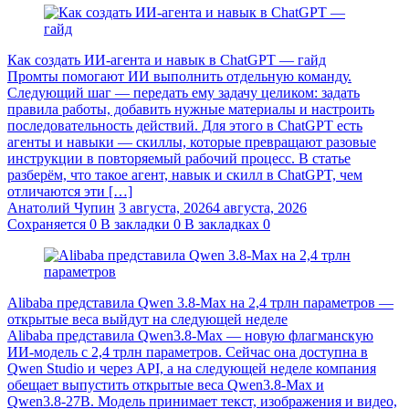
Как создать ИИ-агента и навык в ChatGPT — гайд
Промты помогают ИИ выполнить отдельную команду.
Следующий шаг — передать ему задачу целиком: задать
правила работы, добавить нужные материалы и настроить
последовательность действий. Для этого в ChatGPT есть
агенты и навыки — скиллы, которые превращают разовые
инструкции в повторяемый рабочий процесс. В статье
разберём, что такое агент, навык и скилл в ChatGPT, чем
отличаются эти […]
Анатолий Чупин
3 августа, 2026
4 августа, 2026
Сохраняется
0
В закладки
0
В закладках
0
Alibaba представила Qwen 3.8‑Max на 2,4 трлн параметров —
открытые веса выйдут на следующей неделе
Alibaba представила Qwen3.8‑Max — новую флагманскую
ИИ-модель с 2,4 трлн параметров. Сейчас она доступна в
Qwen Studio и через API, а на следующей неделе компания
обещает выпустить открытые веса Qwen3.8‑Max и
Qwen3.8‑27B. Модель принимает текст, изображения и видео,