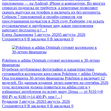
приложении — на Android, iPhone и компьютере. Во многих
сервисах подписка не требуется, а некоторые позволяют
скачать выпуски на телефон и включать их без интернета.
Собрали 7 приложений и онлайн-сервисов для
прослушивания подкастов в 2026 году. Разберём, где искать
русскоязычные и зарубежные шоу, какие приложения
работают бесплатно и […]
Елена Лыжникова
5 августа, 2026
5 августа, 2026
Сохраняется
0
В закладки
0
В закладках
0
Pokémon и adidas Originals готовят коллекцию к 30-летию
франшизы
Hypebeast опубликовал фотографии и характеристики
готовящейся коллекции кроссовок Pokémon × adidas Originals.
Она посвящена 30-летию франшизы Pokémon и включает 12
моделей. По данным издания, релиз намечен на сентябрь 2026
года: коллекция должна появиться на adidas.com и у
избранных ритейлеров по всему миру. Цены — от $110 (≈8
800 ₽) до $180 (≈14 400 ₽), при […]
Редакция
3 августа, 2026
3 августа, 2026
Сохраняется
0
В закладки
0
В закладках
0