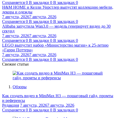
Сохраняется
0
В закладки
0
В закладках
0
H&M HOME и Келли Уирстлер выпустят коллекцию мебели,
декора и одежды
7 августа, 2026
7 августа, 2026
Сохраняется
0
В закладки
0
В закладках
0
Alibaba запустила Wan3.0 — модель генерирует видео до 30
секунд
7 августа, 2026
7 августа, 2026
Сохраняется
0
В закладки
0
В закладках
0
LEGO выпустит набор «Министерство магии» к 25-летию
«Гарри Поттера»
7 августа, 2026
7 августа, 2026
Сохраняется
0
В закладки
0
В закладках
0
Свежие статьи
Обзоры
Как создать видео в MiniMax H3 — пошаговый гайд, промты
и референсы
Редакция
7 августа, 2026
7 августа, 2026
Сохраняется
0
В закладки
0
В закладках
0