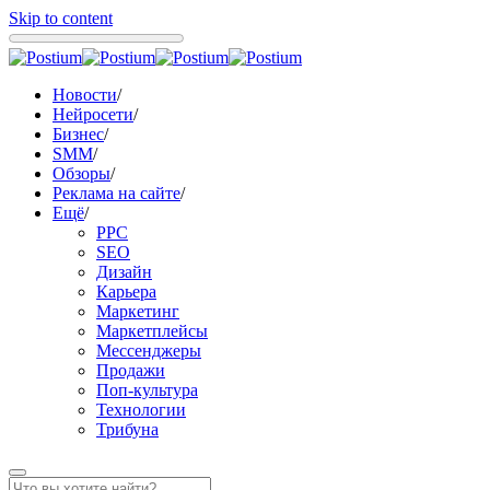
Skip to content
Новости
/
Нейросети
/
Бизнес
/
SMM
/
Обзоры
/
Реклама на сайте
/
Ещё
/
PPC
SEO
Дизайн
Карьера
Маркетинг
Маркетплейсы
Мессенджеры
Продажи
Поп-культура
Технологии
Трибуна