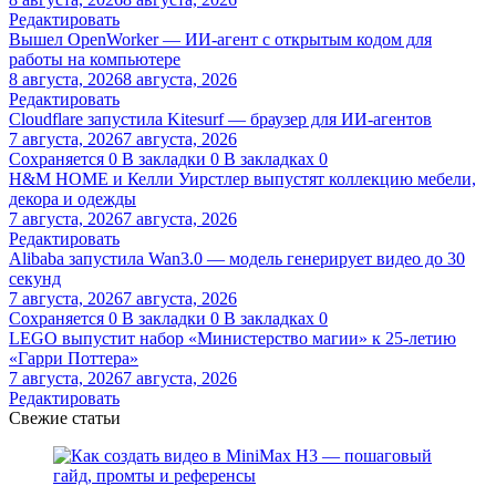
Редактировать
Вышел OpenWorker — ИИ-агент с открытым кодом для
работы на компьютере
8 августа, 2026
8 августа, 2026
Редактировать
Cloudflare запустила Kitesurf — браузер для ИИ-агентов
7 августа, 2026
7 августа, 2026
Сохраняется
0
В закладки
0
В закладках
0
H&M HOME и Келли Уирстлер выпустят коллекцию мебели,
декора и одежды
7 августа, 2026
7 августа, 2026
Редактировать
Alibaba запустила Wan3.0 — модель генерирует видео до 30
секунд
7 августа, 2026
7 августа, 2026
Сохраняется
0
В закладки
0
В закладках
0
LEGO выпустит набор «Министерство магии» к 25-летию
«Гарри Поттера»
7 августа, 2026
7 августа, 2026
Редактировать
Свежие статьи