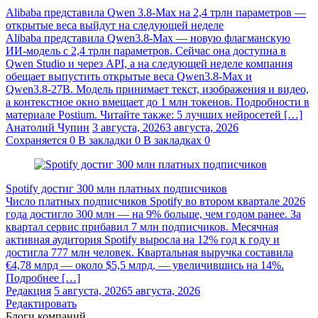
Alibaba представила Qwen 3.8‑Max на 2,4 трлн параметров —
открытые веса выйдут на следующей неделе
Alibaba представила Qwen3.8‑Max — новую флагманскую
ИИ-модель с 2,4 трлн параметров. Сейчас она доступна в
Qwen Studio и через API, а на следующей неделе компания
обещает выпустить открытые веса Qwen3.8‑Max и
Qwen3.8‑27B. Модель принимает текст, изображения и видео,
а контекстное окно вмещает до 1 млн токенов. Подробности в
материале Postium. Читайте также: 5 лучших нейросетей […]
Анатолий Чупин
3 августа, 2026
3 августа, 2026
Сохраняется
0
В закладки
0
В закладках
0
Spotify достиг 300 млн платных подписчиков
Число платных подписчиков Spotify во втором квартале 2026
года достигло 300 млн — на 9% больше, чем годом ранее. За
квартал сервис прибавил 7 млн подписчиков. Месячная
активная аудитория Spotify выросла на 12% год к году и
достигла 777 млн человек. Квартальная выручка составила
€4,78 млрд — около $5,5 млрд, — увеличившись на 14%.
Подробнее […]
Редакция
5 августа, 2026
5 августа, 2026
Редактировать
Блоги компаний