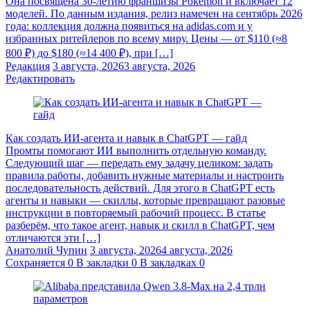
Она посвящена 30-летию франшизы Pokémon и включает 12
моделей. По данным издания, релиз намечен на сентябрь 2026
года: коллекция должна появиться на adidas.com и у
избранных ритейлеров по всему миру. Цены — от $110 (≈8
800 ₽) до $180 (≈14 400 ₽), при […]
Редакция
3 августа, 2026
3 августа, 2026
Редактировать
Как создать ИИ-агента и навык в ChatGPT — гайд
Промты помогают ИИ выполнить отдельную команду.
Следующий шаг — передать ему задачу целиком: задать
правила работы, добавить нужные материалы и настроить
последовательность действий. Для этого в ChatGPT есть
агенты и навыки — скиллы, которые превращают разовые
инструкции в повторяемый рабочий процесс. В статье
разберём, что такое агент, навык и скилл в ChatGPT, чем
отличаются эти […]
Анатолий Чупин
3 августа, 2026
4 августа, 2026
Сохраняется
0
В закладки
0
В закладках
0