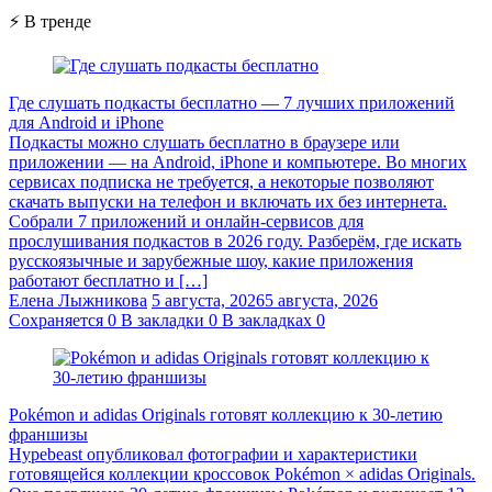
⚡ В тренде
Где слушать подкасты бесплатно — 7 лучших приложений
для Android и iPhone
Подкасты можно слушать бесплатно в браузере или
приложении — на Android, iPhone и компьютере. Во многих
сервисах подписка не требуется, а некоторые позволяют
скачать выпуски на телефон и включать их без интернета.
Собрали 7 приложений и онлайн-сервисов для
прослушивания подкастов в 2026 году. Разберём, где искать
русскоязычные и зарубежные шоу, какие приложения
работают бесплатно и […]
Елена Лыжникова
5 августа, 2026
5 августа, 2026
Сохраняется
0
В закладки
0
В закладках
0
Pokémon и adidas Originals готовят коллекцию к 30-летию
франшизы
Hypebeast опубликовал фотографии и характеристики
готовящейся коллекции кроссовок Pokémon × adidas Originals.