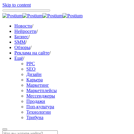
Skip to content
Новости
/
Нейросети
/
Бизнес
/
SMM
/
Обзоры
/
Реклама на сайте
/
Ещё
/
PPC
SEO
Дизайн
Карьера
Маркетинг
Маркетплейсы
Мессенджеры
Продажи
Поп-культура
Технологии
Трибуна