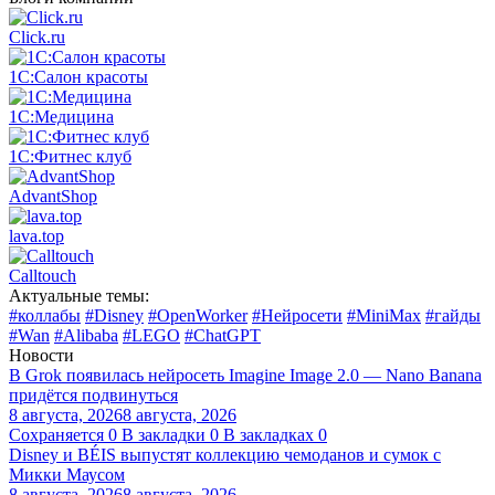
Click.ru
1С:Салон красоты
1С:Медицина
1С:Фитнес клуб
AdvantShop
lava.top
Calltouch
Актуальные темы:
#коллабы
#Disney
#OpenWorker
#Нейросети
#MiniMax
#гайды
#Wan
#Alibaba
#LEGO
#ChatGPT
Новости
В Grok появилась нейросеть Imagine Image 2.0 — Nano Banana
придётся подвинуться
8 августа, 2026
8 августа, 2026
Сохраняется
0
В закладки
0
В закладках
0
Disney и BÉIS выпустят коллекцию чемоданов и сумок с
Микки Маусом
8 августа, 2026
8 августа, 2026