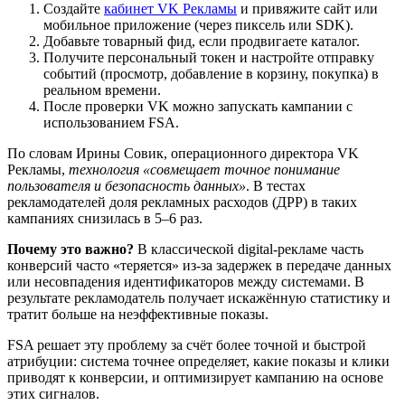
Создайте
кабинет VK Рекламы
и привяжите сайт или
мобильное приложение (через пиксель или SDK).
Добавьте товарный фид, если продвигаете каталог.
Получите персональный токен и настройте отправку
событий (просмотр, добавление в корзину, покупка) в
реальном времени.
После проверки VK можно запускать кампании с
использованием FSA.
По словам Ирины Совик, операционного директора VK
Рекламы,
технология «совмещает точное понимание
пользователя и безопасность данных»
. В тестах
рекламодателей доля рекламных расходов (ДРР) в таких
кампаниях снизилась в 5–6 раз.
Почему это важно?
В классической digital-рекламе часть
конверсий часто «теряется» из-за задержек в передаче данных
или несовпадения идентификаторов между системами. В
результате рекламодатель получает искажённую статистику и
тратит больше на неэффективные показы.
FSA решает эту проблему за счёт более точной и быстрой
атрибуции: система точнее определяет, какие показы и клики
приводят к конверсии, и оптимизирует кампанию на основе
этих сигналов.