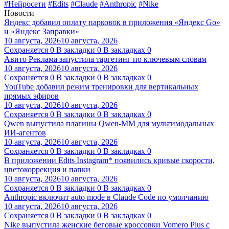
#Нейросети
#Edits
#Claude
#Anthropic
#Nike
Новости
Яндекс добавил оплату парковок в приложения «Яндекс Go»
и «Яндекс Заправки»
10 августа, 2026
10 августа, 2026
Сохраняется
0
В закладки
0
В закладках
0
Авито Реклама запустила таргетинг по ключевым словам
10 августа, 2026
10 августа, 2026
Сохраняется
0
В закладки
0
В закладках
0
YouTube добавил режим тренировки для вертикальных
прямых эфиров
10 августа, 2026
10 августа, 2026
Сохраняется
0
В закладки
0
В закладках
0
Qwen выпустила плагины Qwen-MM для мультимодальных
ИИ-агентов
10 августа, 2026
10 августа, 2026
Сохраняется
0
В закладки
0
В закладках
0
В приложении Edits Instagram* появились кривые скорости,
цветокоррекция и папки
10 августа, 2026
10 августа, 2026
Сохраняется
0
В закладки
0
В закладках
0
Anthropic включит auto mode в Claude Code по умолчанию
10 августа, 2026
10 августа, 2026
Сохраняется
0
В закладки
0
В закладках
0
Nike выпустила женские беговые кроссовки Vomero Plus с