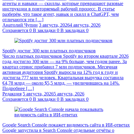
агенты и навыки — скиллы, которые превращают разовые
инструкции в повторяемый рабочий процесс. В статье
разберём, что такое агент, навык и скилл в ChatGPT, чем
отличаются эти […]
Анатолий Чупин
3 августа, 2026
4 августа, 2026
Сохраняется
0
В закладки
0
В закладках
0
Spotify достиг 300 млн платных подписчиков
Число платных подписчиков Spotify во втором квартале 2026
года достигло 300 млн — на 9% больше, чем годом ранее. За
квартал сервис прибавил 7 млн подписчиков. Месячная
активная аудитория Spotify выросла на 12% год к году и
достигла 777 млн человек. Квартальная выручка составила
€4,78 млрд — около $5,5 млрд, — увеличившись на 14%.
Подробнее […]
Редакция
5 августа, 2026
5 августа, 2026
Сохраняется
0
В закладки
0
В закладках
0
Google Search Console покажет видимость сайта в ИИ-ответах
Google запустила в Search Console отдельные отчёты о