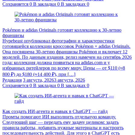
Сохраняется
0
В закладки
0
В закладках
0
Pokémon и adidas Originals готовят коллекцию к 30-летию
франшизы
Hypebeast опубликовал фотографии и характеристики
готовящейся коллекции кроссовок Pokémon × adidas Originals.
Она посвящена 30-летию франшизы Pokémon и включает 12
моделей. По данным издания, релиз намечен на сентябрь 2026
года: коллекция должна появиться на adidas.com и у
избранных ритейлеров по всему миру. Цены — от $110 (≈8
800 ₽) до $180 (≈14 400 ₽), при […]
Редакция
3 августа, 2026
3 августа, 2026
Сохраняется
0
В закладки
0
В закладках
0
Как создать ИИ-агента и навык в ChatGPT — гайд
Промты помогают ИИ выполнить отдельную команду.
Следующий шаг — передать ему задачу целиком: задать
правила работы, добавить нужные материалы и настроить
последовательность действий. Для этого в ChatGPT есть