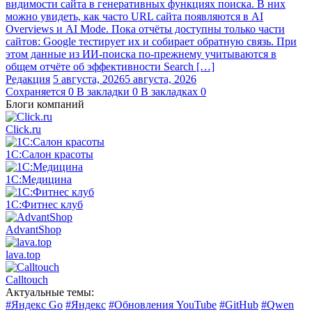
видимости сайта в генеративных функциях поиска. В них
можно увидеть, как часто URL сайта появляются в AI
Overviews и AI Mode. Пока отчёты доступны только части
сайтов: Google тестирует их и собирает обратную связь. При
этом данные из ИИ-поиска по-прежнему учитываются в
общем отчёте об эффективности Search […]
Редакция
5 августа, 2026
5 августа, 2026
Сохраняется
0
В закладки
0
В закладках
0
Блоги компаний
Click.ru
1С:Салон красоты
1С:Медицина
1С:Фитнес клуб
AdvantShop
lava.top
Calltouch
Актуальные темы:
#Яндекс Go
#Яндекс
#Обновления YouTube
#GitHub
#Qwen