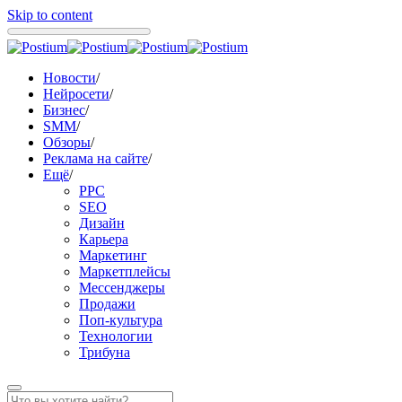
Skip to content
Новости
/
Нейросети
/
Бизнес
/
SMM
/
Обзоры
/
Реклама на сайте
/
Ещё
/
PPC
SEO
Дизайн
Карьера
Маркетинг
Маркетплейсы
Мессенджеры
Продажи
Поп-культура
Технологии
Трибуна