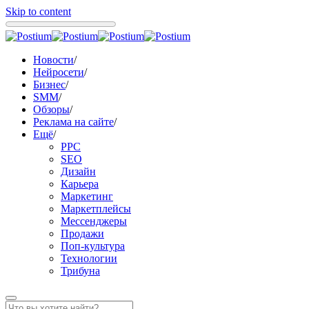
Skip to content
Новости
/
Нейросети
/
Бизнес
/
SMM
/
Обзоры
/
Реклама на сайте
/
Ещё
/
PPC
SEO
Дизайн
Карьера
Маркетинг
Маркетплейсы
Мессенджеры
Продажи
Поп-культура
Технологии
Трибуна