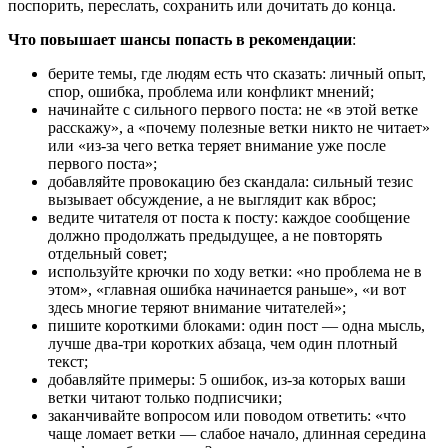
поспорить, переслать, сохранить или дочитать до конца.
Что повышает шансы попасть в рекомендации
:
берите темы, где людям есть что сказать: личный опыт,
спор, ошибка, проблема или конфликт мнений;
начинайте с сильного первого поста: не «в этой ветке
расскажу», а «почему полезные ветки никто не читает»
или «из-за чего ветка теряет внимание уже после
первого поста»;
добавляйте провокацию без скандала: сильный тезис
вызывает обсуждение, а не выглядит как вброс;
ведите читателя от поста к посту: каждое сообщение
должно продолжать предыдущее, а не повторять
отдельный совет;
используйте крючки по ходу ветки: «но проблема не в
этом», «главная ошибка начинается раньше», «и вот
здесь многие теряют внимание читателей»;
пишите короткими блоками: один пост — одна мысль,
лучше два-три коротких абзаца, чем один плотный
текст;
добавляйте примеры: 5 ошибок, из-за которых ваши
ветки читают только подписчики;
заканчивайте вопросом или поводом ответить: «что
чаще ломает ветки — слабое начало, длинная середина