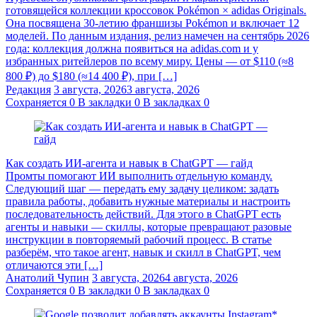
готовящейся коллекции кроссовок Pokémon × adidas Originals.
Она посвящена 30-летию франшизы Pokémon и включает 12
моделей. По данным издания, релиз намечен на сентябрь 2026
года: коллекция должна появиться на adidas.com и у
избранных ритейлеров по всему миру. Цены — от $110 (≈8
800 ₽) до $180 (≈14 400 ₽), при […]
Редакция
3 августа, 2026
3 августа, 2026
Сохраняется
0
В закладки
0
В закладках
0
Как создать ИИ-агента и навык в ChatGPT — гайд
Промты помогают ИИ выполнить отдельную команду.
Следующий шаг — передать ему задачу целиком: задать
правила работы, добавить нужные материалы и настроить
последовательность действий. Для этого в ChatGPT есть
агенты и навыки — скиллы, которые превращают разовые
инструкции в повторяемый рабочий процесс. В статье
разберём, что такое агент, навык и скилл в ChatGPT, чем
отличаются эти […]
Анатолий Чупин
3 августа, 2026
4 августа, 2026
Сохраняется
0
В закладки
0
В закладках
0