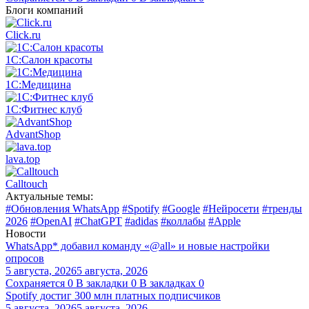
Блоги компаний
Click.ru
1С:Салон красоты
1С:Медицина
1С:Фитнес клуб
AdvantShop
lava.top
Calltouch
Актуальные темы:
#Обновления WhatsApp
#Spotify
#Google
#Нейросети
#тренды
2026
#OpenAI
#ChatGPT
#adidas
#коллабы
#Apple
Новости
WhatsApp* добавил команду «@all» и новые настройки
опросов
5 августа, 2026
5 августа, 2026
Сохраняется
0
В закладки
0
В закладках
0
Spotify достиг 300 млн платных подписчиков
5 августа, 2026
5 августа, 2026