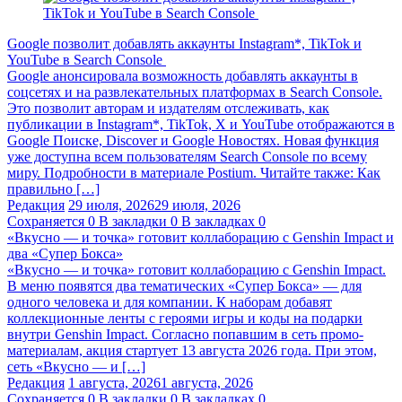
Google позволит добавлять аккаунты Instagram*, TikTok и
YouTube в Search Console
Google анонсировала возможность добавлять аккаунты в
соцсетях и на развлекательных платформах в Search Console.
Это позволит авторам и издателям отслеживать, как
публикации в Instagram*, TikTok, X и YouTube отображаются в
Google Поиске, Discover и Google Новостях. Новая функция
уже доступна всем пользователям Search Console по всему
миру. Подробности в материале Postium. Читайте также: Как
правильно […]
Редакция
29 июля, 2026
29 июля, 2026
Сохраняется
0
В закладки
0
В закладках
0
«Вкусно — и точка» готовит коллаборацию с Genshin Impact и
два «Супер Бокса»
«Вкусно — и точка» готовит коллаборацию с Genshin Impact.
В меню появятся два тематических «Супер Бокса» — для
одного человека и для компании. К наборам добавят
коллекционные ленты с героями игры и коды на подарки
внутри Genshin Impact. Согласно попавшим в сеть промо-
материалам, акция стартует 13 августа 2026 года. При этом,
сеть «Вкусно — и […]
Редакция
1 августа, 2026
1 августа, 2026
Сохраняется
0
В закладки
0
В закладках
0