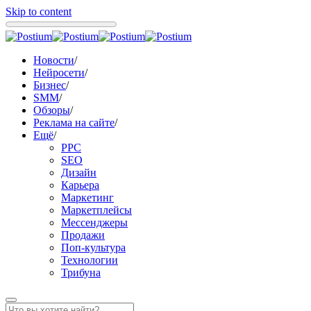
Skip to content
Новости
/
Нейросети
/
Бизнес
/
SMM
/
Обзоры
/
Реклама на сайте
/
Ещё
/
PPC
SEO
Дизайн
Карьера
Маркетинг
Маркетплейсы
Мессенджеры
Продажи
Поп-культура
Технологии
Трибуна