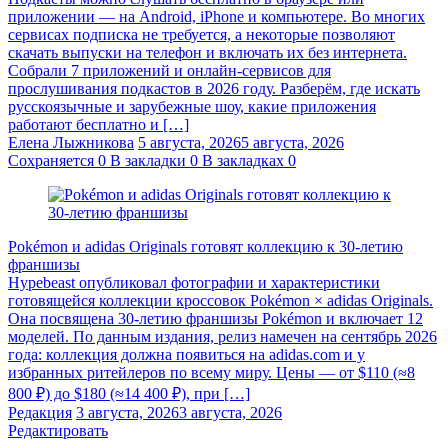
приложении — на Android, iPhone и компьютере. Во многих
сервисах подписка не требуется, а некоторые позволяют
скачать выпуски на телефон и включать их без интернета.
Собрали 7 приложений и онлайн-сервисов для
прослушивания подкастов в 2026 году. Разберём, где искать
русскоязычные и зарубежные шоу, какие приложения
работают бесплатно и […]
Елена Лыжникова
5 августа, 2026
5 августа, 2026
Сохраняется
0
В закладки
0
В закладках
0
Pokémon и adidas Originals готовят коллекцию к 30-летию
франшизы
Hypebeast опубликовал фотографии и характеристики
готовящейся коллекции кроссовок Pokémon × adidas Originals.
Она посвящена 30-летию франшизы Pokémon и включает 12
моделей. По данным издания, релиз намечен на сентябрь 2026
года: коллекция должна появиться на adidas.com и у
избранных ритейлеров по всему миру. Цены — от $110 (≈8
800 ₽) до $180 (≈14 400 ₽), при […]
Редакция
3 августа, 2026
3 августа, 2026
Редактировать