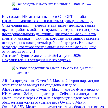
Как создать ИИ-агента и навык в ChatGPT — гайд
Промты помогают ИИ выполнить отдельную команду.
Следующий шаг — передать ему задачу целиком: задать
правила работы, добавить нужные материалы и настроить
последовательность действий. Для этого в ChatGPT есть
агенты и навыки — скиллы, которые превращают разовые
инструкции в повторяемый рабочий процесс. В статье
разберём, что такое агент, навык и скилл в ChatGPT, чем
отличаются эти […]
Анатолий Чупин
3 августа, 2026
4 августа, 2026
Сохраняется
0
В закладки
0
В закладках
0
Alibaba представила Qwen 3.8‑Max на 2,4 трлн параметров —
открытые веса выйдут на следующей неделе
Alibaba представила Qwen3.8‑Max — новую флагманскую
ИИ-модель с 2,4 трлн параметров. Сейчас она доступна в
Qwen Studio и через API, а на следующей неделе компания
обещает выпустить открытые веса Qwen3.8‑Max и
Qwen3.8‑27B. Модель принимает текст, изображения и видео,