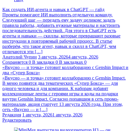
Как создать ИИ-агента и навык в ChatGPT — гайд
Промты помогают ИИ выполнить отдельную команду.
Следующий шаг — передать ему задачу целиком: задать
правила работы, добавить нужные материалы и настроить
последовательность действий. Для этого в ChatGPT есть
агенты и навыки — скиллы, которые превращают разовые
инструкции в повторяемый рабочий процесс. В статье
разберём, что такое агент, навык и скилл в ChatGPT, чем
отличаются эти […]
Анатолий Чупин
3 августа, 2026
4 августа, 2026
Сохраняется
0
В закладки
0
В закладках
0
«Вкусно — и точка» готовит коллаборацию с Genshin Impact и
два «Супер Бокса»
«Вкусно — и точка» готовит коллаборацию с Genshin Impact.
В меню появятся два тематических «Супер Бокса» — для
одного человека и для компании. К наборам добавят
коллекционные ленты с героями игры и коды на подарки
внутри Genshin Impact. Согласно попавшим в сеть промо-
материалам, акция стартует 13 августа 2026 года. При этом,
сеть «Вкусно — и […]
Редакция
1 августа, 2026
1 августа, 2026
Редактировать