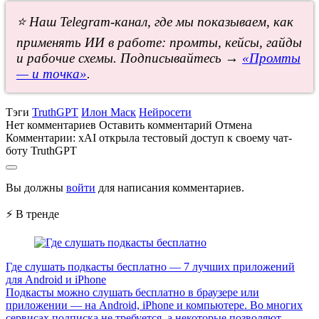
⭐ Наш Telegram-канал, где мы показываем, как
применять ИИ в работе: промты, кейсы, гайды
и рабочие схемы. Подписывайтесь →
«Промты
— и точка»
.
Тэги
TruthGPT
Илон Маск
Нейросети
Нет комментариев
Оставить комментарий
Отмена
Комментарии:
xAI открыла тестовый доступ к своему чат-
боту TruthGPT
Вы должны
войти
для написания комментариев.
⚡ В тренде
Где слушать подкасты бесплатно — 7 лучших приложений
для Android и iPhone
Подкасты можно слушать бесплатно в браузере или
приложении — на Android, iPhone и компьютере. Во многих
сервисах подписка не требуется, а некоторые позволяют