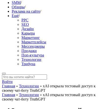
SMM
/
Обзоры
/
Реклама на сайте
/
Ещё
/
PPC
SEO
Дизайн
Карьера
Маркетинг
Маркетплейсы
Мессенджеры
Продажи
Поп-культура
Технологии
Трибуна
Войти
Главная
»
Технологии
»
xAI открыла тестовый доступ к
своему чат-боту TruthGPT
Главная
»
Технологии
»
xAI открыла тестовый доступ к
своему чат-боту TruthGPT