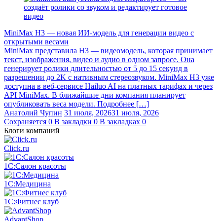
MiniMax H3 — новая ИИ-модель для генерации видео с
открытыми весами
MiniMax представила H3 — видеомодель, которая принимает
текст, изображения, видео и аудио в одном запросе. Она
генерирует ролики длительностью от 5 до 15 секунд в
разрешении до 2K с нативным стереозвуком. MiniMax H3 уже
доступна в веб-сервисе Hailuo AI на платных тарифах и через
API MiniMax. В ближайшие дни компания планирует
опубликовать веса модели. Подробнее […]
Анатолий Чупин
31 июля, 2026
31 июля, 2026
Сохраняется
0
В закладки
0
В закладках
0
Блоги компаний
Click.ru
1С:Салон красоты
1С:Медицина
1С:Фитнес клуб
AdvantShop