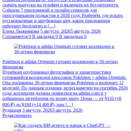
скачать выпуски на телефон и включать их без интернета.
Собрали 7 приложений и онлайн-сервисов для
прослушивания подкастов в 2026 году. Разберём, где искать
русскоязычные и зарубежные шоу, какие приложения
работают бесплатно и […]
Елена Лыжникова
5 августа, 2026
5 августа, 2026
Сохраняется
0
В закладки
0
В закладках
0
Pokémon и adidas Originals готовят коллекцию к 30-летию
франшизы
Hypebeast опубликовал фотографии и характеристики
готовящейся коллекции кроссовок Pokémon × adidas Originals.
Она посвящена 30-летию франшизы Pokémon и включает 12
моделей. По данным издания, релиз намечен на сентябрь 2026
года: коллекция должна появиться на adidas.com и у
избранных ритейлеров по всему миру. Цены — от $110 (≈8
800 ₽) до $180 (≈14 400 ₽), при […]
Редакция
3 августа, 2026
3 августа, 2026
Редактировать