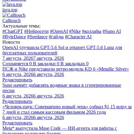
lava.top
Calltouch
Актуальные темы:
#ChatGPT
#Нейросети
#OpenAI
#Nike
#коллабы
#Suno AI
#ByteDance
#Seedance
#гайды
#Character AI
Новости
OpenAI улучшила GPT-5.6 Sol и откроет GPT-5.6 Luna для
бесплатных пользователей
7 августа, 2026
7 августа, 2026
Сохраняется
0
В закладки
0
В закладках
0
ПСЖ и Nike представили ретро-модель KD 6 «Metallic Silver»
6 августа, 2026
6 августа, 2026
Редактировать
Suno начнёт добавлять водяные знаки в сгенерированные
песни
6 августа, 2026
6 августа, 2026
Редактировать
«Человек-паук: Совершенно новый день» собрал $1,15 млрд за
7 дней и стал самым кассовым фильмом 2026 года
6 августа, 2026
6 августа, 2026
Редактировать
Meta* выпустила Muse Code — ИИ-агента для работы с
большими кодовыми базами