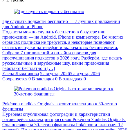
Где слушать подкасты бесплатно — 7 лучших приложений
для Android и iPhone
Подкасты можно слушать бесплатно в браузере или
приложении — на Android, iPhone и компьютере. Во многих
сервисах подписка не требуется, а некоторые позволяют
скачать выпуски на телефон и включать их без интернета.
Собрали 7 приложений и онлайн-сервисов для
прослушивания подкастов в 2026 году. Разберём, где искать
русскоязычные и зарубежные шоу, какие приложения
работают бесплатно и […]
Елена Лыжникова
5 августа, 2026
5 августа, 2026
Сохраняется
0
В закладки
0
В закладках
0
Pokémon и adidas Originals готовят коллекцию к 30-летию
франшизы
Hypebeast опубликовал фотографии и характеристики
готовящейся коллекции кроссовок Pokémon × adidas Originals.
Она посвящена 30-летию франшизы Pokémon и включает 12
моделей. По данным издания, релиз намечен на сентябрь 2026