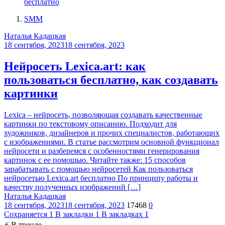
SMM
Наталья Кадацкая
18 сентября, 2023
18 сентября, 2023
Нейросеть Lexica.art: как
пользоваться бесплатно, как создавать
картинки
Lexica – нейросеть, позволяющая создавать качественные
картинки по текстовому описанию. Подходит для
художников, дизайнеров и прочих специалистов, работающих
с изображениями. В статье рассмотрим основной функционал
нейросети и разберемся с особенностями генерирования
картинок с ее помощью. Читайте также: 15 способов
зарабатывать с помощью нейросетей Как пользоваться
нейросетью Lexica.art бесплатно По принципу работы и
качеству полученных изображений […]
Наталья Кадацкая
18 сентября, 2023
18 сентября, 2023
17468
0
Сохраняется
1
В закладки
1
В закладках
1
⚡ В тренде