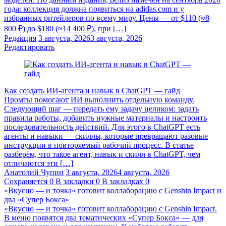
года: коллекция должна появиться на adidas.com и у
избранных ритейлеров по всему миру. Цены — от $110 (≈8
800 ₽) до $180 (≈14 400 ₽), при […]
Редакция
3 августа, 2026
3 августа, 2026
Редактировать
Как создать ИИ-агента и навык в ChatGPT — гайд
Промты помогают ИИ выполнить отдельную команду.
Следующий шаг — передать ему задачу целиком: задать
правила работы, добавить нужные материалы и настроить
последовательность действий. Для этого в ChatGPT есть
агенты и навыки — скиллы, которые превращают разовые
инструкции в повторяемый рабочий процесс. В статье
разберём, что такое агент, навык и скилл в ChatGPT, чем
отличаются эти […]
Анатолий Чупин
3 августа, 2026
4 августа, 2026
Сохраняется
0
В закладки
0
В закладках
0
«Вкусно — и точка» готовит коллаборацию с Genshin Impact и
два «Супер Бокса»
«Вкусно — и точка» готовит коллаборацию с Genshin Impact.
В меню появятся два тематических «Супер Бокса» — для