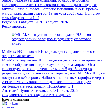
одного человека и для компании. К наборам добавят
коллекционные ленты с героями игры и коды на подарки
внутри Genshin Impact. Согласно попавшим в сеть промо-
материалам, акция стартует 13 августа 2026 года. При этом,
сеть «Вкусно — и […]
Редакция
1 августа, 2026
1 августа, 2026
Редактировать
MiniMax H3 — новая ИИ-модель для генерации видео с
открытыми весами
MiniMax представила H3 — видеомодель, которая принимает
текст, изображения, видео и аудио в одном запросе. Она
генерирует ролики длительностью от 5 до 15 секунд в
разрешении до 2K с нативным стереозвуком. MiniMax H3 уже
доступна в веб-сервисе Hailuo AI на платных тарифах и через
API MiniMax. В ближайшие дни компания планирует
опубликовать веса модели. Подробнее […]
Анатолий Чупин
31 июля, 2026
31 июля, 2026
Сохраняется
0
В закладки
0
В закладках
0
Блоги компаний
Click.ru