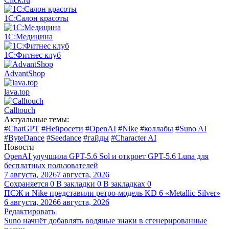
1С:Салон красоты
1С:Медицина
1С:Фитнес клуб
AdvantShop
lava.top
Calltouch
Актуальные темы:
#ChatGPT
#Нейросети
#OpenAI
#Nike
#коллабы
#Suno AI
#ByteDance
#Seedance
#гайды
#Character AI
Новости
OpenAI улучшила GPT-5.6 Sol и откроет GPT-5.6 Luna для
бесплатных пользователей
7 августа, 2026
7 августа, 2026
Сохраняется
0
В закладки
0
В закладках
0
ПСЖ и Nike представили ретро-модель KD 6 «Metallic Silver»
6 августа, 2026
6 августа, 2026
Редактировать
Suno начнёт добавлять водяные знаки в сгенерированные