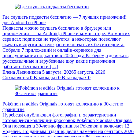
Где слушать подкасты бесплатно — 7 лучших приложений
для Android и iPhone
Подкасты можно слушать бесплатно в браузере или
приложении — на Android, iPhone и компьютере. Во многих
сервисах подписка не требуется, а некоторые позволяют
скачать выпуски на телефон и включать их без интернета.
Собрали 7 приложений и онлайн-сервисов для
прослушивания подкастов в 2026 году. Разберём, где искать
русскоязычные и зарубежные шоу, какие приложения
работают бесплатно и […]
Елена Лыжникова
5 августа, 2026
5 августа, 2026
Сохраняется
0
В закладки
0
В закладках
0
Pokémon и adidas Originals готовят коллекцию к 30-летию
франшизы
Hypebeast опубликовал фотографии и характеристики
готовящейся коллекции кроссовок Pokémon × adidas Originals.
Она посвящена 30-летию франшизы Pokémon и включает 12
моделей. По данным издания, релиз намечен на сентябрь 2026
года: коллекция должна появиться на adidas.com и у