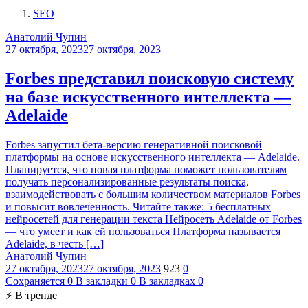
SEO
Анатолий Чупин
27 октября, 2023
27 октября, 2023
Forbes представил поисковую систему
на базе искусственного интеллекта —
Adelaide
Forbes запустил бета-версию генеративной поисковой
платформы на основе искусственного интеллекта — Adelaide.
Планируется, что новая платформа поможет пользователям
получать персонализированные результаты поиска,
взаимодействовать с большим количеством материалов Forbes
и повысит вовлеченность. Читайте также: 5 бесплатных
нейросетей для генерации текста Нейросеть Adelaide от Forbes
— что умеет и как ей пользоваться Платформа называется
Adelaide, в честь […]
Анатолий Чупин
27 октября, 2023
27 октября, 2023
923
0
Сохраняется
0
В закладки
0
В закладках
0
⚡ В тренде