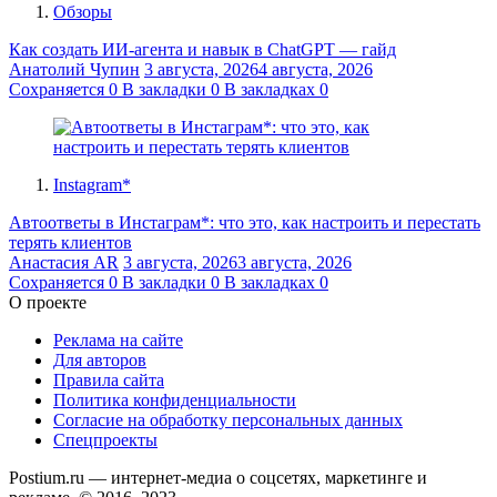
Обзоры
Как создать ИИ-агента и навык в ChatGPT — гайд
Анатолий Чупин
3 августа, 2026
4 августа, 2026
Сохраняется
0
В закладки
0
В закладках
0
Instagram*
Автоответы в Инстаграм*: что это, как настроить и перестать
терять клиентов
Анастасия AR
3 августа, 2026
3 августа, 2026
Сохраняется
0
В закладки
0
В закладках
0
О проекте
Реклама на сайте
Для авторов
Правила сайта
Политика конфиденциальности
Согласие на обработку персональных данных
Спецпроекты
Postium.ru — интернет-медиа о соцсетях, маркетинге и