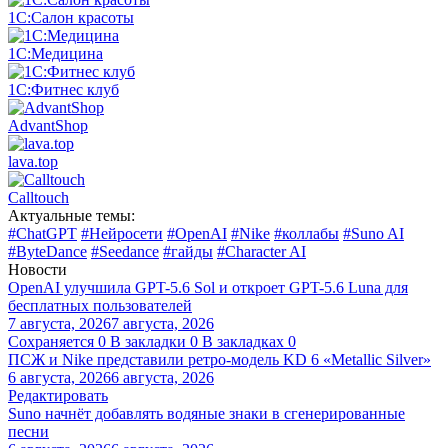
1С:Салон красоты
1С:Медицина
1С:Фитнес клуб
AdvantShop
lava.top
Calltouch
Актуальные темы:
#ChatGPT
#Нейросети
#OpenAI
#Nike
#коллабы
#Suno AI
#ByteDance
#Seedance
#гайды
#Character AI
Новости
OpenAI улучшила GPT-5.6 Sol и откроет GPT-5.6 Luna для
бесплатных пользователей
7 августа, 2026
7 августа, 2026
Сохраняется
0
В закладки
0
В закладках
0
ПСЖ и Nike представили ретро-модель KD 6 «Metallic Silver»
6 августа, 2026
6 августа, 2026
Редактировать
Suno начнёт добавлять водяные знаки в сгенерированные
песни