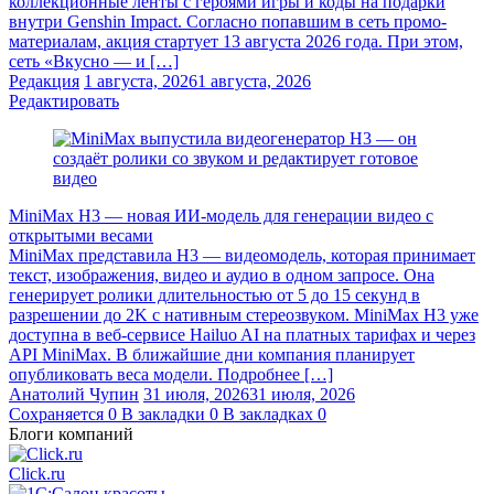
коллекционные ленты с героями игры и коды на подарки
внутри Genshin Impact. Согласно попавшим в сеть промо-
материалам, акция стартует 13 августа 2026 года. При этом,
сеть «Вкусно — и […]
Редакция
1 августа, 2026
1 августа, 2026
Редактировать
MiniMax H3 — новая ИИ-модель для генерации видео с
открытыми весами
MiniMax представила H3 — видеомодель, которая принимает
текст, изображения, видео и аудио в одном запросе. Она
генерирует ролики длительностью от 5 до 15 секунд в
разрешении до 2K с нативным стереозвуком. MiniMax H3 уже
доступна в веб-сервисе Hailuo AI на платных тарифах и через
API MiniMax. В ближайшие дни компания планирует
опубликовать веса модели. Подробнее […]
Анатолий Чупин
31 июля, 2026
31 июля, 2026
Сохраняется
0
В закладки
0
В закладках
0
Блоги компаний
Click.ru