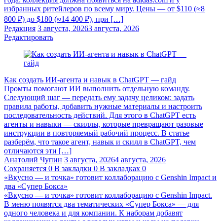
избранных ритейлеров по всему миру. Цены — от $110 (≈8
800 ₽) до $180 (≈14 400 ₽), при […]
Редакция
3 августа, 2026
3 августа, 2026
Редактировать
Как создать ИИ-агента и навык в ChatGPT — гайд
Промты помогают ИИ выполнить отдельную команду.
Следующий шаг — передать ему задачу целиком: задать
правила работы, добавить нужные материалы и настроить
последовательность действий. Для этого в ChatGPT есть
агенты и навыки — скиллы, которые превращают разовые
инструкции в повторяемый рабочий процесс. В статье
разберём, что такое агент, навык и скилл в ChatGPT, чем
отличаются эти […]
Анатолий Чупин
3 августа, 2026
4 августа, 2026
Сохраняется
0
В закладки
0
В закладках
0
«Вкусно — и точка» готовит коллаборацию с Genshin Impact и
два «Супер Бокса»
«Вкусно — и точка» готовит коллаборацию с Genshin Impact.
В меню появятся два тематических «Супер Бокса» — для
одного человека и для компании. К наборам добавят