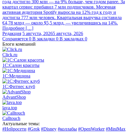
года достигло 300 млн — на 9% больше, чем годом ранее. За
квартал сервис прибавил 7 млн подписчиков. Месячная
активная аудитория Spotify выросла на 12% год к году и
достигла 777 млн человек. Квартальная выручка составила
€4,78 млрд — около $5,5 млрд, — увеличившись на 14%.
Подробнее […]
Редакция
5 августа, 2026
5 августа, 2026
Сохраняется
0
В закладки
0
В закладках
0
Блоги компаний
Click.ru
1С:Салон красоты
1С:Медицина
1С:Фитнес клуб
AdvantShop
lava.top
Calltouch
Актуальные темы:
#Нейросети
#Grok
#Disney
#коллабы
#OpenWorker
#MiniMax