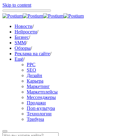
Skip to content
Новости
/
Нейросети
/
Бизнес
/
SMM
/
Обзоры
/
Реклама на сайте
/
Ещё
/
PPC
SEO
Дизайн
Карьера
Маркетинг
Маркетплейсы
Мессенджеры
Продажи
Поп-культура
Технологии
Трибуна