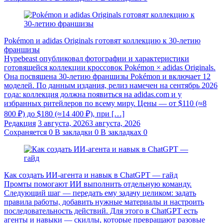
Pokémon и adidas Originals готовят коллекцию к 30-летию
франшизы
Hypebeast опубликовал фотографии и характеристики
готовящейся коллекции кроссовок Pokémon × adidas Originals.
Она посвящена 30-летию франшизы Pokémon и включает 12
моделей. По данным издания, релиз намечен на сентябрь 2026
года: коллекция должна появиться на adidas.com и у
избранных ритейлеров по всему миру. Цены — от $110 (≈8
800 ₽) до $180 (≈14 400 ₽), при […]
Редакция
3 августа, 2026
3 августа, 2026
Сохраняется
0
В закладки
0
В закладках
0
Как создать ИИ-агента и навык в ChatGPT — гайд
Промты помогают ИИ выполнить отдельную команду.
Следующий шаг — передать ему задачу целиком: задать
правила работы, добавить нужные материалы и настроить
последовательность действий. Для этого в ChatGPT есть
агенты и навыки — скиллы, которые превращают разовые