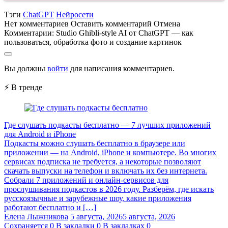
Тэги
ChatGPT
Нейросети
Нет комментариев
Оставить комментарий
Отмена
Комментарии:
Studio Ghibli-style AI от ChatGPT — как
пользоваться, обработка фото и создание картинок
Вы должны
войти
для написания комментариев.
⚡ В тренде
Где слушать подкасты бесплатно — 7 лучших приложений
для Android и iPhone
Подкасты можно слушать бесплатно в браузере или
приложении — на Android, iPhone и компьютере. Во многих
сервисах подписка не требуется, а некоторые позволяют
скачать выпуски на телефон и включать их без интернета.
Собрали 7 приложений и онлайн-сервисов для
прослушивания подкастов в 2026 году. Разберём, где искать
русскоязычные и зарубежные шоу, какие приложения
работают бесплатно и […]
Елена Лыжникова
5 августа, 2026
5 августа, 2026
Сохраняется
0
В закладки
0
В закладках
0