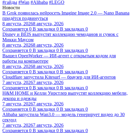
#гайды
#Wan
#Alibaba
#LEGO
Новости
В Grok появилась нейросеть Imagine Image 2.0 — Nano Banana
придётся подвинуться
8 августа, 2026
8 августа, 2026
Сохраняется
0
В закладки
0
В закладках
0
Disney и BÉIS выпустят коллекцию чемоданов и сумок с
Микки Маусом
8 августа, 2026
8 августа, 2026
Сохраняется
0
В закладки
0
В закладках
0
Вышел OpenWorker — ИИ-агент с открытым кодом для
работы на компьютере
8 августа, 2026
8 августа, 2026
Сохраняется
0
В закладки
0
В закладках
0
Cloudflare запустила Kitesurf — браузер для ИИ-агентов
7 августа, 2026
7 августа, 2026
Сохраняется
0
В закладки
0
В закладках
0
H&M HOME и Келли Уирстлер выпустят коллекцию мебели,
декора и одежды
7 августа, 2026
7 августа, 2026
Сохраняется
0
В закладки
0
В закладках
0
Alibaba запустила Wan3.0 — модель генерирует видео до 30
секунд
7 августа, 2026
7 августа, 2026
Сохраняется
0
В закладки
0
В закладках
0