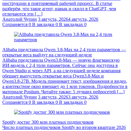
инструкции в повторяемый рабочий процесс. В статье
разберём, что такое агент, навык и скилл в ChatGPT, чем
отличаются эти […]
Анатолий Чупин
3 августа, 2026
4 августа, 2026
Сохраняется
0
В закладки
0
В закладках
0
Alibaba представила Qwen 3.8‑Max на 2,4 трлн параметров —
открытые веса выйдут на следующей неделе
Alibaba представила Qwen3.8‑Max — новую флагманскую
ИИ-модель с 2,4 трлн параметров. Сейчас она доступна в
Qwen Studio и через API, а на следующей неделе компания
обещает выпустить открытые веса Qwen3.8‑Max и
Qwen3.8‑27B. Модель принимает текст, изображения и видео,
а контекстное окно вмещает до 1 млн токенов. Подробности в
материале Postium. Читайте также: 5 лучших нейросетей […]
Анатолий Чупин
3 августа, 2026
3 августа, 2026
Сохраняется
0
В закладки
0
В закладках
0
Spotify достиг 300 млн платных подписчиков
Число платных подписчиков Spotify во втором квартале 2026