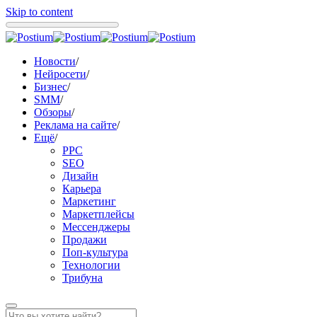
Skip to content
Новости
/
Нейросети
/
Бизнес
/
SMM
/
Обзоры
/
Реклама на сайте
/
Ещё
/
PPC
SEO
Дизайн
Карьера
Маркетинг
Маркетплейсы
Мессенджеры
Продажи
Поп-культура
Технологии
Трибуна