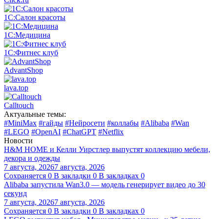
1С:Салон красоты
1С:Медицина
1С:Фитнес клуб
AdvantShop
lava.top
Calltouch
Актуальные темы:
#MiniMax
#гайды
#Нейросети
#коллабы
#Alibaba
#Wan
#LEGO
#OpenAI
#ChatGPT
#Netflix
Новости
H&M HOME и Келли Уирстлер выпустят коллекцию мебели,
декора и одежды
7 августа, 2026
7 августа, 2026
Сохраняется
0
В закладки
0
В закладках
0
Alibaba запустила Wan3.0 — модель генерирует видео до 30
секунд
7 августа, 2026
7 августа, 2026
Сохраняется
0
В закладки
0
В закладках
0