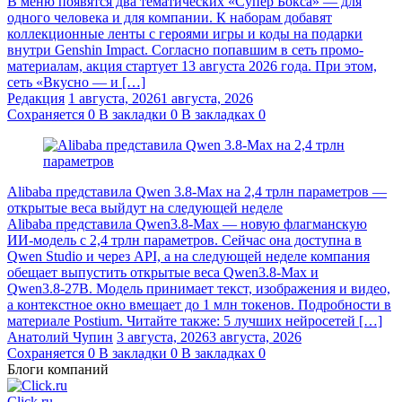
В меню появятся два тематических «Супер Бокса» — для
одного человека и для компании. К наборам добавят
коллекционные ленты с героями игры и коды на подарки
внутри Genshin Impact. Согласно попавшим в сеть промо-
материалам, акция стартует 13 августа 2026 года. При этом,
сеть «Вкусно — и […]
Редакция
1 августа, 2026
1 августа, 2026
Сохраняется
0
В закладки
0
В закладках
0
Alibaba представила Qwen 3.8‑Max на 2,4 трлн параметров —
открытые веса выйдут на следующей неделе
Alibaba представила Qwen3.8‑Max — новую флагманскую
ИИ-модель с 2,4 трлн параметров. Сейчас она доступна в
Qwen Studio и через API, а на следующей неделе компания
обещает выпустить открытые веса Qwen3.8‑Max и
Qwen3.8‑27B. Модель принимает текст, изображения и видео,
а контекстное окно вмещает до 1 млн токенов. Подробности в
материале Postium. Читайте также: 5 лучших нейросетей […]
Анатолий Чупин
3 августа, 2026
3 августа, 2026
Сохраняется
0
В закладки
0
В закладках
0
Блоги компаний
Click.ru