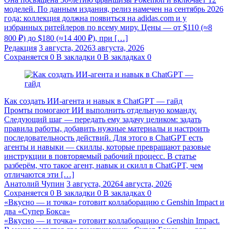
моделей. По данным издания, релиз намечен на сентябрь 2026
года: коллекция должна появиться на adidas.com и у
избранных ритейлеров по всему миру. Цены — от $110 (≈8
800 ₽) до $180 (≈14 400 ₽), при […]
Редакция
3 августа, 2026
3 августа, 2026
Сохраняется
0
В закладки
0
В закладках
0
Как создать ИИ-агента и навык в ChatGPT — гайд
Промты помогают ИИ выполнить отдельную команду.
Следующий шаг — передать ему задачу целиком: задать
правила работы, добавить нужные материалы и настроить
последовательность действий. Для этого в ChatGPT есть
агенты и навыки — скиллы, которые превращают разовые
инструкции в повторяемый рабочий процесс. В статье
разберём, что такое агент, навык и скилл в ChatGPT, чем
отличаются эти […]
Анатолий Чупин
3 августа, 2026
4 августа, 2026
Сохраняется
0
В закладки
0
В закладках
0
«Вкусно — и точка» готовит коллаборацию с Genshin Impact и
два «Супер Бокса»
«Вкусно — и точка» готовит коллаборацию с Genshin Impact.