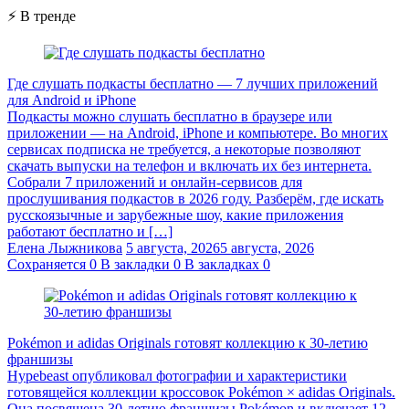
⚡ В тренде
Где слушать подкасты бесплатно — 7 лучших приложений
для Android и iPhone
Подкасты можно слушать бесплатно в браузере или
приложении — на Android, iPhone и компьютере. Во многих
сервисах подписка не требуется, а некоторые позволяют
скачать выпуски на телефон и включать их без интернета.
Собрали 7 приложений и онлайн-сервисов для
прослушивания подкастов в 2026 году. Разберём, где искать
русскоязычные и зарубежные шоу, какие приложения
работают бесплатно и […]
Елена Лыжникова
5 августа, 2026
5 августа, 2026
Сохраняется
0
В закладки
0
В закладках
0
Pokémon и adidas Originals готовят коллекцию к 30-летию
франшизы
Hypebeast опубликовал фотографии и характеристики
готовящейся коллекции кроссовок Pokémon × adidas Originals.
Она посвящена 30-летию франшизы Pokémon и включает 12