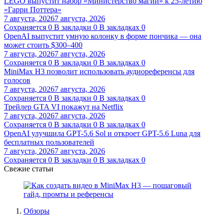
LEGO выпустит набор «Министерство магии» к 25-летию
«Гарри Поттера»
7 августа, 2026
7 августа, 2026
Сохраняется
0
В закладки
0
В закладках
0
OpenAI выпустит умную колонку в форме пончика — она
может стоить $300–400
7 августа, 2026
7 августа, 2026
Сохраняется
0
В закладки
0
В закладках
0
MiniMax H3 позволит использовать аудиореференсы для
голосов
7 августа, 2026
7 августа, 2026
Сохраняется
0
В закладки
0
В закладках
0
Трейлер GTA VI покажут на Netflix
7 августа, 2026
7 августа, 2026
Сохраняется
0
В закладки
0
В закладках
0
OpenAI улучшила GPT-5.6 Sol и откроет GPT-5.6 Luna для
бесплатных пользователей
7 августа, 2026
7 августа, 2026
Сохраняется
0
В закладки
0
В закладках
0
Свежие статьи
Обзоры