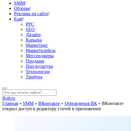
SMM
/
Обзоры
/
Реклама на сайте
/
Ещё
/
PPC
SEO
Дизайн
Карьера
Маркетинг
Маркетплейсы
Мессенджеры
Продажи
Поп-культура
Технологии
Трибуна
Войти
Главная
»
SMM
»
ВКонтакте
»
Обновления ВК
»
ВКонтакте
открыл доступ к редактору статей в приложении