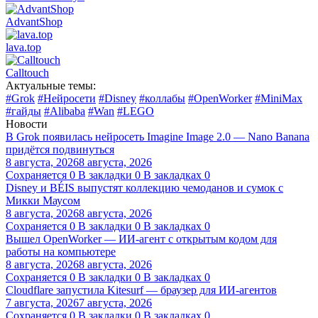
AdvantShop
lava.top
Calltouch
Актуальные темы:
#Grok
#Нейросети
#Disney
#коллабы
#OpenWorker
#MiniMax
#гайды
#Alibaba
#Wan
#LEGO
Новости
В Grok появилась нейросеть Imagine Image 2.0 — Nano Banana
придётся подвинуться
8 августа, 2026
8 августа, 2026
Сохраняется
0
В закладки
0
В закладках
0
Disney и BÉIS выпустят коллекцию чемоданов и сумок с
Микки Маусом
8 августа, 2026
8 августа, 2026
Сохраняется
0
В закладки
0
В закладках
0
Вышел OpenWorker — ИИ-агент с открытым кодом для
работы на компьютере
8 августа, 2026
8 августа, 2026
Сохраняется
0
В закладки
0
В закладках
0
Cloudflare запустила Kitesurf — браузер для ИИ-агентов
7 августа, 2026
7 августа, 2026
Сохраняется
0
В закладки
0
В закладках
0