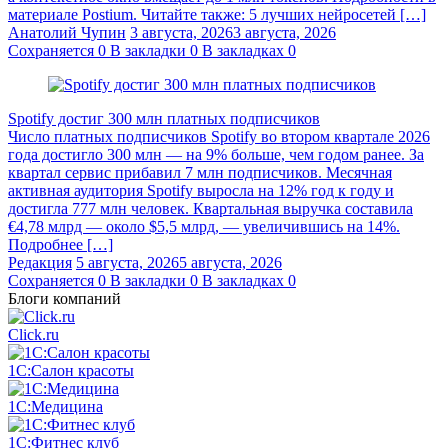
материале Postium. Читайте также: 5 лучших нейросетей […]
Анатолий Чупин
3 августа, 2026
3 августа, 2026
Сохраняется
0
В закладки
0
В закладках
0
Spotify достиг 300 млн платных подписчиков
Число платных подписчиков Spotify во втором квартале 2026
года достигло 300 млн — на 9% больше, чем годом ранее. За
квартал сервис прибавил 7 млн подписчиков. Месячная
активная аудитория Spotify выросла на 12% год к году и
достигла 777 млн человек. Квартальная выручка составила
€4,78 млрд — около $5,5 млрд, — увеличившись на 14%.
Подробнее […]
Редакция
5 августа, 2026
5 августа, 2026
Сохраняется
0
В закладки
0
В закладках
0
Блоги компаний
Click.ru
1С:Салон красоты
1С:Медицина
1С:Фитнес клуб