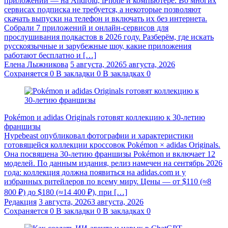
приложении — на Android, iPhone и компьютере. Во многих
сервисах подписка не требуется, а некоторые позволяют
скачать выпуски на телефон и включать их без интернета.
Собрали 7 приложений и онлайн-сервисов для
прослушивания подкастов в 2026 году. Разберём, где искать
русскоязычные и зарубежные шоу, какие приложения
работают бесплатно и […]
Елена Лыжникова
5 августа, 2026
5 августа, 2026
Сохраняется
0
В закладки
0
В закладках
0
Pokémon и adidas Originals готовят коллекцию к 30-летию
франшизы
Hypebeast опубликовал фотографии и характеристики
готовящейся коллекции кроссовок Pokémon × adidas Originals.
Она посвящена 30-летию франшизы Pokémon и включает 12
моделей. По данным издания, релиз намечен на сентябрь 2026
года: коллекция должна появиться на adidas.com и у
избранных ритейлеров по всему миру. Цены — от $110 (≈8
800 ₽) до $180 (≈14 400 ₽), при […]
Редакция
3 августа, 2026
3 августа, 2026
Сохраняется
0
В закладки
0
В закладках
0