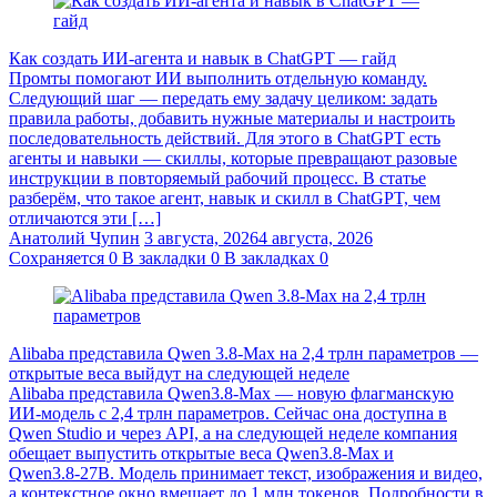
Как создать ИИ-агента и навык в ChatGPT — гайд
Промты помогают ИИ выполнить отдельную команду.
Следующий шаг — передать ему задачу целиком: задать
правила работы, добавить нужные материалы и настроить
последовательность действий. Для этого в ChatGPT есть
агенты и навыки — скиллы, которые превращают разовые
инструкции в повторяемый рабочий процесс. В статье
разберём, что такое агент, навык и скилл в ChatGPT, чем
отличаются эти […]
Анатолий Чупин
3 августа, 2026
4 августа, 2026
Сохраняется
0
В закладки
0
В закладках
0
Alibaba представила Qwen 3.8‑Max на 2,4 трлн параметров —
открытые веса выйдут на следующей неделе
Alibaba представила Qwen3.8‑Max — новую флагманскую
ИИ-модель с 2,4 трлн параметров. Сейчас она доступна в
Qwen Studio и через API, а на следующей неделе компания
обещает выпустить открытые веса Qwen3.8‑Max и
Qwen3.8‑27B. Модель принимает текст, изображения и видео,
а контекстное окно вмещает до 1 млн токенов. Подробности в