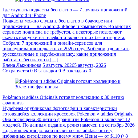
Где слушать подкасты бесплатно — 7 лучших приложений
для Android и iPhone
Подкасты можно слушать бесплатно в браузере или
приложении — на Android, iPhone и компьютере. Во многих
сервисах подписка не требуется, а некоторые позволяют
скачать выпуски на телефон и включать их без интернета.
Собрали 7 приложений и онлайн-сервисов для
прослушивания подкастов в 2026 году. Разберём, где искать
русскоязычные и зарубежные шоу, какие приложения
работают бесплатно и […]
Елена Лыжникова
5 августа, 2026
5 августа, 2026
Сохраняется
0
В закладки
0
В закладках
0
Pokémon и adidas Originals готовят коллекцию к 30-летию
франшизы
Hypebeast опубликовал фотографии и характеристики
готовящейся коллекции кроссовок Pokémon × adidas Originals.
Она посвящена 30-летию франшизы Pokémon и включает 12
моделей. По данным издания, релиз намечен на сентябрь 2026
года: коллекция должна появиться на adidas.com и у
избранных ритейлеров по всему миру. Цены — от $110 (≈8