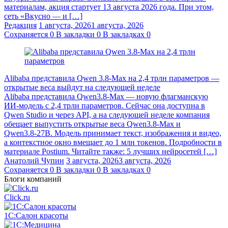
материалам, акция стартует 13 августа 2026 года. При этом,
сеть «Вкусно — и […]
Редакция
1 августа, 2026
1 августа, 2026
Сохраняется
0
В закладки
0
В закладках
0
Alibaba представила Qwen 3.8‑Max на 2,4 трлн параметров —
открытые веса выйдут на следующей неделе
Alibaba представила Qwen3.8‑Max — новую флагманскую
ИИ-модель с 2,4 трлн параметров. Сейчас она доступна в
Qwen Studio и через API, а на следующей неделе компания
обещает выпустить открытые веса Qwen3.8‑Max и
Qwen3.8‑27B. Модель принимает текст, изображения и видео,
а контекстное окно вмещает до 1 млн токенов. Подробности в
материале Postium. Читайте также: 5 лучших нейросетей […]
Анатолий Чупин
3 августа, 2026
3 августа, 2026
Сохраняется
0
В закладки
0
В закладках
0
Блоги компаний
Click.ru
1С:Салон красоты