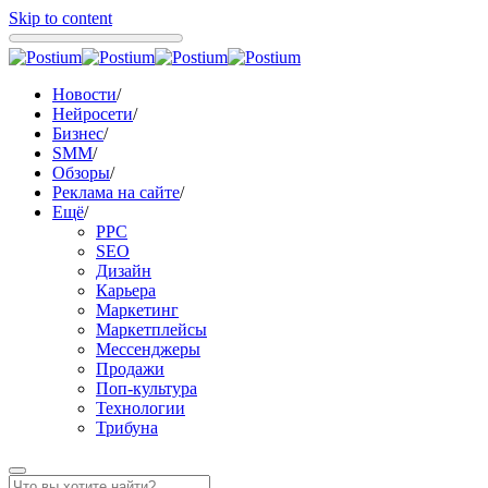
Skip to content
Новости
/
Нейросети
/
Бизнес
/
SMM
/
Обзоры
/
Реклама на сайте
/
Ещё
/
PPC
SEO
Дизайн
Карьера
Маркетинг
Маркетплейсы
Мессенджеры
Продажи
Поп-культура
Технологии
Трибуна