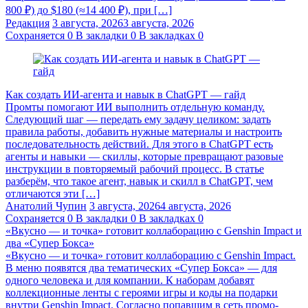
800 ₽) до $180 (≈14 400 ₽), при […]
Редакция
3 августа, 2026
3 августа, 2026
Сохраняется
0
В закладки
0
В закладках
0
Как создать ИИ-агента и навык в ChatGPT — гайд
Промты помогают ИИ выполнить отдельную команду.
Следующий шаг — передать ему задачу целиком: задать
правила работы, добавить нужные материалы и настроить
последовательность действий. Для этого в ChatGPT есть
агенты и навыки — скиллы, которые превращают разовые
инструкции в повторяемый рабочий процесс. В статье
разберём, что такое агент, навык и скилл в ChatGPT, чем
отличаются эти […]
Анатолий Чупин
3 августа, 2026
4 августа, 2026
Сохраняется
0
В закладки
0
В закладках
0
«Вкусно — и точка» готовит коллаборацию с Genshin Impact и
два «Супер Бокса»
«Вкусно — и точка» готовит коллаборацию с Genshin Impact.
В меню появятся два тематических «Супер Бокса» — для
одного человека и для компании. К наборам добавят
коллекционные ленты с героями игры и коды на подарки
внутри Genshin Impact. Согласно попавшим в сеть промо-