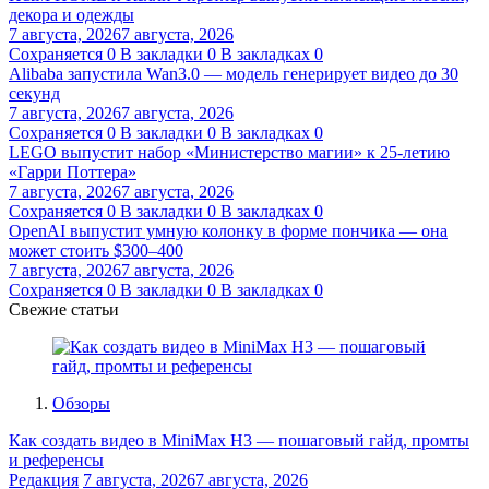
декора и одежды
7 августа, 2026
7 августа, 2026
Сохраняется
0
В закладки
0
В закладках
0
Alibaba запустила Wan3.0 — модель генерирует видео до 30
секунд
7 августа, 2026
7 августа, 2026
Сохраняется
0
В закладки
0
В закладках
0
LEGO выпустит набор «Министерство магии» к 25-летию
«Гарри Поттера»
7 августа, 2026
7 августа, 2026
Сохраняется
0
В закладки
0
В закладках
0
OpenAI выпустит умную колонку в форме пончика — она
может стоить $300–400
7 августа, 2026
7 августа, 2026
Сохраняется
0
В закладки
0
В закладках
0
Свежие статьи
Обзоры
Как создать видео в MiniMax H3 — пошаговый гайд, промты
и референсы
Редакция
7 августа, 2026
7 августа, 2026