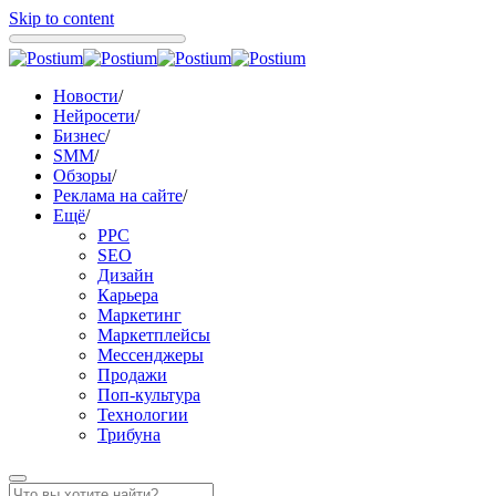
Skip to content
Новости
/
Нейросети
/
Бизнес
/
SMM
/
Обзоры
/
Реклама на сайте
/
Ещё
/
PPC
SEO
Дизайн
Карьера
Маркетинг
Маркетплейсы
Мессенджеры
Продажи
Поп-культура
Технологии
Трибуна