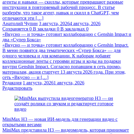
агенты и навыки — скиллы, которые превращают разовые
инструкции в повторяемый рабочий процесс. В статье
разберём, что такое агент, навык и скилл в ChatGPT, чем
отличаются эти […]
Анатолий Чупин
3 августа, 2026
4 августа, 2026
Сохраняется
0
В закладки
0
В закладках
0
«Вкусно — и точка» готовит коллаборацию с Genshin Impact и
два «Супер Бокса»
«Вкусно — и точка» готовит коллаборацию с Genshin Impact.
В меню появятся два тематических «Супер Бокса» — для
одного человека и для компании. К наборам добавят
коллекционные ленты с героями игры и коды на подарки
внутри Genshin Impact. Согласно попавшим в сеть промо-
материалам, акция стартует 13 августа 2026 года. При этом,
сеть «Вкусно — и […]
Редакция
1 августа, 2026
1 августа, 2026
Редактировать
MiniMax H3 — новая ИИ-модель для генерации видео с
открытыми весами
MiniMax представила H3 — видеомодель, которая принимает