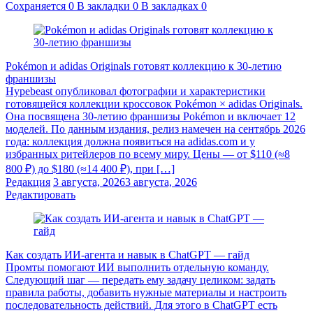
Сохраняется
0
В закладки
0
В закладках
0
Pokémon и adidas Originals готовят коллекцию к 30-летию
франшизы
Hypebeast опубликовал фотографии и характеристики
готовящейся коллекции кроссовок Pokémon × adidas Originals.
Она посвящена 30-летию франшизы Pokémon и включает 12
моделей. По данным издания, релиз намечен на сентябрь 2026
года: коллекция должна появиться на adidas.com и у
избранных ритейлеров по всему миру. Цены — от $110 (≈8
800 ₽) до $180 (≈14 400 ₽), при […]
Редакция
3 августа, 2026
3 августа, 2026
Редактировать
Как создать ИИ-агента и навык в ChatGPT — гайд
Промты помогают ИИ выполнить отдельную команду.
Следующий шаг — передать ему задачу целиком: задать
правила работы, добавить нужные материалы и настроить
последовательность действий. Для этого в ChatGPT есть