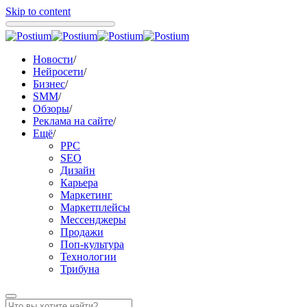
Skip to content
Новости
/
Нейросети
/
Бизнес
/
SMM
/
Обзоры
/
Реклама на сайте
/
Ещё
/
PPC
SEO
Дизайн
Карьера
Маркетинг
Маркетплейсы
Мессенджеры
Продажи
Поп-культура
Технологии
Трибуна