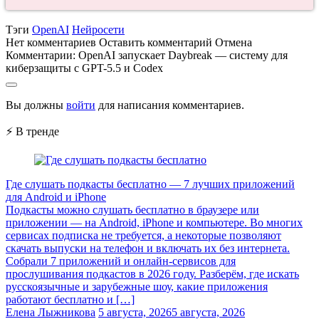
Тэги
OpenAI
Нейросети
Нет комментариев
Оставить комментарий
Отмена
Комментарии:
OpenAI запускает Daybreak — систему для
киберзащиты с GPT-5.5 и Codex
Вы должны
войти
для написания комментариев.
⚡ В тренде
Где слушать подкасты бесплатно — 7 лучших приложений
для Android и iPhone
Подкасты можно слушать бесплатно в браузере или
приложении — на Android, iPhone и компьютере. Во многих
сервисах подписка не требуется, а некоторые позволяют
скачать выпуски на телефон и включать их без интернета.
Собрали 7 приложений и онлайн-сервисов для
прослушивания подкастов в 2026 году. Разберём, где искать
русскоязычные и зарубежные шоу, какие приложения
работают бесплатно и […]
Елена Лыжникова
5 августа, 2026
5 августа, 2026