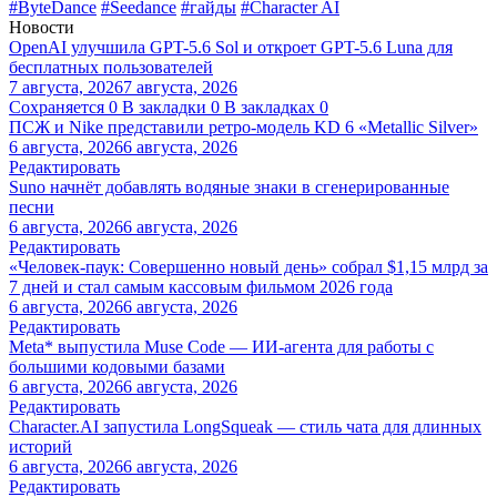
#ByteDance
#Seedance
#гайды
#Character AI
Новости
OpenAI улучшила GPT-5.6 Sol и откроет GPT-5.6 Luna для
бесплатных пользователей
7 августа, 2026
7 августа, 2026
Сохраняется
0
В закладки
0
В закладках
0
ПСЖ и Nike представили ретро-модель KD 6 «Metallic Silver»
6 августа, 2026
6 августа, 2026
Редактировать
Suno начнёт добавлять водяные знаки в сгенерированные
песни
6 августа, 2026
6 августа, 2026
Редактировать
«Человек-паук: Совершенно новый день» собрал $1,15 млрд за
7 дней и стал самым кассовым фильмом 2026 года
6 августа, 2026
6 августа, 2026
Редактировать
Meta* выпустила Muse Code — ИИ-агента для работы с
большими кодовыми базами
6 августа, 2026
6 августа, 2026
Редактировать
Character.AI запустила LongSqueak — стиль чата для длинных
историй
6 августа, 2026
6 августа, 2026
Редактировать