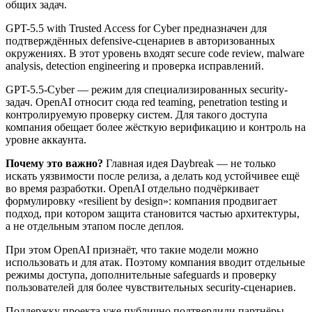
общих задач.
GPT-5.5 with Trusted Access for Cyber предназначен для
подтверждённых defensive-сценариев в авторизованных
окружениях. В этот уровень входят secure code review, malware
analysis, detection engineering и проверка исправлений.
GPT-5.5-Cyber — режим для специализированных security-
задач. OpenAI относит сюда red teaming, penetration testing и
контролируемую проверку систем. Для такого доступа
компания обещает более жёсткую верификацию и контроль на
уровне аккаунта.
Почему это важно?
Главная идея Daybreak — не только
искать уязвимости после релиза, а делать код устойчивее ещё
во время разработки. OpenAI отдельно подчёркивает
формулировку «resilient by design»: компания продвигает
подход, при котором защита становится частью архитектуры,
а не отдельным этапом после деплоя.
При этом OpenAI признаёт, что такие модели можно
использовать и для атак. Поэтому компания вводит отдельные
режимы доступа, дополнительные safeguards и проверку
пользователей для более чувствительных security-сценариев.
Поддержку проекта уже публично подтвердили партнёры