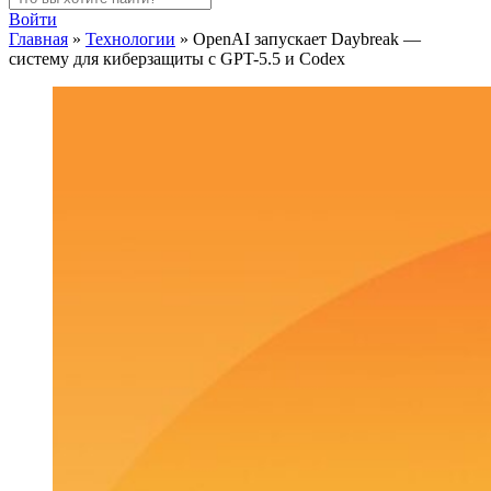
Войти
Главная
»
Технологии
»
OpenAI запускает Daybreak —
систему для киберзащиты с GPT-5.5 и Codex