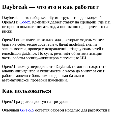
Daybreak — что это и как работает
Daybreak — это набор security-инструментов для моделей
OpenAI и
Codex
. Компания делает ставку на сценарий, где ИИ
не просто помогает писать код, а постоянно проверяет его на
риски.
OpenAI описывает несколько задач, которые модель может
брать на себя: secure code review, threat modeling, анализ
зависимостей, проверку исправлений, triage уязвимостей и
remediation guidance. По сути, речь идёт об автоматизации
части работы security-инженеров с помощью ИИ.
OpenAI также утверждает, что Daybreak помогает сократить
анализ инцидентов и уязвимостей с часов до минут за счёт
работы модели с большими кодовыми базами и
автоматической проверки изменений.
Как пользоваться
OpenAI разделила доступ на три уровня.
Обычный
GPT-5.5
остаётся базовой моделью для разработки и