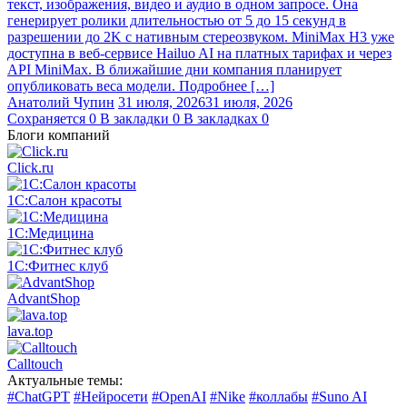
текст, изображения, видео и аудио в одном запросе. Она
генерирует ролики длительностью от 5 до 15 секунд в
разрешении до 2K с нативным стереозвуком. MiniMax H3 уже
доступна в веб-сервисе Hailuo AI на платных тарифах и через
API MiniMax. В ближайшие дни компания планирует
опубликовать веса модели. Подробнее […]
Анатолий Чупин
31 июля, 2026
31 июля, 2026
Сохраняется
0
В закладки
0
В закладках
0
Блоги компаний
Click.ru
1С:Салон красоты
1С:Медицина
1С:Фитнес клуб
AdvantShop
lava.top
Calltouch
Актуальные темы:
#ChatGPT
#Нейросети
#OpenAI
#Nike
#коллабы
#Suno AI