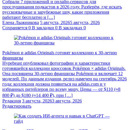
Собрали 7 приложений и онлайн-сервисов для
прослушивания подкастов в 2026 году. Разберём, где искать
русскоязычные и зарубежные шоу, какие приложения
работают бесплатно и […]
Елена Лыжникова
5 августа, 2026
5 августа, 2026
Сохраняется
0
В закладки
0
В закладках
0
Pokémon и adidas Originals готовят коллекцию к 30-летию
франшизы
Hypebeast опубликовал фотографии и характеристики
готовящейся коллекции кроссовок Pokémon × adidas Originals.
Она посвящена 30-летию франшизы Pokémon и включает 12
моделей. По данным издания, релиз намечен на сентябрь 2026
года: коллекция должна появиться на adidas.com и у
избранных ритейлеров по всему миру. Цены — от $110 (≈8
800 ₽) до $180 (≈14 400 ₽), при […]
Редакция
3 августа, 2026
3 августа, 2026
Редактировать