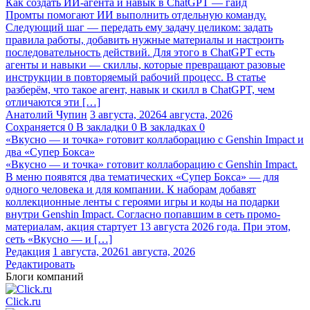
Как создать ИИ-агента и навык в ChatGPT — гайд
Промты помогают ИИ выполнить отдельную команду.
Следующий шаг — передать ему задачу целиком: задать
правила работы, добавить нужные материалы и настроить
последовательность действий. Для этого в ChatGPT есть
агенты и навыки — скиллы, которые превращают разовые
инструкции в повторяемый рабочий процесс. В статье
разберём, что такое агент, навык и скилл в ChatGPT, чем
отличаются эти […]
Анатолий Чупин
3 августа, 2026
4 августа, 2026
Сохраняется
0
В закладки
0
В закладках
0
«Вкусно — и точка» готовит коллаборацию с Genshin Impact и
два «Супер Бокса»
«Вкусно — и точка» готовит коллаборацию с Genshin Impact.
В меню появятся два тематических «Супер Бокса» — для
одного человека и для компании. К наборам добавят
коллекционные ленты с героями игры и коды на подарки
внутри Genshin Impact. Согласно попавшим в сеть промо-
материалам, акция стартует 13 августа 2026 года. При этом,
сеть «Вкусно — и […]
Редакция
1 августа, 2026
1 августа, 2026
Редактировать
Блоги компаний
Click.ru