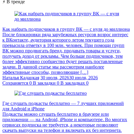
⚡ В тренде
Как набрать подписчиков в группу ВК — с нуля до миллиона
После блокировки ряда зарубежных ресурсов возрос интерес
к ВКонтакте, аудитория которого летом текущего года
превысила отметку в 100 млн. человек. При помощи групп
ВК можно продвигать бренд, продавать товары и услуги,
получать доход от рекламы. Чем больше подписчиков, тем
более эффективно сообщество будет решать поставленные
задачи. В данной статье мы рассмотрим наиболее
эффективные способы, позволяющие […]
Наталья Кадацкая
30 июля, 2026
30 июля, 2026
Сохраняется
0
В закладки
0
В закладках
0
Где слушать подкасты бесплатно — 7 лучших приложений
для Android и iPhone
Подкасты можно слушать бесплатно в браузере или
приложении — на Android, iPhone и компьютере. Во многих
сервисах подписка не требуется, а некоторые позволяют
скачать выпуски на телефон и включать их без интернета.