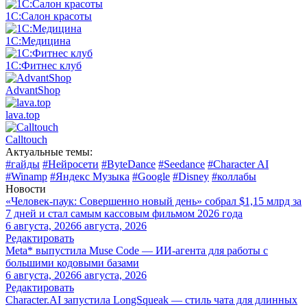
1С:Салон красоты
1С:Медицина
1С:Фитнес клуб
AdvantShop
lava.top
Calltouch
Актуальные темы:
#гайды
#Нейросети
#ByteDance
#Seedance
#Character AI
#Winamp
#Яндекс Музыка
#Google
#Disney
#коллабы
Новости
«Человек-паук: Совершенно новый день» собрал $1,15 млрд за
7 дней и стал самым кассовым фильмом 2026 года
6 августа, 2026
6 августа, 2026
Редактировать
Meta* выпустила Muse Code — ИИ-агента для работы с
большими кодовыми базами
6 августа, 2026
6 августа, 2026
Редактировать
Character.AI запустила LongSqueak — стиль чата для длинных