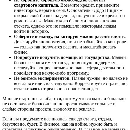
стартового капитала.
Возьмите кредит, привлеките
инвесторов, верьте в себя. Основатель «Додо Пиццы»
открыл свой бизнес на деньги, полученные в кредит на
ремонт жилья. Мало у кого были миллионы в точке
отсчета, однако это не помешало некоторым людям
войти в историю.
Соберите команду, на которую можно рассчитывать.
Делегируйте полномочия, но и не забывайте о контроле
— только так получится развить и масштабировать
бизнес.
Попробуйте получить помощь от государства.
Малый
бизнес сегодня имеет государственную поддержку —
исследуйте вопрос, возможно, ваша сфера деятельности
подойдет под какую-либо программу.
Не бойтесь экспериментов.
Планы нужны, но далеко не
всегда все идет, как задумано. Корректируйте стратегию,
отталкиваясь от реального положения дел.
Многие стартапы загибаются, потому что создатели банально
не составляют бизнес-план, не просчитывают сильные и
слабые стороны проекта, экономят на рекламе.
Если вы продумаете все нюансы еще до старта, отдача,
безусловно, будет. В бизнесе, как на войне, нужно быть и
стратегом, и тактиком одновременно. И, главное, не забывать