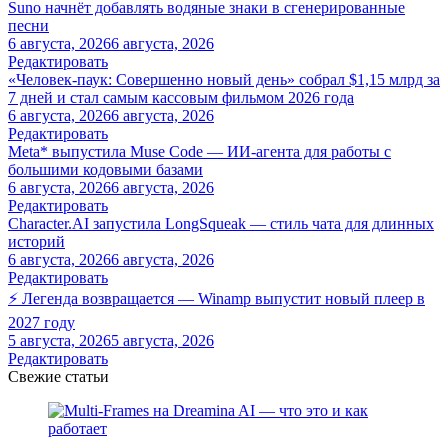
Suno начнёт добавлять водяные знаки в сгенерированные
песни
6 августа, 2026
6 августа, 2026
Редактировать
«Человек-паук: Совершенно новый день» собрал $1,15 млрд за
7 дней и стал самым кассовым фильмом 2026 года
6 августа, 2026
6 августа, 2026
Редактировать
Meta* выпустила Muse Code — ИИ-агента для работы с
большими кодовыми базами
6 августа, 2026
6 августа, 2026
Редактировать
Character.AI запустила LongSqueak — стиль чата для длинных
историй
6 августа, 2026
6 августа, 2026
Редактировать
⚡ Легенда возвращается — Winamp выпустит новый плеер в
2027 году
5 августа, 2026
5 августа, 2026
Редактировать
Свежие статьи