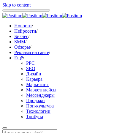
Skip to content
Новости
/
Нейросети
/
Бизнес
/
SMM
/
Обзоры
/
Реклама на сайте
/
Ещё
/
PPC
SEO
Дизайн
Карьера
Маркетинг
Маркетплейсы
Мессенджеры
Продажи
Поп-культура
Технологии
Трибуна