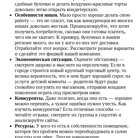
сдобные булочки и делать воздушно-красивые торты
довольно легко открыть кондитерскую.
Особенности ниши.
Мало просто хорошо делать свою
работу — это не спасет, так как конкуренция во многих
нишах довольно жесткая. Проанализируйте, что хотят
получить потребители, сколько они готовы платить,
чего им не хватает. К примеру, булочных в вашем
регионе много, но ни у кого из них нет доставки.
Отработайте этот вопрос. Рассмотрите разные варианты
и сделайте это фишкой вашей компании.
Экономическая ситуация.
Оцените обстановку —
смотрите широко и мыслите на перспективу. Если в
городе строится новый крупный торговый центр, то
велика вероятность, что в нем будет хороший спрос на
услуги детской комнаты — родители будут рады
спокойно погулять по магазинам, отправив младшее
поколение играть под присмотром няни.
Конкуренты.
Даже полезно, когда они есть — хорошее
можно перенять, а чужие ошибки нужно учесть. Как
изучить конкурентов? Есть отличные способы —
читайте отзывы, смотрите их группы в соцсетях и
анализируйте сайты.
Ресурсы.
У кого-то есть в собственности помещение,
которое без проблем можно переоборудовать в салон
красоты или офис. Другие начинающие