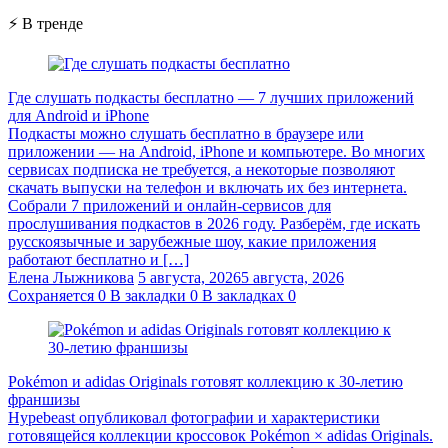
⚡ В тренде
Где слушать подкасты бесплатно — 7 лучших приложений
для Android и iPhone
Подкасты можно слушать бесплатно в браузере или
приложении — на Android, iPhone и компьютере. Во многих
сервисах подписка не требуется, а некоторые позволяют
скачать выпуски на телефон и включать их без интернета.
Собрали 7 приложений и онлайн-сервисов для
прослушивания подкастов в 2026 году. Разберём, где искать
русскоязычные и зарубежные шоу, какие приложения
работают бесплатно и […]
Елена Лыжникова
5 августа, 2026
5 августа, 2026
Сохраняется
0
В закладки
0
В закладках
0
Pokémon и adidas Originals готовят коллекцию к 30-летию
франшизы
Hypebeast опубликовал фотографии и характеристики
готовящейся коллекции кроссовок Pokémon × adidas Originals.