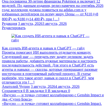
Она посвящена 30-летию франшизы Pokémon и включает 12
моделей. По данным издания, релиз намечен на сентябрь 2026
года: коллекция должна появиться на adidas.com и у
избранных ритейлеров по всему миру. Цены — от $110 (≈8
800 ₽) до $180 (≈14 400 ₽), при […]
Редакция
3 августа, 2026
3 августа, 2026
Редактировать
Как создать ИИ-агента и навык в ChatGPT — гайд
Промты помогают ИИ выполнить отдельную команду.
Следующий шаг — передать ему задачу целиком: задать
правила работы, добавить нужные материалы и настроить
последовательность действий. Для этого в ChatGPT есть
агенты и навыки — скиллы, которые превращают разовые
инструкции в повторяемый рабочий процесс. В статье
разберём, что такое агент, навык и скилл в ChatGPT, чем
отличаются эти […]
Анатолий Чупин
3 августа, 2026
4 августа, 2026
Сохраняется
0
В закладки
0
В закладках
0
«Вкусно — и точка» готовит коллаборацию с Genshin Impact и
два «Супер Бокса»
«Вкусно — и точка» готовит коллаборацию с Genshin Impact.