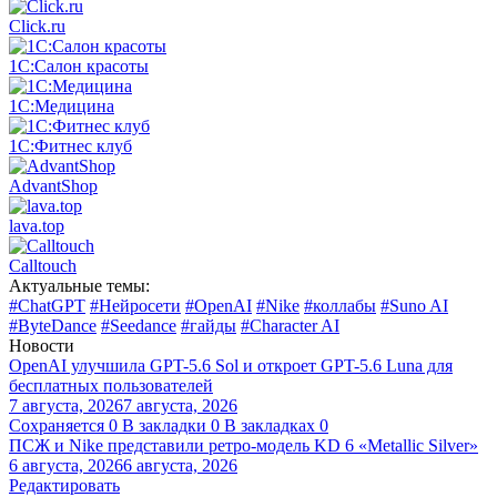
Click.ru
1С:Салон красоты
1С:Медицина
1С:Фитнес клуб
AdvantShop
lava.top
Calltouch
Актуальные темы:
#ChatGPT
#Нейросети
#OpenAI
#Nike
#коллабы
#Suno AI
#ByteDance
#Seedance
#гайды
#Character AI
Новости
OpenAI улучшила GPT-5.6 Sol и откроет GPT-5.6 Luna для
бесплатных пользователей
7 августа, 2026
7 августа, 2026
Сохраняется
0
В закладки
0
В закладках
0
ПСЖ и Nike представили ретро-модель KD 6 «Metallic Silver»
6 августа, 2026
6 августа, 2026
Редактировать