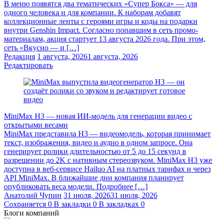
В меню появятся два тематических «Супер Бокса» — для
одного человека и для компании. К наборам добавят
коллекционные ленты с героями игры и коды на подарки
внутри Genshin Impact. Согласно попавшим в сеть промо-
материалам, акция стартует 13 августа 2026 года. При этом,
сеть «Вкусно — и […]
Редакция
1 августа, 2026
1 августа, 2026
Редактировать
MiniMax H3 — новая ИИ-модель для генерации видео с
открытыми весами
MiniMax представила H3 — видеомодель, которая принимает
текст, изображения, видео и аудио в одном запросе. Она
генерирует ролики длительностью от 5 до 15 секунд в
разрешении до 2K с нативным стереозвуком. MiniMax H3 уже
доступна в веб-сервисе Hailuo AI на платных тарифах и через
API MiniMax. В ближайшие дни компания планирует
опубликовать веса модели. Подробнее […]
Анатолий Чупин
31 июля, 2026
31 июля, 2026
Сохраняется
0
В закладки
0
В закладках
0
Блоги компаний