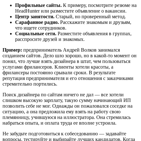
Профильные сайты.
К примеру, посмотрите резюме на
HeadHunter или разместите объявление о вакансии.
Центр занятости.
Старый, но проверенный метод.
Сарафанное радио.
Расскажите знакомым и друзьям,
что ищете сотрудников.
Социальные сети.
Разместите объявления в группах,
расспросите друзей и знакомых.
Пример:
предприниматель Андрей Волков занимался
созданием сайтов. Дело шло хорошо, но в какой-то момент он
понял, что лучше взять дизайнера в штат, чем пользоваться
услугами фрилансеров. Клиенты хотели красоты, а
фрилансеры постоянно срывали сроки. В результате
репутация предпринимателя и его отношения с заказчиками
стремительно портились.
Поиск дизайнера по сайтам ничего не дал — все хотели
слишком высокую зарплату, такую сумму начинающий ИП
позволить себе не мог. Однажды он пожаловался соседке на
ситуацию, а она предложила ему взять на работу свою
племянницу, учившуюся на иллюстратора. Она стремилась
набраться опыта, и оплата труда ее вполне устроила.
Не забудьте подготовиться к собеседованию — задавайте
вопросы, тестируйте и выбирайте лучших кандидатов. Когда