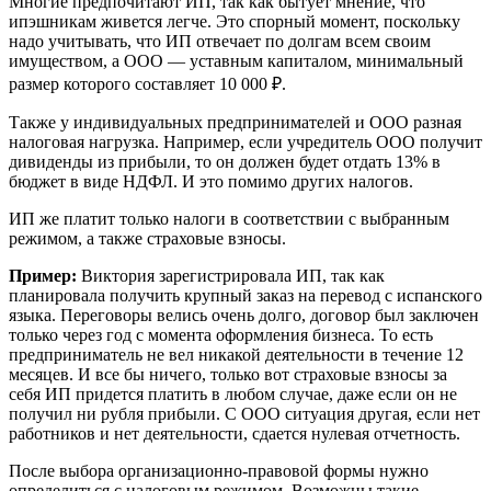
Многие предпочитают ИП, так как бытует мнение, что
ипэшникам живется легче. Это спорный момент, поскольку
надо учитывать, что ИП отвечает по долгам всем своим
имуществом, а ООО — уставным капиталом, минимальный
размер которого составляет 10 000 ₽.
Также у индивидуальных предпринимателей и ООО разная
налоговая нагрузка. Например, если учредитель ООО получит
дивиденды из прибыли, то он должен будет отдать 13% в
бюджет в виде НДФЛ. И это помимо других налогов.
ИП же платит только налоги в соответствии с выбранным
режимом, а также страховые взносы.
Пример:
Виктория зарегистрировала ИП, так как
планировала получить крупный заказ на перевод с испанского
языка. Переговоры велись очень долго, договор был заключен
только через год с момента оформления бизнеса. То есть
предприниматель не вел никакой деятельности в течение 12
месяцев. И все бы ничего, только вот страховые взносы за
себя ИП придется платить в любом случае, даже если он не
получил ни рубля прибыли. С ООО ситуация другая, если нет
работников и нет деятельности, сдается нулевая отчетность.
После выбора организационно-правовой формы нужно
определиться с налоговым режимом. Возможны такие