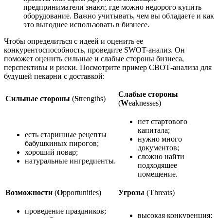
предприниматели знают, где можно недорого купить
оборудование. Важно учитывать, чем вы обладаете и как
это выгоднее использовать в бизнесе.
Чтобы определиться с идеей и оценить ее
конкурентоспособность, проведите SWOT-анализ. Он
поможет оценить сильные и слабые стороны бизнеса,
перспективы и риски. Посмотрите пример СВОТ-анализа для
будущей пекарни с доставкой:
Слабые стороны
Сильные стороны
(
S
trengths)
(
W
eaknesses)
нет стартового
капитала;
есть старинные рецепты
нужно много
бабушкиных пирогов;
документов;
хороший повар;
сложно найти
натуральные ингредиенты.
подходящее
помещение.
Возможности
(
O
pportunities)
Угрозы
(
T
hreats)
проведение праздников;
высокая конкуренция;