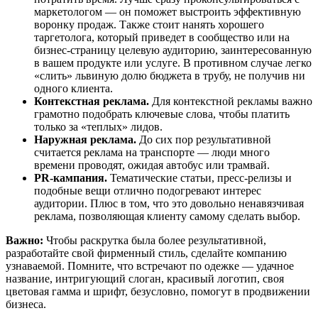
маркетологом — он поможет выстроить эффективную
воронку продаж. Также стоит нанять хорошего
таргетолога, который приведет в сообщество или на
бизнес-страницу целевую аудиторию, заинтересованную
в вашем продукте или услуге. В противном случае легко
«слить» львиную долю бюджета в трубу, не получив ни
одного клиента.
Контекстная реклама.
Для контекстной рекламы важно
грамотно подобрать ключевые слова, чтобы платить
только за «теплых» лидов.
Наружная реклама.
До сих пор результативной
считается реклама на транспорте — люди много
времени проводят, ожидая автобус или трамвай.
PR-кампания.
Тематические статьи, пресс-релизы и
подобные вещи отлично подогревают интерес
аудитории. Плюс в том, что это довольно ненавязчивая
реклама, позволяющая клиенту самому сделать выбор.
Важно:
Чтобы раскрутка была более результативной,
разработайте свой фирменный стиль, сделайте компанию
узнаваемой. Помните, что встречают по одежке — удачное
название, интригующий слоган, красивый логотип, своя
цветовая гамма и шрифт, безусловно, помогут в продвижении
бизнеса.