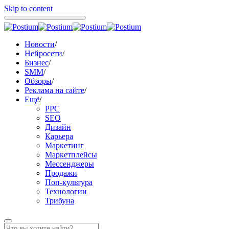
Skip to content
Новости
/
Нейросети
/
Бизнес
/
SMM
/
Обзоры
/
Реклама на сайте
/
Ещё
/
PPC
SEO
Дизайн
Карьера
Маркетинг
Маркетплейсы
Мессенджеры
Продажи
Поп-культура
Технологии
Трибуна