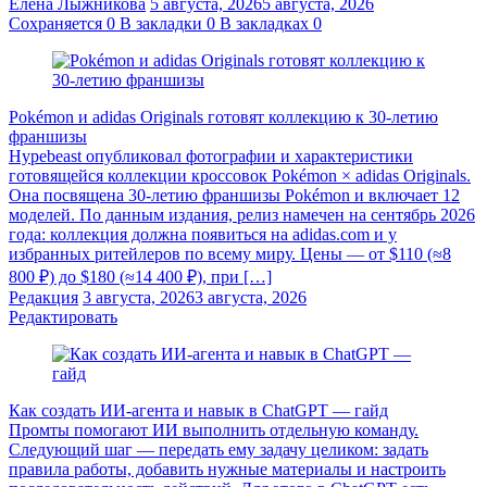
Елена Лыжникова
5 августа, 2026
5 августа, 2026
Сохраняется
0
В закладки
0
В закладках
0
Pokémon и adidas Originals готовят коллекцию к 30-летию
франшизы
Hypebeast опубликовал фотографии и характеристики
готовящейся коллекции кроссовок Pokémon × adidas Originals.
Она посвящена 30-летию франшизы Pokémon и включает 12
моделей. По данным издания, релиз намечен на сентябрь 2026
года: коллекция должна появиться на adidas.com и у
избранных ритейлеров по всему миру. Цены — от $110 (≈8
800 ₽) до $180 (≈14 400 ₽), при […]
Редакция
3 августа, 2026
3 августа, 2026
Редактировать
Как создать ИИ-агента и навык в ChatGPT — гайд
Промты помогают ИИ выполнить отдельную команду.
Следующий шаг — передать ему задачу целиком: задать
правила работы, добавить нужные материалы и настроить