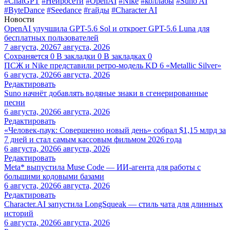
#ChatGPT
#Нейросети
#OpenAI
#Nike
#коллабы
#Suno AI
#ByteDance
#Seedance
#гайды
#Character AI
Новости
OpenAI улучшила GPT-5.6 Sol и откроет GPT-5.6 Luna для
бесплатных пользователей
7 августа, 2026
7 августа, 2026
Сохраняется
0
В закладки
0
В закладках
0
ПСЖ и Nike представили ретро-модель KD 6 «Metallic Silver»
6 августа, 2026
6 августа, 2026
Редактировать
Suno начнёт добавлять водяные знаки в сгенерированные
песни
6 августа, 2026
6 августа, 2026
Редактировать
«Человек-паук: Совершенно новый день» собрал $1,15 млрд за
7 дней и стал самым кассовым фильмом 2026 года
6 августа, 2026
6 августа, 2026
Редактировать
Meta* выпустила Muse Code — ИИ-агента для работы с
большими кодовыми базами
6 августа, 2026
6 августа, 2026
Редактировать
Character.AI запустила LongSqueak — стиль чата для длинных
историй
6 августа, 2026
6 августа, 2026