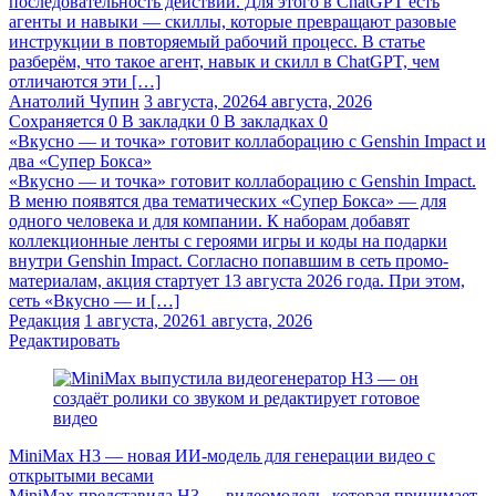
последовательность действий. Для этого в ChatGPT есть
агенты и навыки — скиллы, которые превращают разовые
инструкции в повторяемый рабочий процесс. В статье
разберём, что такое агент, навык и скилл в ChatGPT, чем
отличаются эти […]
Анатолий Чупин
3 августа, 2026
4 августа, 2026
Сохраняется
0
В закладки
0
В закладках
0
«Вкусно — и точка» готовит коллаборацию с Genshin Impact и
два «Супер Бокса»
«Вкусно — и точка» готовит коллаборацию с Genshin Impact.
В меню появятся два тематических «Супер Бокса» — для
одного человека и для компании. К наборам добавят
коллекционные ленты с героями игры и коды на подарки
внутри Genshin Impact. Согласно попавшим в сеть промо-
материалам, акция стартует 13 августа 2026 года. При этом,
сеть «Вкусно — и […]
Редакция
1 августа, 2026
1 августа, 2026
Редактировать
MiniMax H3 — новая ИИ-модель для генерации видео с
открытыми весами
MiniMax представила H3 — видеомодель, которая принимает