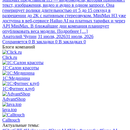
текст, изображения, видео и аудио в одном запросе. Она
генерирует ролики длительностью от 5 до 15 секунд в
разрешении до 2K с нативным стереозвуком. MiniMax H3 уже
доступна в веб-сервисе Hailuo AI на платных тарифах и через
API MiniMax. В ближайшие дни компания планирует
опубликовать веса модели. Подробнее […]
Анатолий Чупин
31 июля, 2026
31 июля, 2026
Сохраняется
0
В закладки
0
В закладках
0
Блоги компаний
Click.ru
1С:Салон красоты
1С:Медицина
1С:Фитнес клуб
AdvantShop
lava.top
Calltouch
Актуальные темы: