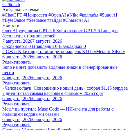
Calltouch
Актуальные темы:
#ChatGPT
#Нейросети
#OpenAI
#Nike
#коллабы
#Suno AI
#ByteDance
#Seedance
#гайды
#Character AI
Новости
OpenAI улучшила GPT-5.6 Sol и откроет GPT-5.6 Luna для
бесплатных пользователей
7 августа, 2026
7 августа, 2026
Сохраняется
0
В закладки
0
В закладках
0
ПСЖ и Nike представили ретро-модель KD 6 «Metallic Silver»
6 августа, 2026
6 августа, 2026
Редактировать
Suno начнёт добавлять водяные знаки в сгенерированные
песни
6 августа, 2026
6 августа, 2026
Редактировать
«Человек-паук: Совершенно новый день» собрал $1,15 млрд за
7 дней и стал самым кассовым фильмом 2026 года
6 августа, 2026
6 августа, 2026
Редактировать
Meta* выпустила Muse Code — ИИ-агента для работы с
большими кодовыми базами
6 августа, 2026
6 августа, 2026
Редактировать
Character.AI запустила LongSqueak — стиль чата для длинных