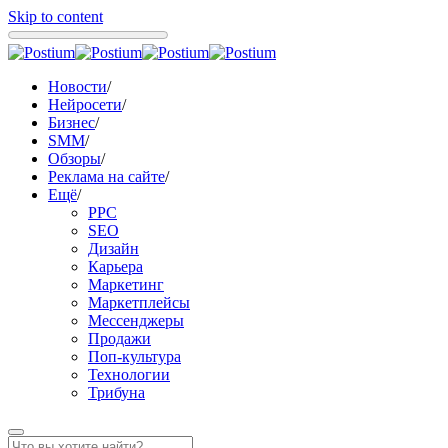
Skip to content
Новости
/
Нейросети
/
Бизнес
/
SMM
/
Обзоры
/
Реклама на сайте
/
Ещё
/
PPC
SEO
Дизайн
Карьера
Маркетинг
Маркетплейсы
Мессенджеры
Продажи
Поп-культура
Технологии
Трибуна