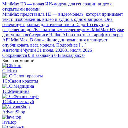
MiniMax H3 — новая ИИ-модель для генерации видео с
открытыми весами
MiniMax представила H3 — видеомодель, которая принимает
текст, изображения, видео и аудио в одном запросе. Она
генерирует ролики длительностью от 5 до 15 секунд в
разрешении до 2K с нативным стереозвуком. MiniMax H3 уже
доступна в веб-сервисе Hailuo AI на платных тарифах и через
API MiniMax. В ближайшие дни компания планирует
опубликовать веса модели. Подробнее […]
Анатолий Чупин
31 июля, 2026
31 июля, 2026
Сохраняется
0
В закладки
0
В закладках
0
Блоги компаний
Click.ru
1С:Салон красоты
1С:Медицина
1С:Фитнес клуб
AdvantShop
lava.top