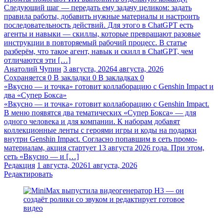
Следующий шаг — передать ему задачу целиком: задать
правила работы, добавить нужные материалы и настроить
последовательность действий. Для этого в ChatGPT есть
агенты и навыки — скиллы, которые превращают разовые
инструкции в повторяемый рабочий процесс. В статье
разберём, что такое агент, навык и скилл в ChatGPT, чем
отличаются эти […]
Анатолий Чупин
3 августа, 2026
4 августа, 2026
Сохраняется
0
В закладки
0
В закладках
0
«Вкусно — и точка» готовит коллаборацию с Genshin Impact и
два «Супер Бокса»
«Вкусно — и точка» готовит коллаборацию с Genshin Impact.
В меню появятся два тематических «Супер Бокса» — для
одного человека и для компании. К наборам добавят
коллекционные ленты с героями игры и коды на подарки
внутри Genshin Impact. Согласно попавшим в сеть промо-
материалам, акция стартует 13 августа 2026 года. При этом,
сеть «Вкусно — и […]
Редакция
1 августа, 2026
1 августа, 2026
Редактировать