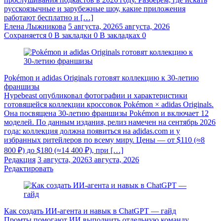
русскоязычные и зарубежные шоу, какие приложения
работают бесплатно и […]
Елена Лыжникова
5 августа, 2026
5 августа, 2026
Сохраняется
0
В закладки
0
В закладках
0
Pokémon и adidas Originals готовят коллекцию к 30-летию
франшизы
Hypebeast опубликовал фотографии и характеристики
готовящейся коллекции кроссовок Pokémon × adidas Originals.
Она посвящена 30-летию франшизы Pokémon и включает 12
моделей. По данным издания, релиз намечен на сентябрь 2026
года: коллекция должна появиться на adidas.com и у
избранных ритейлеров по всему миру. Цены — от $110 (≈8
800 ₽) до $180 (≈14 400 ₽), при […]
Редакция
3 августа, 2026
3 августа, 2026
Редактировать
Как создать ИИ-агента и навык в ChatGPT — гайд
Промты помогают ИИ выполнить отдельную команду.