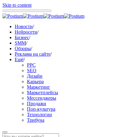
Skip to content
Новости
/
Нейросети
/
Бизнес
/
SMM
/
Обзоры
/
Реклама на сайте
/
Ещё
/
PPC
SEO
Дизайн
Карьера
Маркетинг
Маркетплейсы
Мессенджеры
Продажи
Поп-культура
Технологии
Трибуна