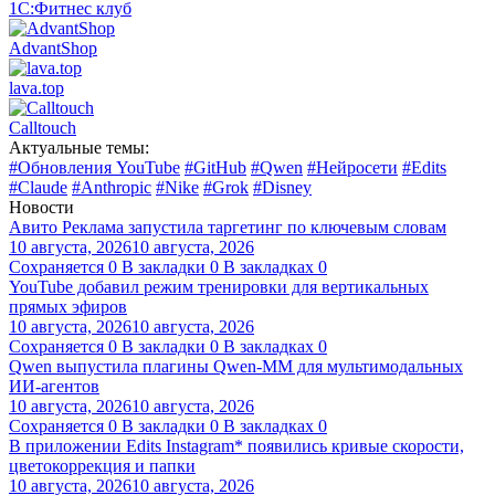
1С:Фитнес клуб
AdvantShop
lava.top
Calltouch
Актуальные темы:
#Обновления YouTube
#GitHub
#Qwen
#Нейросети
#Edits
#Claude
#Anthropic
#Nike
#Grok
#Disney
Новости
Авито Реклама запустила таргетинг по ключевым словам
10 августа, 2026
10 августа, 2026
Сохраняется
0
В закладки
0
В закладках
0
YouTube добавил режим тренировки для вертикальных
прямых эфиров
10 августа, 2026
10 августа, 2026
Сохраняется
0
В закладки
0
В закладках
0
Qwen выпустила плагины Qwen-MM для мультимодальных
ИИ-агентов
10 августа, 2026
10 августа, 2026
Сохраняется
0
В закладки
0
В закладках
0
В приложении Edits Instagram* появились кривые скорости,
цветокоррекция и папки
10 августа, 2026
10 августа, 2026