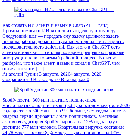
Как создать ИИ-агента и навык в ChatGPT — гайд
Промты помогают ИИ выполнить отдельную команду.
Следующий шаг — передать ему задачу целиком: задать
правила работы, добавить нужные материалы и настроить
последовательность действий. Для этого в ChatGPT есть
агенты и навыки — скиллы, которые превращают разовые
инструкции в повторяемый рабочий процесс. В статье
разберём, что такое агент, навык и скилл в ChatGPT, чем
отличаются эти […]
Анатолий Чупин
3 августа, 2026
4 августа, 2026
Сохраняется
0
В закладки
0
В закладках
0
Spotify достиг 300 млн платных подписчиков
Число платных подписчиков Spotify во втором квартале 2026
года достигло 300 млн — на 9% больше, чем годом ранее. За
квартал сервис прибавил 7 млн подписчиков. Месячная
активная аудитория Spotify выросла на 12% год к году и
достигла 777 млн человек. Квартальная выручка составила
€4,78 млрд — около $5,5 млрд, — увеличившись на 14%.