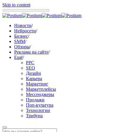
Skip to content
Новости
/
Нейросети
/
Бизнес
/
SMM
/
Обзоры
/
Реклама на сайте
/
Ещё
/
PPC
SEO
Дизайн
Карьера
Маркетинг
Маркетплейсы
Мессенджеры
Продажи
Поп-культура
Технологии
Трибуна