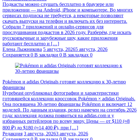
Подкасты можно слушать бесплатно в браузере или
приложении — на Android, iPhone и компьютере. Во многих
сервисах подписка не требуется, а некоторые позволяют
скачать выпуски на телефон и включать их без интернета.
Собрали 7 приложений и онлайн-сервисов для
прослушивания подкастов в 2026 году. Разберём, где искать
русскоязычные и зарубежные шоу, какие приложения
работают бесплатно и […]
Елена Лыжникова
5 августа, 2026
5 августа, 2026
Сохраняется
0
В закладки
0
В закладках
0
Pokémon и adidas Originals готовят коллекцию к 30-летию
франшизы
Hypebeast опубликовал фотографии и характеристики
готовящейся коллекции кроссовок Pokémon × adidas Originals.
Она посвящена 30-летию франшизы Pokémon и включает 12
моделей. По данным издания, релиз намечен на сентябрь 2026
года: коллекция должна появиться на adidas.com и у
избранных ритейлеров по всему миру. Цены — от $110 (≈8
800 ₽) до $180 (≈14 400 ₽), при […]
Редакция
3 августа, 2026
3 августа, 2026
Сохраняется
0
В закладки
0
В закладках
0