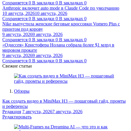
Сохраняется
0
В закладки
0
В закладках
0
Anthropic включит auto mode в Claude Code по умолчанию
10 августа, 2026
10 августа, 2026
Сохраняется
0
В закладки
0
В закладках
0
Nike выпустила женские беговые кроссовки Vomero Plus с
принтом под корову
9 августа, 2026
9 августа, 2026
Сохраняется
0
В закладки
0
В закладках
0
«Одиссея» Кристофера Нолана собрала более $1 млрд в
мировом прокате
9 августа, 2026
9 августа, 2026
Сохраняется
0
В закладки
0
В закладках
0
Свежие статьи
Обзоры
Как создать видео в MiniMax H3 — пошаговый гайд, промты
и референсы
Редакция
7 августа, 2026
7 августа, 2026
Редактировать