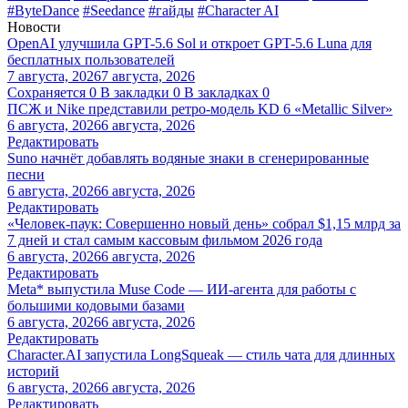
#ByteDance
#Seedance
#гайды
#Character AI
Новости
OpenAI улучшила GPT-5.6 Sol и откроет GPT-5.6 Luna для
бесплатных пользователей
7 августа, 2026
7 августа, 2026
Сохраняется
0
В закладки
0
В закладках
0
ПСЖ и Nike представили ретро-модель KD 6 «Metallic Silver»
6 августа, 2026
6 августа, 2026
Редактировать
Suno начнёт добавлять водяные знаки в сгенерированные
песни
6 августа, 2026
6 августа, 2026
Редактировать
«Человек-паук: Совершенно новый день» собрал $1,15 млрд за
7 дней и стал самым кассовым фильмом 2026 года
6 августа, 2026
6 августа, 2026
Редактировать
Meta* выпустила Muse Code — ИИ-агента для работы с
большими кодовыми базами
6 августа, 2026
6 августа, 2026
Редактировать
Character.AI запустила LongSqueak — стиль чата для длинных
историй
6 августа, 2026
6 августа, 2026
Редактировать