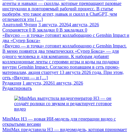
агенты и навыки — скиллы, которые превращают разовые
инструкции в повторяемый рабочий процесс. В статье
разберём, что такое агент, навык и скилл в ChatGPT, чем
отличаются эти […]
Анатолий Чупин
3 августа, 2026
4 августа, 2026
Сохраняется
0
В закладки
0
В закладках
0
«Вкусно — и точка» готовит коллаборацию с Genshin Impact и
два «Супер Бокса»
«Вкусно — и точка» готовит коллаборацию с Genshin Impact.
В меню появятся два тематических «Супер Бокса» — для
одного человека и для компании. К наборам добавят
коллекционные ленты с героями игры и коды на подарки
внутри Genshin Impact. Согласно попавшим в сеть промо-
материалам, акция стартует 13 августа 2026 года. При этом,
сеть «Вкусно — и […]
Редакция
1 августа, 2026
1 августа, 2026
Редактировать
MiniMax H3 — новая ИИ-модель для генерации видео с
открытыми весами
MiniMax представила H3 — видеомодель, которая принимает