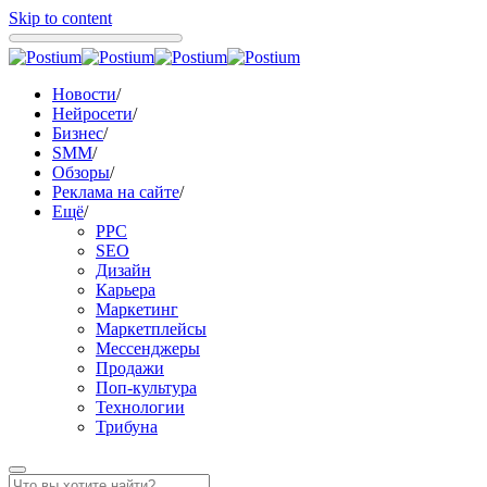
Skip to content
Новости
/
Нейросети
/
Бизнес
/
SMM
/
Обзоры
/
Реклама на сайте
/
Ещё
/
PPC
SEO
Дизайн
Карьера
Маркетинг
Маркетплейсы
Мессенджеры
Продажи
Поп-культура
Технологии
Трибуна