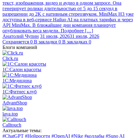
текст, изображения, видео и аудио в одном запросе. Она
генерирует ролики длительностью от 5 до 15 секунд в
разрешении до 2K с нативным стереозвуком. MiniMax H3 уже
доступна в веб-сервисе Hailuo AI на платных тарифах и через
API MiniMax. В ближайшие дни компания планирует
опубликовать веса модели. Подробнее […]
Анатолий Чупин
31 июля, 2026
31 июля, 2026
Сохраняется
0
В закладки
0
В закладках
0
Блоги компаний
Click.ru
1С:Салон красоты
1С:Медицина
1С:Фитнес клуб
AdvantShop
lava.top
Calltouch
Актуальные темы:
#ChatGPT
#Нейросети
#OpenAI
#Nike
#коллабы
#Suno AI