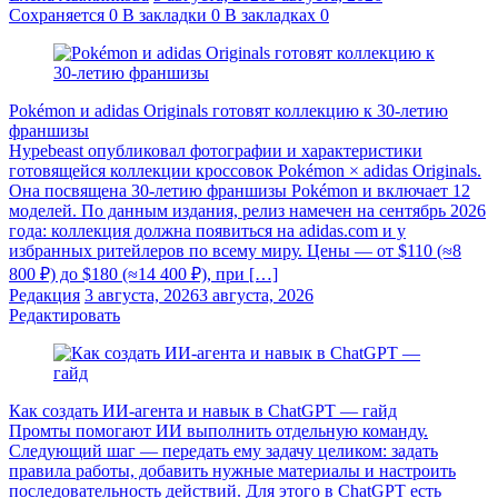
Сохраняется
0
В закладки
0
В закладках
0
Pokémon и adidas Originals готовят коллекцию к 30-летию
франшизы
Hypebeast опубликовал фотографии и характеристики
готовящейся коллекции кроссовок Pokémon × adidas Originals.
Она посвящена 30-летию франшизы Pokémon и включает 12
моделей. По данным издания, релиз намечен на сентябрь 2026
года: коллекция должна появиться на adidas.com и у
избранных ритейлеров по всему миру. Цены — от $110 (≈8
800 ₽) до $180 (≈14 400 ₽), при […]
Редакция
3 августа, 2026
3 августа, 2026
Редактировать
Как создать ИИ-агента и навык в ChatGPT — гайд
Промты помогают ИИ выполнить отдельную команду.
Следующий шаг — передать ему задачу целиком: задать
правила работы, добавить нужные материалы и настроить
последовательность действий. Для этого в ChatGPT есть