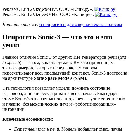
Реклама. Erid 2Vtzqw9oHvr. ООО «Клик.ру».
Реклама. Erid 2Vtzqve9YHx. ООО «Клик.ру».
Читайте также
:
6 нейросетей для озвучки текста голосом
Нейросеть Sonic-3 — что это и что
умеет
Главное отличие Sonic-3 от других ИИ-генераторов речи (
text-
to-speech
) — в том, как она думает. Вместо привычных
трансформеров, которые перед каждым словом
пересчитывают весь предыдущий контекст, Sonic-3 построена
на архитектуре
State Space Models (SSM)
.
Эта технология позволяет модели помнить состояние
разговора, а не «пересматривать» всё с начала. Благодаря
этому Sonic-3 отвечает мгновенно, а речь звучит естественно
и плавно, без механических пауз и «роботизированных»
интонаций.
Ключевые особенности
:
Естественность речи
. Модель добавляет смех, паузы,