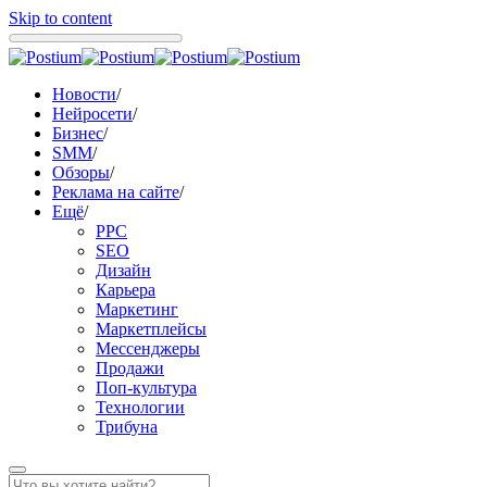
Skip to content
Новости
/
Нейросети
/
Бизнес
/
SMM
/
Обзоры
/
Реклама на сайте
/
Ещё
/
PPC
SEO
Дизайн
Карьера
Маркетинг
Маркетплейсы
Мессенджеры
Продажи
Поп-культура
Технологии
Трибуна