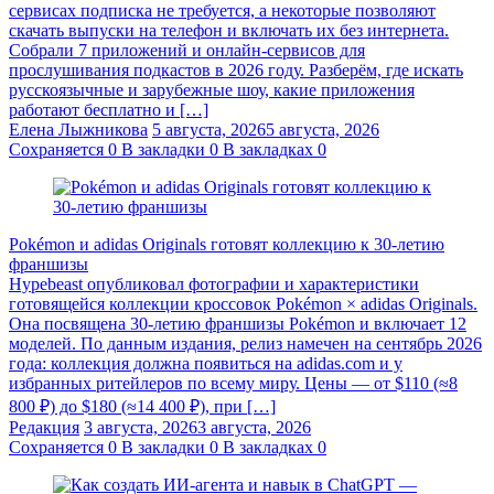
сервисах подписка не требуется, а некоторые позволяют
скачать выпуски на телефон и включать их без интернета.
Собрали 7 приложений и онлайн-сервисов для
прослушивания подкастов в 2026 году. Разберём, где искать
русскоязычные и зарубежные шоу, какие приложения
работают бесплатно и […]
Елена Лыжникова
5 августа, 2026
5 августа, 2026
Сохраняется
0
В закладки
0
В закладках
0
Pokémon и adidas Originals готовят коллекцию к 30-летию
франшизы
Hypebeast опубликовал фотографии и характеристики
готовящейся коллекции кроссовок Pokémon × adidas Originals.
Она посвящена 30-летию франшизы Pokémon и включает 12
моделей. По данным издания, релиз намечен на сентябрь 2026
года: коллекция должна появиться на adidas.com и у
избранных ритейлеров по всему миру. Цены — от $110 (≈8
800 ₽) до $180 (≈14 400 ₽), при […]
Редакция
3 августа, 2026
3 августа, 2026
Сохраняется
0
В закладки
0
В закладках
0