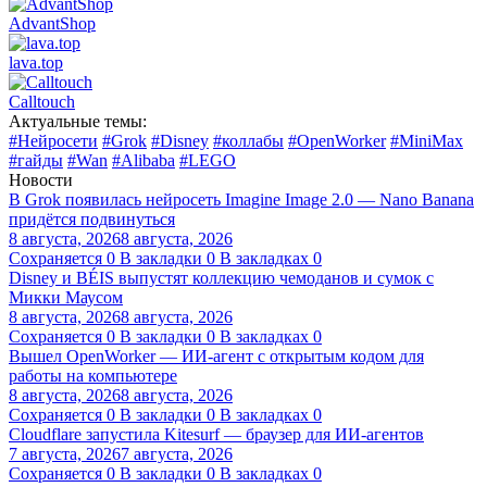
AdvantShop
lava.top
Calltouch
Актуальные темы:
#Нейросети
#Grok
#Disney
#коллабы
#OpenWorker
#MiniMax
#гайды
#Wan
#Alibaba
#LEGO
Новости
В Grok появилась нейросеть Imagine Image 2.0 — Nano Banana
придётся подвинуться
8 августа, 2026
8 августа, 2026
Сохраняется
0
В закладки
0
В закладках
0
Disney и BÉIS выпустят коллекцию чемоданов и сумок с
Микки Маусом
8 августа, 2026
8 августа, 2026
Сохраняется
0
В закладки
0
В закладках
0
Вышел OpenWorker — ИИ-агент с открытым кодом для
работы на компьютере
8 августа, 2026
8 августа, 2026
Сохраняется
0
В закладки
0
В закладках
0
Cloudflare запустила Kitesurf — браузер для ИИ-агентов
7 августа, 2026
7 августа, 2026
Сохраняется
0
В закладки
0
В закладках
0