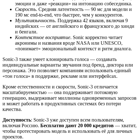
эмоции и даже «реакции» на интонацию собеседника.
Скорость
. Средняя латентность — 90 мс для модели и
190 мс end-to-end, что быстрее, чем у конкурентов.
Мультиязычность
. Поддержка 42 языков, включая 9
индийских — от английского и французского до хинди
и бенгали.
Контекстное восприятие
. Sonic корректно читает
акронимы и названия вроде NASA или UNESCO,
«понимает» эмоциональный контекст и ритм диалога.
Sonic-3 также умеет клонировать голоса — создавать
индивидуальные варианты звучания под бренд, диктора или
персонажа. Это позволяет компаниям использовать единый
«тон голоса» в поддержке, рекламе или интерфейсах.
Кроме естественности и скорости, Sonic-3 отличается
масштабируемостью — она поддерживает потоковую
генерацию, выдерживает миллионы одновременных запросов
и может работать в продуктивных системах без потери
качества.
Доступность
: Sonic-3 уже доступен всем пользователям,
включая Россию.
Бесплатно дают 20 000 кредитов
— хватит,
чтобы протестировать модель и использовать её для личных
проектов.