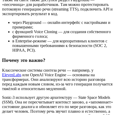
«песочница» для разработчиков. Там можно протестировать
потоковую генерацию речи (streaming TTS), подключить API и
экспортировать результат в код.
через Playground — онлайн-интерфейс с настройками и
примерами;
с функцией Voice Cloning — для создания собственного
фирменного голоса;
в Enterprise-режиме — для корпоративных клиентов с
повышенными требованиями к безопасности (SOC 2,
HIPAA, PCI).
Почему это важно?
Классические системы синтеза речи — например, у
ElevenLabs
или OpenAI Voice Engine — основаны на
трансформерах. Они анализируют всю историю разговора
перед каждым новым словом, из-за чего генерация получается
тяжёлой и относительно медленной.
Sonic-3 использует другую архитектуру — State Space Models
(SSM). Она не пересчитывает контекст заново, а «запоминает»
состояние диалога и обновляет его по мере разговора, как это
делает человек. Поэтому речь звучит плавно и естественно, а