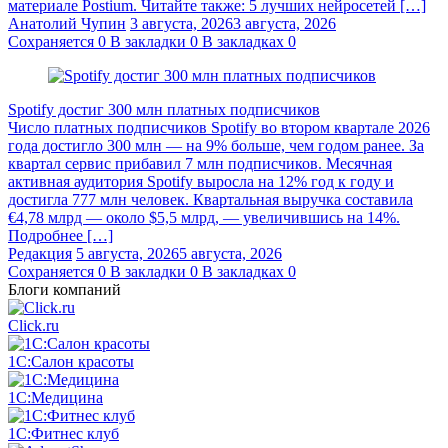
материале Postium. Читайте также: 5 лучших нейросетей […]
Анатолий Чупин
3 августа, 2026
3 августа, 2026
Сохраняется
0
В закладки
0
В закладках
0
Spotify достиг 300 млн платных подписчиков
Число платных подписчиков Spotify во втором квартале 2026
года достигло 300 млн — на 9% больше, чем годом ранее. За
квартал сервис прибавил 7 млн подписчиков. Месячная
активная аудитория Spotify выросла на 12% год к году и
достигла 777 млн человек. Квартальная выручка составила
€4,78 млрд — около $5,5 млрд, — увеличившись на 14%.
Подробнее […]
Редакция
5 августа, 2026
5 августа, 2026
Сохраняется
0
В закладки
0
В закладках
0
Блоги компаний
Click.ru
1С:Салон красоты
1С:Медицина
1С:Фитнес клуб