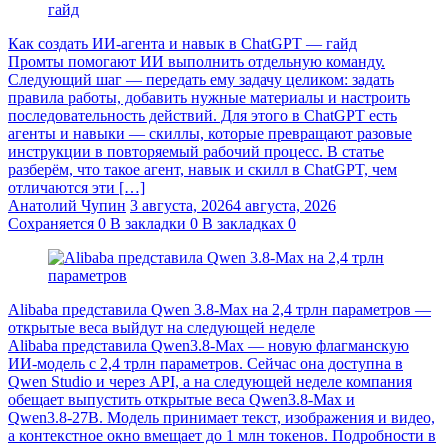
Как создать ИИ-агента и навык в ChatGPT — гайд
Промты помогают ИИ выполнить отдельную команду.
Следующий шаг — передать ему задачу целиком: задать
правила работы, добавить нужные материалы и настроить
последовательность действий. Для этого в ChatGPT есть
агенты и навыки — скиллы, которые превращают разовые
инструкции в повторяемый рабочий процесс. В статье
разберём, что такое агент, навык и скилл в ChatGPT, чем
отличаются эти […]
Анатолий Чупин
3 августа, 2026
4 августа, 2026
Сохраняется
0
В закладки
0
В закладках
0
Alibaba представила Qwen 3.8‑Max на 2,4 трлн параметров —
открытые веса выйдут на следующей неделе
Alibaba представила Qwen3.8‑Max — новую флагманскую
ИИ-модель с 2,4 трлн параметров. Сейчас она доступна в
Qwen Studio и через API, а на следующей неделе компания
обещает выпустить открытые веса Qwen3.8‑Max и
Qwen3.8‑27B. Модель принимает текст, изображения и видео,
а контекстное окно вмещает до 1 млн токенов. Подробности в