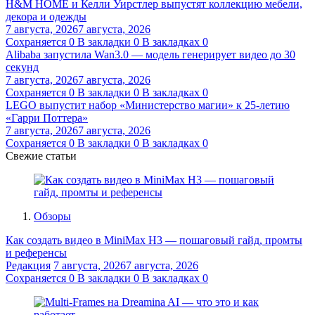
H&M HOME и Келли Уирстлер выпустят коллекцию мебели,
декора и одежды
7 августа, 2026
7 августа, 2026
Сохраняется
0
В закладки
0
В закладках
0
Alibaba запустила Wan3.0 — модель генерирует видео до 30
секунд
7 августа, 2026
7 августа, 2026
Сохраняется
0
В закладки
0
В закладках
0
LEGO выпустит набор «Министерство магии» к 25-летию
«Гарри Поттера»
7 августа, 2026
7 августа, 2026
Сохраняется
0
В закладки
0
В закладках
0
Свежие статьи
Обзоры
Как создать видео в MiniMax H3 — пошаговый гайд, промты
и референсы
Редакция
7 августа, 2026
7 августа, 2026
Сохраняется
0
В закладки
0
В закладках
0