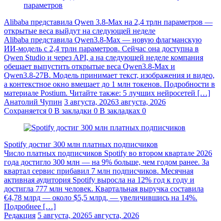
Alibaba представила Qwen 3.8‑Max на 2,4 трлн параметров —
открытые веса выйдут на следующей неделе
Alibaba представила Qwen3.8‑Max — новую флагманскую
ИИ-модель с 2,4 трлн параметров. Сейчас она доступна в
Qwen Studio и через API, а на следующей неделе компания
обещает выпустить открытые веса Qwen3.8‑Max и
Qwen3.8‑27B. Модель принимает текст, изображения и видео,
а контекстное окно вмещает до 1 млн токенов. Подробности в
материале Postium. Читайте также: 5 лучших нейросетей […]
Анатолий Чупин
3 августа, 2026
3 августа, 2026
Сохраняется
0
В закладки
0
В закладках
0
Spotify достиг 300 млн платных подписчиков
Число платных подписчиков Spotify во втором квартале 2026
года достигло 300 млн — на 9% больше, чем годом ранее. За
квартал сервис прибавил 7 млн подписчиков. Месячная
активная аудитория Spotify выросла на 12% год к году и
достигла 777 млн человек. Квартальная выручка составила
€4,78 млрд — около $5,5 млрд, — увеличившись на 14%.
Подробнее […]
Редакция
5 августа, 2026
5 августа, 2026