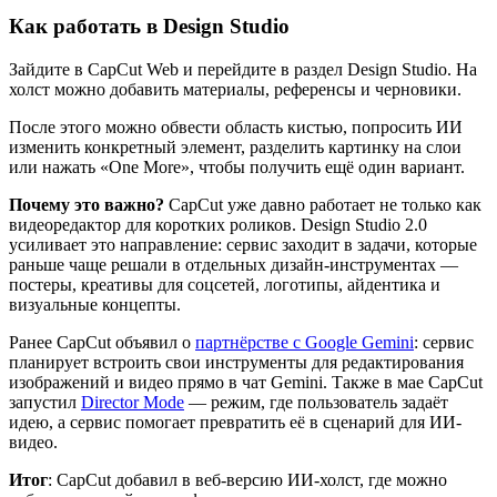
Как работать в Design Studio
Зайдите в CapCut Web и перейдите в раздел Design Studio. На
холст можно добавить материалы, референсы и черновики.
После этого можно обвести область кистью, попросить ИИ
изменить конкретный элемент, разделить картинку на слои
или нажать «One More», чтобы получить ещё один вариант.
Почему это важно?
CapCut уже давно работает не только как
видеоредактор для коротких роликов. Design Studio 2.0
усиливает это направление: сервис заходит в задачи, которые
раньше чаще решали в отдельных дизайн-инструментах —
постеры, креативы для соцсетей, логотипы, айдентика и
визуальные концепты.
Ранее CapCut объявил о
партнёрстве с Google Gemini
: сервис
планирует встроить свои инструменты для редактирования
изображений и видео прямо в чат Gemini. Также в мае CapCut
запустил
Director Mode
— режим, где пользователь задаёт
идею, а сервис помогает превратить её в сценарий для ИИ-
видео.
Итог
: CapCut добавил в веб-версию ИИ-холст, где можно