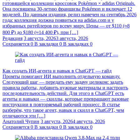
готовящейся коллекции кроссовок Pokémon × adidas Originals.
Она посвящена 30-летию франшизы Pokémon и включает 12
моделей. По данным издания, релиз намечен на сентябрь 2026
года: коллекция должна появиться на adidas.com и у
избранных ритейлеров по всему миру. Цены — от $110 (≈8
800 ₽) до $180 (≈14 400 ₽), при […]
Редакция
3 августа, 2026
3 августа, 2026
Сохраняется
0
В закладки
0
В закладках
0
Как создать ИИ-агента и навык в ChatGPT — гайд
Промты помогают ИИ выполнить отдельную команду.
Следующий шаг — передать ему задачу целиком: задать
правила работы, добавить нужные материалы и настроить
последовательность действий. Для этого в ChatGPT есть
агенты и навыки — скиллы, которые превращают разовые
инструкции в повторяемый рабочий процесс. В статье
разберём, что такое агент, навык и скилл в ChatGPT, чем
отличаются эти […]
Анатолий Чупин
3 августа, 2026
4 августа, 2026
Сохраняется
0
В закладки
0
В закладках
0