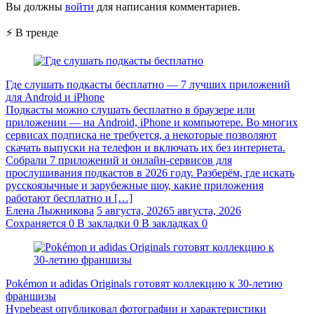
Вы должны
войти
для написания комментариев.
⚡ В тренде
Где слушать подкасты бесплатно — 7 лучших приложений
для Android и iPhone
Подкасты можно слушать бесплатно в браузере или
приложении — на Android, iPhone и компьютере. Во многих
сервисах подписка не требуется, а некоторые позволяют
скачать выпуски на телефон и включать их без интернета.
Собрали 7 приложений и онлайн-сервисов для
прослушивания подкастов в 2026 году. Разберём, где искать
русскоязычные и зарубежные шоу, какие приложения
работают бесплатно и […]
Елена Лыжникова
5 августа, 2026
5 августа, 2026
Сохраняется
0
В закладки
0
В закладках
0
Pokémon и adidas Originals готовят коллекцию к 30-летию
франшизы
Hypebeast опубликовал фотографии и характеристики