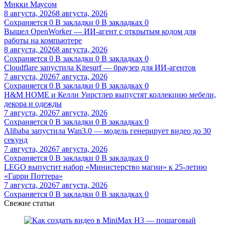
Микки Маусом
8 августа, 2026
8 августа, 2026
Сохраняется
0
В закладки
0
В закладках
0
Вышел OpenWorker — ИИ-агент с открытым кодом для
работы на компьютере
8 августа, 2026
8 августа, 2026
Сохраняется
0
В закладки
0
В закладках
0
Cloudflare запустила Kitesurf — браузер для ИИ-агентов
7 августа, 2026
7 августа, 2026
Сохраняется
0
В закладки
0
В закладках
0
H&M HOME и Келли Уирстлер выпустят коллекцию мебели,
декора и одежды
7 августа, 2026
7 августа, 2026
Сохраняется
0
В закладки
0
В закладках
0
Alibaba запустила Wan3.0 — модель генерирует видео до 30
секунд
7 августа, 2026
7 августа, 2026
Сохраняется
0
В закладки
0
В закладках
0
LEGO выпустит набор «Министерство магии» к 25-летию
«Гарри Поттера»
7 августа, 2026
7 августа, 2026
Сохраняется
0
В закладки
0
В закладках
0
Свежие статьи