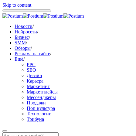
Skip to content
Новости
/
Нейросети
/
Бизнес
/
SMM
/
Обзоры
/
Реклама на сайте
/
Ещё
/
PPC
SEO
Дизайн
Карьера
Маркетинг
Маркетплейсы
Мессенджеры
Продажи
Поп-культура
Технологии
Трибуна